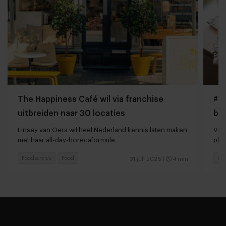
The Happiness Café wil via franchise
#Gi
uitbreiden naar 30 locaties
bo
Linsey van Oers wil heel Nederland kennis laten maken
Vir
met haar all-day-horecaformule
pla
Foodservice
Food
Foo
31 juli 2026
|
4 min