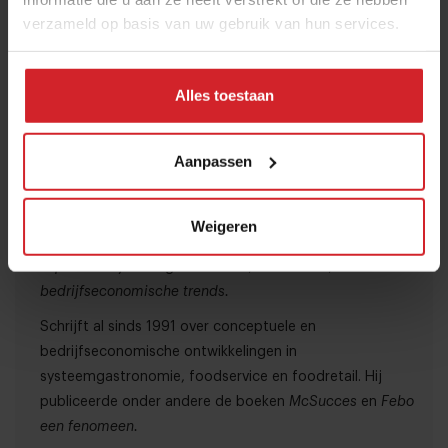
Dit zijn de 5 meest trendy
verzameld op basis van uw gebruik van hun services.
keukens voor 2026
Italiaans, Frans, Japans, Koreaans en
Mexicaans op de menukaart
Alles toestaan
Aanpassen
Ubel Zuiderveld
Weigeren
Over deze auteur
Expertise: Systeemgastronomie, fastservice,
bedrijfseconomische trends.
Schrijft al sinds 1991 over conceptuele en
bedrijfseconomische ontwikkelingen in
systeemgastronomie, foodservice en foodretail. Hij
publiceerde onder andere de boeken
McSucces
en
Febo
een fenomeen.