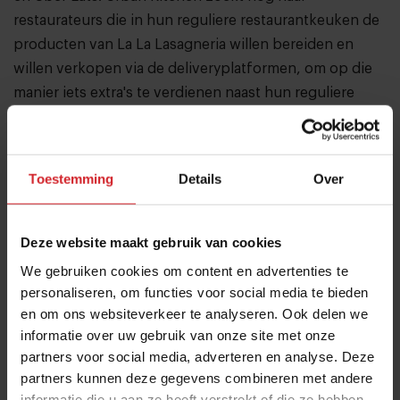
restaurateurs die in hun reguliere restaurantkeuken de
producten van La La Lasagneria willen bereiden en
willen verkopen via de deliveryplatformen, om op die
manier iets extra's te verdienen naast hun reguliere
business.
Het menu biedt vanzelfsprekend keuze uit
verschillende lasagnes. Zoals paddenstoelenlasagne,
Toestemming
Details
Over
aubergine-lasagne met Parmezaanse kaas en klassieke
lasagne bolognese met rundergehakt. Daarnaast staan
Deze website maakt gebruik van cookies
er onder meer gerechten met gevulde cannelloni’s,
We gebruiken cookies om content en advertenties te
focaccia en tiramisu op het menu.
personaliseren, om functies voor social media te bieden
Ook in België kun je enkele lasagneria’s aantreffen, net
en om ons websiteverkeer te analyseren. Ook delen we
als trouwens in Manchester en San Francisco.
informatie over uw gebruik van onze site met onze
partners voor social media, adverteren en analyse. Deze
partners kunnen deze gegevens combineren met andere
Lees ook
informatie die u aan ze heeft verstrekt of die ze hebben