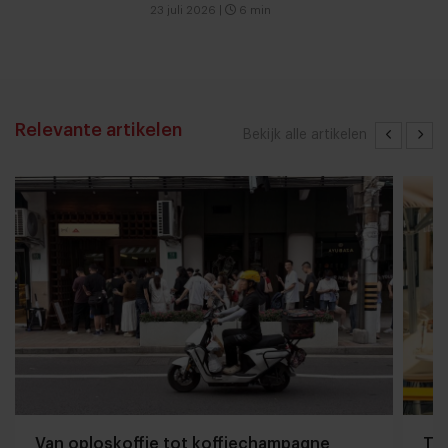
23 juli 2026
|
6 min
Relevante artikelen
Bekijk alle artikelen
Van oploskoffie tot koffiechampagne
The