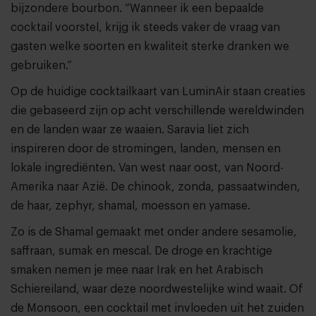
bijzondere bourbon. “Wanneer ik een bepaalde
cocktail voorstel, krijg ik steeds vaker de vraag van
gasten welke soorten en kwaliteit sterke dranken we
gebruiken.”
Op de huidige cocktailkaart van LuminAir staan creaties
die gebaseerd zijn op acht verschillende wereldwinden
en de landen waar ze waaien. Saravia liet zich
inspireren door de stromingen, landen, mensen en
lokale ingrediënten. Van west naar oost, van Noord-
Amerika naar Azië. De chinook, zonda, passaatwinden,
de haar, zephyr, shamal, moesson en yamase.
Zo is de Shamal gemaakt met onder andere sesamolie,
saffraan, sumak en mescal. De droge en krachtige
smaken nemen je mee naar Irak en het Arabisch
Schiereiland, waar deze noordwestelijke wind waait. Of
de Monsoon, een cocktail met invloeden uit het zuiden