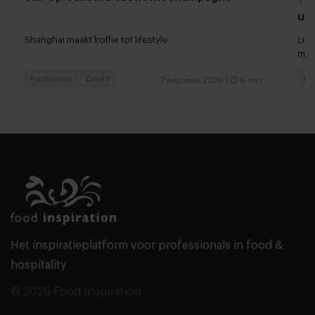
uit
Shanghai maakt koffie tot lifestyle
Lin
met
Foodservice
Drinks
Foo
7 augustus 2026
|
6 min
Het inspiratieplatform voor professionals in food &
hospitality
© 2026 Food Inspiration