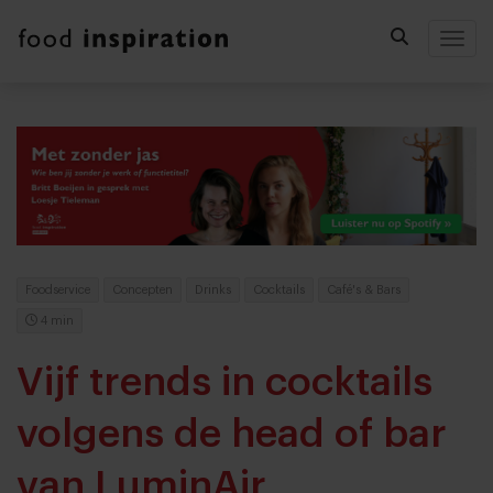
Togg
Foodservice
Concepten
Drinks
Cocktails
Café's & Bars
4 min
Vijf trends in cocktails
volgens de head of bar
van LuminAir