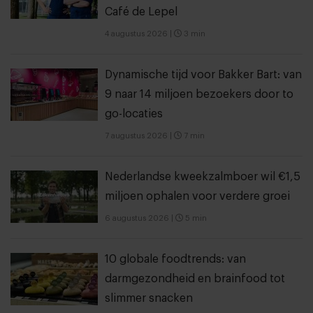
Café de Lepel
4 augustus 2026
|
3 min
Dynamische tijd voor Bakker Bart: van
9 naar 14 miljoen bezoekers door to
go-locaties
7 augustus 2026
|
7 min
Nederlandse kweekzalmboer wil €1,5
miljoen ophalen voor verdere groei
6 augustus 2026
|
5 min
10 globale foodtrends: van
darmgezondheid en brainfood tot
slimmer snacken