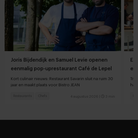
Joris Bijdendijk en Samuel Levie openen
Et
eenmalig pop-uprestaurant Café de Lepel
eet
Kort culinair nieuws: Restaurant Savarin sluit na ruim 30
Tren
jaar en maakt plaats voor Bistro JEAN
haar
Restaurants
Chefs
Res
4 augustus 2026
|
3 min