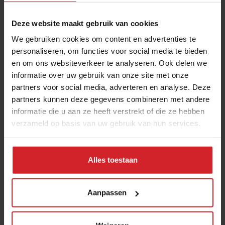
Deze website maakt gebruik van cookies
Foto door
Megane Callewaert
@ Flickr
We gebruiken cookies om content en advertenties te
personaliseren, om functies voor social media te bieden
Deel artikel
en om ons websiteverkeer te analyseren. Ook delen we
informatie over uw gebruik van onze site met onze
partners voor social media, adverteren en analyse. Deze
Meld je aan voor de nieuwsbrief
partners kunnen deze gegevens combineren met andere
informatie die u aan ze heeft verstrekt of die ze hebben
Ja, ik wil graag drie keer per week de nieuwsbrief
verzameld op basis van uw gebruik van hun services.
ontvangen met de laatste trends, culinaire inspiratie en
interviews van Food Inspiration per e-mail.
Klik hier
Alles toestaan
voor meer informatie.
Aanpassen
Verzend