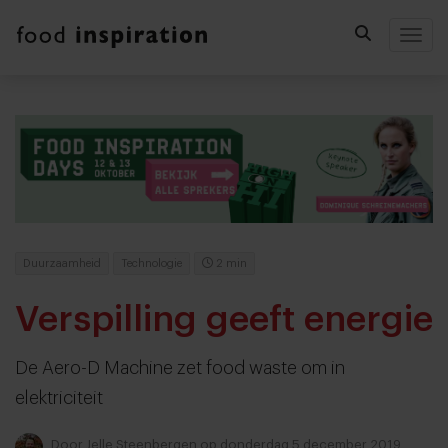
Togg
Duurzaamheid
Technologie
2 min
Verspilling geeft energie
De Aero-D Machine zet food waste om in
elektriciteit
Door
Jelle Steenbergen
op donderdag 5 december 2019