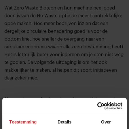
Wat Zero Waste Biotech en hun machine heel goed
doen is van de No Waste optie de meest aantrekkelijke
optie maken. Hoe meer bedrijven inzien dat een
dergelijke circulaire benadering goed is voor de
bottom line, hoe sneller de overgang naar een
circulaire economie waarin alles een bestemming heeft.
Het is letterlijk beter voor iedereen om je eten niet weg
te gooien. De volgende uitdaging is om het ook
makkelijker te maken, al helpen dit soort initiatieven
daar zeker mee.
Meer weten over food waste en de meest interessante
trends op dit gebied? De eerste editie van Food
Inspiration magazine in 2020 zoomt in op deze
Toestemming
Details
Over
problematiek.