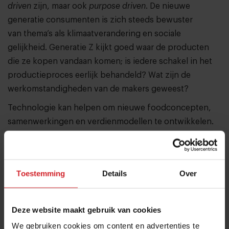
driven
zijn, maar ook
purpose driven
. De nieuwe
generatie consumenten is zich steeds bewuster
van thema’s als klimaatverandering en sociale
gelijkheid. Generatie Z kijkt goed waar de producten
die ze kopen vandaan komen; is iedere schakel in het
productieproces eerlijk behandeld? Wat zijn de
werkomstandigheden van de makers geweest?
Technologie kan helpen om nieuwe foodconcepten,
samenwerkingen en verdienmodellen te ontwikkelen.
Kijk maar naar hoe
blockchain
kan worden ingezet om
boeren in ontwikkelingslanden te helpen. Met het
programma wil ik deelnemers ook morele kaders
Toestemming
Details
Over
meegeven. Het doel van het programma is om
professionals op te leiden tot pioniers die
economische groei verbinden met sociale vooruitgang
Deze website maakt gebruik van cookies
en technologie inzetten ten dienste van de mensheid
We gebruiken cookies om content en advertenties te