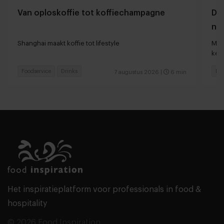
Van oploskoffie tot koffiechampagne
Dyn
naa
loc
Shanghai maakt koffie tot lifestyle
Man
keu
Foodservice
Drinks
Fas
7 augustus 2026
|
6 min
Het inspiratieplatform voor professionals in food &
hospitality
© 2026 Food Inspiration