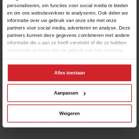
en het milieu.”
personaliseren, om functies voor social media te bieden
en om ons websiteverkeer te analyseren. Ook delen we
informatie over uw gebruik van onze site met onze
Lisa Appels
partners voor social media, adverteren en analyse. Deze
partners kunnen deze gegevens combineren met andere
Over deze auteur
informatie die u aan ze heeft verstrekt of die ze hebben
verzameld op basis van uw gebruik van hun services.
Expertise: Duurzaamheid, (jonge) chefs, innovatie,
hypes.
Wil altijd weten wat ondernemers en chefs drijft, en
Alles toestaan
waarom ze doen wat ze doen. Is altijd op zoek naar de
meest opvallende verhalen in binnen en buitenland en
zoekt naar de meest bijzondere innovaties uit de wereld
Aanpassen
van eten en drinken.
Weigeren
Deel artikel