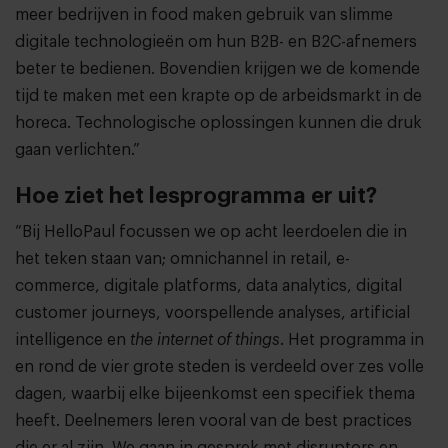
meer bedrijven in food maken gebruik van slimme
digitale technologieën om hun B2B- en B2C-afnemers
beter te bedienen. Bovendien krijgen we de komende
tijd te maken met een krapte op de arbeidsmarkt in de
horeca. Technologische oplossingen kunnen die druk
gaan verlichten.”
Hoe ziet het lesprogramma er uit?
“Bij HelloPaul focussen we op acht leerdoelen die in
het teken staan van; omnichannel in retail, e-
commerce, digitale platforms, data analytics, digital
customer journeys, voorspellende analyses, artificial
intelligence en
the internet of things
. Het programma in
en rond de vier grote steden is verdeeld over zes volle
dagen, waarbij elke bijeenkomst een specifiek thema
heeft. Deelnemers leren vooral van de best practices
die er al zijn. We gaan in gesprek met disruptors en