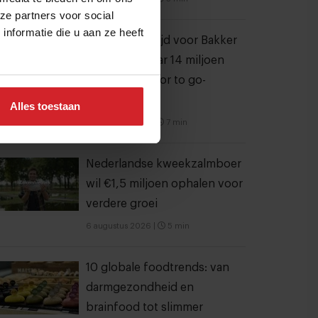
ze partners voor social
nformatie die u aan ze heeft
Dynamische tijd voor Bakker
Bart: van 9 naar 14 miljoen
bezoekers door to go-
locaties
Alles toestaan
7 augustus 2026
|
7 min
Nederlandse kweekzalmboer
wil €1,5 miljoen ophalen voor
verdere groei
6 augustus 2026
|
5 min
10 globale foodtrends: van
darmgezondheid en
brainfood tot slimmer