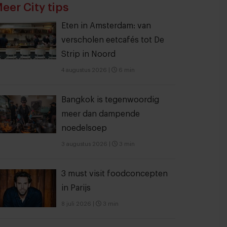
eer City tips
Eten in Amsterdam: van
verscholen eetcafés tot De
Strip in Noord
4 augustus 2026
|
6 min
Bangkok is tegenwoordig
meer dan dampende
noedelsoep
3 augustus 2026
|
3 min
3 must visit foodconcepten
in Parijs
8 juli 2026
|
3 min