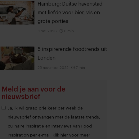
Hamburg: Duitse havenstad
met liefde voor bier, vis en
grote porties
8 mei 2026
|
6 min
5 inspirerende foodtrends uit
Londen
25 november 2025
|
7 min
Meld je aan voor de
nieuwsbrief
Ja, ik wil graag drie keer per week de
nieuwsbrief ontvangen met de laatste trends,
culinaire inspiratie en interviews van Food
Inspiration per e-mail.
Klik hier
voor meer