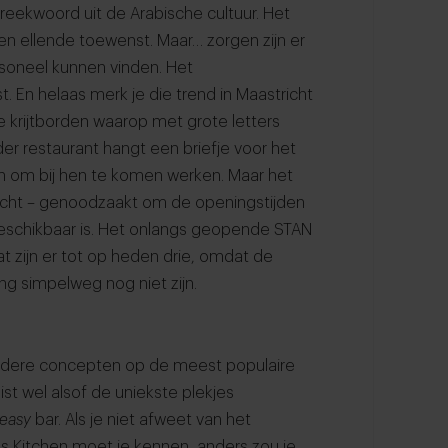
preekwoord uit de Arabische cultuur. Het
en ellende toewenst. Maar… zorgen zijn er
rsoneel kunnen vinden. Het
. En helaas merk je die trend in Maastricht
e krijtborden waarop met grote letters
eder restaurant hangt een briefje voor het
 om bij hen te komen werken. Maar het
tricht – genoodzaakt om de openingstijden
eschikbaar is. Het onlangs geopende STAN
 zijn er tot op heden drie, omdat de
g simpelweg nog niet zijn.
ondere concepten op de meest populaire
juist wel alsof de uniekste plekjes
easy
bar. Als je niet afweet van het
res Kitchen moet je kennen, anders zou je