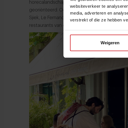
horecalandschap zeer homogeen. Zo’n 95% van
websiteverkeer te analyseren
georiënteerd. Oesters, coquilles, biefstuk, ga
media, adverteren en analys
Sjiek, Le Fernand, ‘t Wycker Cabinet, Le Virage
verstrekt of die ze hebben v
restaurants van de stad, stuk voor stuk bistro’
Weigeren