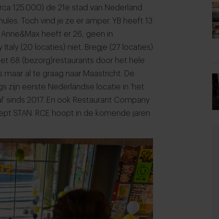
irca 125.000) de 21e stad van Nederland
les. Toch vind je ze er amper. YB heeft 13
. Anne&Max heeft er 26, geen in
 Italy (20 locaties) niet. Bregje (27 locaties)
, met 68 (bezorg)restaurants door het hele
ns maar al te graag naar Maastricht. De
 zijn eerste Nederlandse locatie in ‘het
 ‘al’ sinds 2017. En ook Restaurant Company
cept STAN. RCE hoopt in de komende jaren