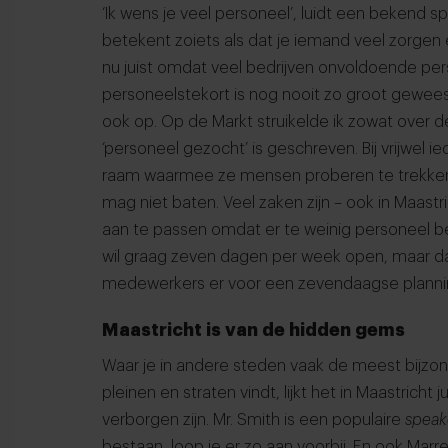
‘Ik wens je veel personeel’, luidt een bekend s
betekent zoiets als dat je iemand veel zorgen 
nu juist omdat veel bedrijven onvoldoende pe
personeelstekort is nog nooit zo groot geweest
ook op. Op de Markt struikelde ik zowat over d
‘personeel gezocht’ is geschreven. Bij vrijwel i
raam waarmee ze mensen proberen te trekken
mag niet baten. Veel zaken zijn – ook in Maas
aan te passen omdat er te weinig personeel b
wil graag zeven dagen per week open, maar dat
medewerkers er voor een zevendaagse plannin
Maastricht is van de hidden gems
Waar je in andere steden vaak de meest bijz
pleinen en straten vindt, lijkt het in Maastricht 
verborgen zijn. Mr. Smith is een populaire
speak
bestaan, loop je er zo aan voorbij. En ook Mar