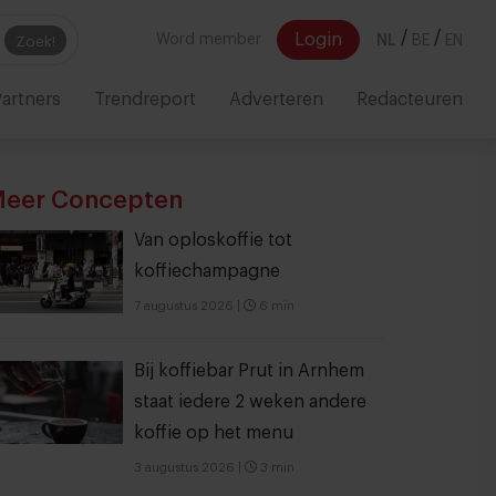
/
/
Login
Word member
NL
BE
EN
Zoek!
artners
Trendreport
Adverteren
Redacteuren
eer Concepten
Van oploskoffie tot
koffiechampagne
7 augustus 2026
|
6 min
Bij koffiebar Prut in Arnhem
staat iedere 2 weken andere
koffie op het menu
3 augustus 2026
|
3 min