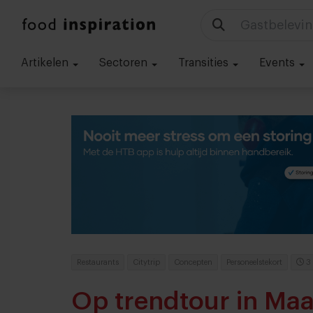
Technologie
Artikelen
Sectoren
Transities
Events
Restaurants
Citytrip
Concepten
Personeelstekort
3
Op trendtour in Maa