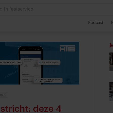
 in foodservice
Podcast
P
M
 min
stricht: deze 4