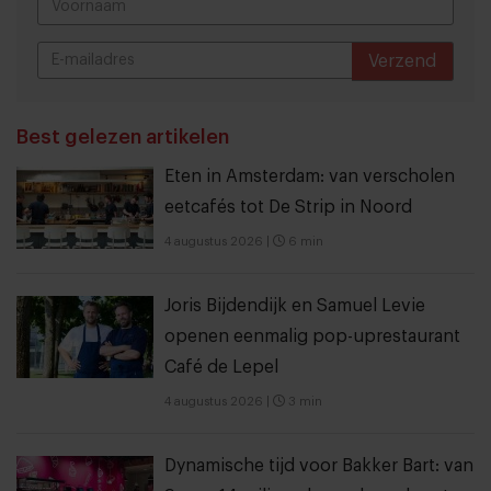
Verzend
THANKS
Best gelezen artikelen
Eten in Amsterdam: van verscholen
eetcafés tot De Strip in Noord
4 augustus 2026
|
6 min
Joris Bijdendijk en Samuel Levie
openen eenmalig pop-uprestaurant
Café de Lepel
4 augustus 2026
|
3 min
Dynamische tijd voor Bakker Bart: van