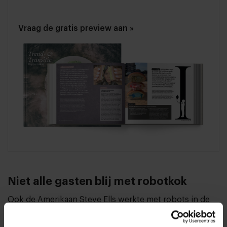
Vraag de gratis preview aan »
Niet alle gasten blij met robotkok
Ook de Amerikaan Steve Ells werkte met robots in de
keuken. Ells is de, chef en oprichter van de zeer
succesvolle Mexicaanse keten Chipotle – een tex-