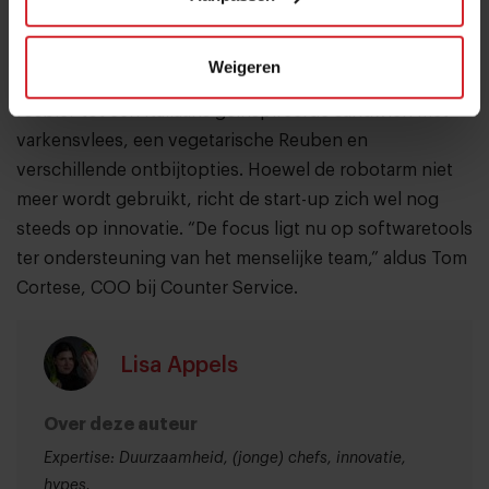
chef resoneerde niet bij gasten. Bij het nieuwe
concept, Counter Service, kunnen liefhebbers terecht
Weigeren
voor sandwiches. De keuze varieert van dun gesneden
rosbief tot een Italiaans geïnspireerde sandwich met
varkensvlees, een vegetarische Reuben en
verschillende ontbijtopties. Hoewel de robotarm niet
meer wordt gebruikt, richt de start-up zich wel nog
steeds op innovatie. “De focus ligt nu op softwaretools
ter ondersteuning van het menselijke team,” aldus Tom
Cortese, COO bij Counter Service.
Lisa Appels
Over deze auteur
Expertise: Duurzaamheid, (jonge) chefs, innovatie,
hypes.