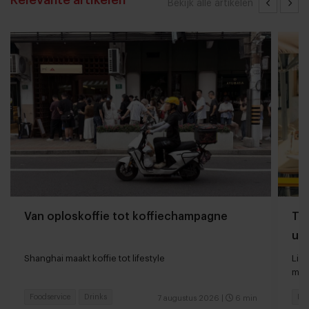
Relevante artikelen
Bekijk alle artikelen
Van oploskoffie tot koffiechampagne
The
uit
Shanghai maakt koffie tot lifestyle
Lin
met
Foodservice
Drinks
Foo
7 augustus 2026
|
6 min