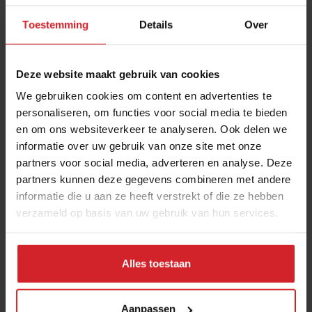
mexketen met 3.570 vestigingen, die in 2024 een
Toestemming
Details
Over
jaaromzet behaalde van 2,4 miljard dollar en een
nettowinst van zo’n €332 miljoen dollar. Hij verkocht de
Deze website maakt gebruik van cookies
keten in 2020 en startte daarna een nieuw concept:
Kernel. Een fastfood- annex fast-casual formule met
We gebruiken cookies om content en advertenties te
personaliseren, om functies voor social media te bieden
vegetarische gerechten, bowls en een kipsandwich,
en om ons websiteverkeer te analyseren. Ook delen we
bedoeld voor mensen die tijdens de lunch behoefte
informatie over uw gebruik van onze site met onze
hebben aan een snelle, lekkere maaltijdoplossing met
partners voor social media, adverteren en analyse. Deze
weinig interactie. De opvallende innovatie: een
partners kunnen deze gegevens combineren met andere
robotarm in de keuken. Hoewel het nieuwe concept
informatie die u aan ze heeft verstrekt of die ze hebben
groots werd aangekondigd, werd in april 2025
verzameld op basis van uw gebruik van hun services.
gekozen voor een conceptwijziging. Nog geen jaar na
opening bleek de formule geen succes bij
Alles toestaan
consumenten.
Niet alleen sloot het volledige vegetarische menu niet
aan bij de wensen van de gast; ook de robotarm als
Aanpassen