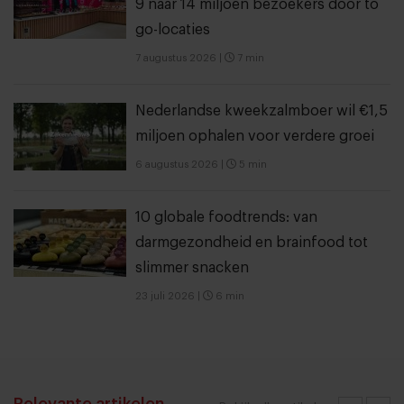
9 naar 14 miljoen bezoekers door to
go-locaties
7 augustus 2026
|
7 min
Nederlandse kweekzalmboer wil €1,5
miljoen ophalen voor verdere groei
6 augustus 2026
|
5 min
10 globale foodtrends: van
darmgezondheid en brainfood tot
slimmer snacken
23 juli 2026
|
6 min