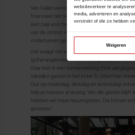
websiteverkeer te analyseren
Van Galen vervolgt: “Het is een flink pand, dus 
media, adverteren en analys
financieel niet redden. ‘t Lansink telt 25 hote
verstrekt of die ze hebben v
een zaal voor bruiloften en partijen. Vergader
van de omzet. Als we hier een bruiloft hebben
ondertussen gewoon doordraaien. Kortom: in di
Weigeren
Dat vraagt om een brede ondernemersblik. “Z
golfarrangement in het leven geroepen, want er
Daar ben ik een samenwerking mee aangegaan
zakelijke gasten in het hotel. Er zitten hier m
Dus op maandag, dinsdag en woensdag ontvan
heb je meteen al reuring. Van die gasten blijft 
hebben we meer leisuregasten. Die komen echt
genieten.”