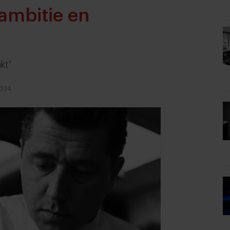
 ambitie en
kt”
2024