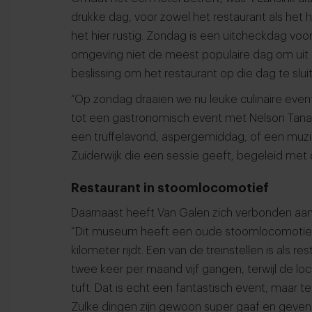
drukke dag, voor zowel het restaurant als het 
het hier rustig. Zondag is een uitcheckdag voo
omgeving niet de meest populaire dag om uit e
beslissing om het restaurant op die dag te slui
“Op zondag draaien we nu leuke culinaire events
tot een gastronomisch event met Nelson Tanate
een truffelavond, aspergemiddag, of een mu
Zuiderwijk die een sessie geeft, begeleid met 
Restaurant in stoomlocomotief
Daarnaast heeft Van Galen zich verbonden a
“Dit museum heeft een oude stoomlocomotief i
kilometer rijdt. Een van de treinstellen is als r
twee keer per maand vijf gangen, terwijl de l
tuft. Dat is echt een fantastisch event, maar t
Zulke dingen zijn gewoon super gaaf en geven