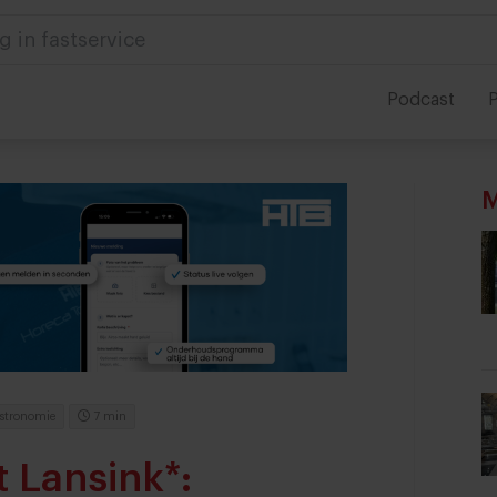
 in foodservice
Podcast
P
M
stronomie
7 min
t Lansink*: