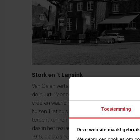
Stork en ‘t Lansink
Van Galen vertelt over de geschiedenis en hoe
de buurt. “Meneer Stork heeft deze wijk opgezet 
creëren waar directie en arbeiders door elkaa
Toestemming
huizen. Het huis hiernaast was vroeger van he
terecht kunnen voor feesten en partijen - was
daarin het restaurant en een deel van de hotel
Deze website maakt gebruik
1916, gold als het sociale middelpunt van de wij
We gebruiken cookies om cont