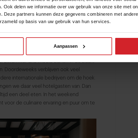
. Ook delen we informatie over uw gebruik van onze site met on
met alleen het restaurant ga je het hier
e. Deze partners kunnen deze gegevens combineren met andere i
lkamers, vergaderzalen, een restaurant en
erzameld op basis van uw gebruik van hun services.
ingen en de feestzaal zorgen voor zo’n 30%
 met honderd man, dan kan het restaurant
t pand is de banqueting heel belangrijk.”
Aanpassen
o hebben we bijvoorbeeld een
 zitten hier drie mooie banen in de buurt.
. Doordeweeks verblijven ook veel
eerdere internationale bedrijven om de hoek.
gen we daar veel hotelgasten van. Dan
altijd een deel eten. In het weekend
 voor de culinaire ervaring en puur om te