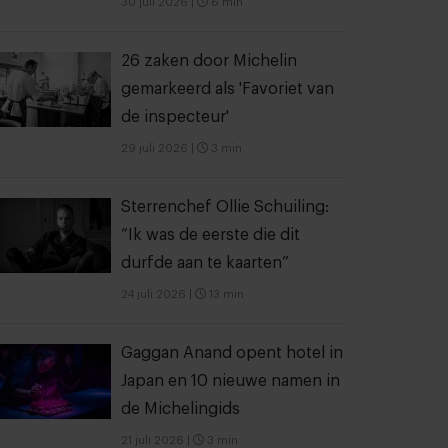
30 juli 2026
|
6 min
26 zaken door Michelin
gemarkeerd als 'Favoriet van
de inspecteur'
29 juli 2026
|
3 min
Sterrenchef Ollie Schuiling:
“Ik was de eerste die dit
durfde aan te kaarten”
24 juli 2026
|
13 min
Gaggan Anand opent hotel in
Japan en 10 nieuwe namen in
de Michelingids
21 juli 2026
|
3 min