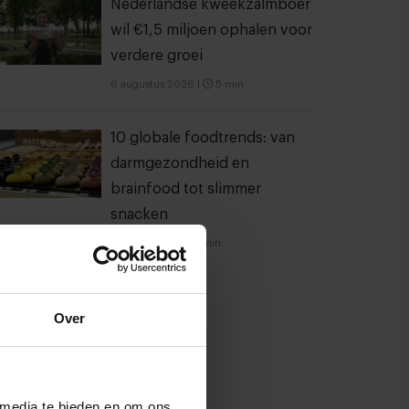
Nederlandse kweekzalmboer
wil €1,5 miljoen ophalen voor
verdere groei
6 augustus 2026
|
5 min
10 globale foodtrends: van
darmgezondheid en
brainfood tot slimmer
snacken
23 juli 2026
|
6 min
Over
 media te bieden en om ons