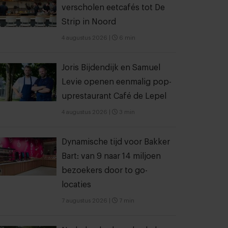
verscholen eetcafés tot De
Strip in Noord
4 augustus 2026
|
6 min
Joris Bijdendijk en Samuel
Levie openen eenmalig pop-
uprestaurant Café de Lepel
4 augustus 2026
|
3 min
Dynamische tijd voor Bakker
Bart: van 9 naar 14 miljoen
bezoekers door to go-
locaties
7 augustus 2026
|
7 min