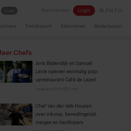
/
/
Login
Word member
NL
BE
EN
Zoek!
artners
Trendreport
Adverteren
Redacteuren
eer Chefs
Joris Bijdendijk en Samuel
Levie openen eenmalig pop-
uprestaurant Café de Lepel
4 augustus 2026
|
3 min
Chef Van der Valk Houten
over inkoop, bereidingstijd,
marges en hardlopers