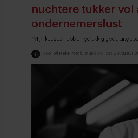
nuchtere tukker vol
ondernemerslust
“Mijn keuzes hebben gelukkig goed uitgepa
Door
Wieteke Posthumus
op vrijdag 2 augustus 