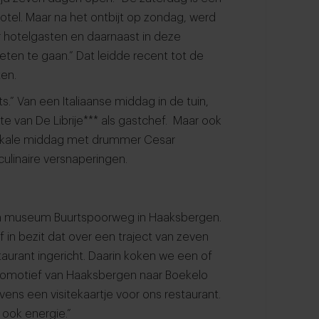
hotel. Maar na het ontbijt op zondag, werd
r hotelgasten en daarnaast in deze
ten te gaan.” Dat leidde recent tot de
ten.
.” Van een Italiaanse middag in de tuin,
 van De Librije*** als gastchef. Maar ook
zikale middag met drummer Cesar
culinaire versnaperingen.
an museum Buurtspoorweg in Haaksbergen.
n bezit dat over een traject van zeven
estaurant ingericht. Daarin koken we een of
ocomotief van Haaksbergen naar Boekelo
evens een visitekaartje voor ons restaurant.
 ook energie.”