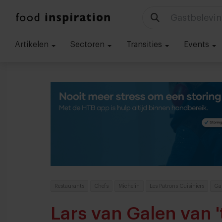
Technologie
Artikelen
Sectoren
Transities
Events
Restaurants
Chefs
Michelin
Les Patrons Cuisiniers
Ga
Lars van Galen van '