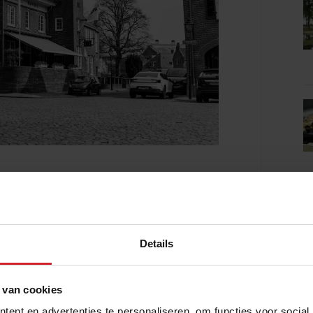
 metaalbedrijf Stork van invloed was op
in Engelse stijl. Hij wilde een buurt
r heen woonden. Dat zie je ook aan de
Details
t schoolhoofd. Onze lounge - waar gasten
 de kleuterschool en het hoofdpand, met
kamers, was een theehuis. Dit theehuis uit
 van cookies
k.
ent en advertenties te personaliseren, om functies voor social