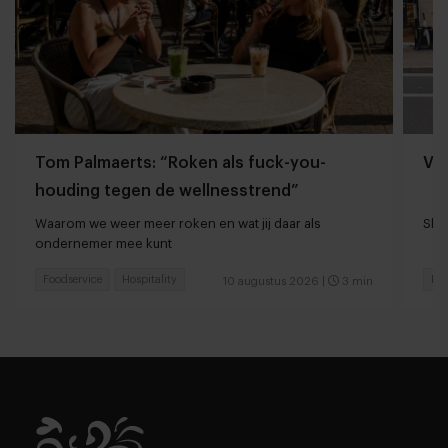
Tom Palmaerts: “Roken als fuck-you-
Va
houding tegen de wellnesstrend”
Waarom we weer meer roken en wat jij daar als
Shan
ondernemer mee kunt
Foodservice
Hospitality
Foo
10 augustus 2026
|
3 min