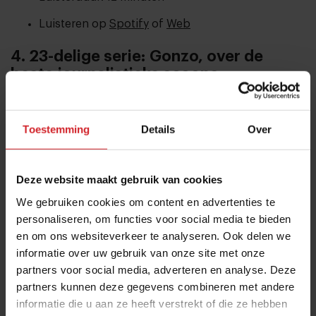
Luisteren op
Spotify
of
Web
4. 23-delige serie: Gonzo, over de
beste journalistieke scoops
Podcast van Merel Westrik en Frans Lomans over dat
ene verhaal dat je altijd zal bijblijven
Toestemming
Details
Over
In deze serie, die sinds begin dit jaar gemaakt wordt,
interviewen Merel en Frans bekende journalisten over
Deze website maakt gebruik van cookies
hét verhaal dat bepalend is geweest voor hun
We gebruiken cookies om content en advertenties te
carrière. Hoe is het tot stand gekomen, zijn ze
personaliseren, om functies voor social media te bieden
geholpen en wat is de merkbare impact van hun
en om ons websiteverkeer te analyseren. Ook delen we
verhaal. In aflevering 2 komt culinair journalist Hiske
informatie over uw gebruik van onze site met onze
Versprille aan bod. Zij werkte in 2016 pas net bij het
partners voor social media, adverteren en analyse. Deze
Parool toen zij van iemand hoorde dat een van
partners kunnen deze gegevens combineren met andere
Amsterdams bekendste steakhouses stiekem
informatie die u aan ze heeft verstrekt of die ze hebben
paardenvlees als runderbiefstuk serveerde. De