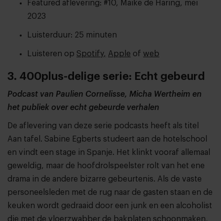
Featured aflevering: #10, Maike de Haring, mei
2023
Luisterduur: 25 minuten
Luisteren op
Spotify
,
Apple
of
web
3. 400plus-delige serie: Echt gebeurd
Podcast van Paulien Cornelisse, Micha Wertheim en
het publiek over echt gebeurde verhalen
De aflevering van deze serie podcasts heeft als titel
Aan tafel. Sabine Egberts studeert aan de hotelschool
en vindt een stage in Spanje. Het klinkt vooraf allemaal
geweldig, maar de hoofdrolspeelster rolt van het ene
drama in de andere bizarre gebeurtenis. Als de vaste
personeelsleden met de rug naar de gasten staan en de
keuken wordt gedraaid door een junk en een alcoholist
die met de vloerzwabber de bakplaten schoonmaken,