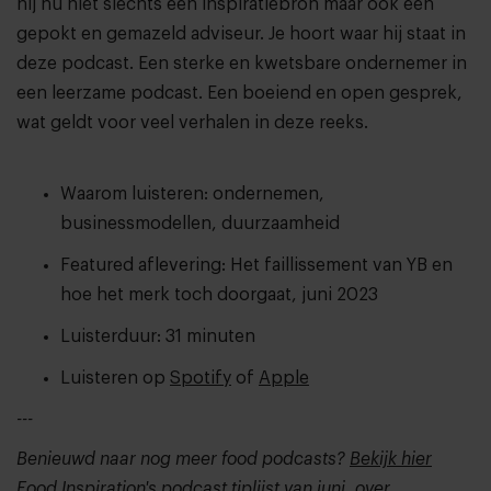
hij nu niet slechts een inspiratiebron maar ook een
gepokt en gemazeld adviseur. Je hoort waar hij staat in
deze podcast. Een sterke en kwetsbare ondernemer in
een leerzame podcast. Een boeiend en open gesprek,
wat geldt voor veel verhalen in deze reeks.
Waarom luisteren: ondernemen,
businessmodellen, duurzaamheid
Featured aflevering: Het faillissement van YB en
hoe het merk toch doorgaat, juni 2023
Luisterduur: 31 minuten
Luisteren op
Spotify
of
Apple
---
Benieuwd naar nog meer food podcasts?
Bekijk hier
Food Inspiration's podcast tiplijst van juni, over