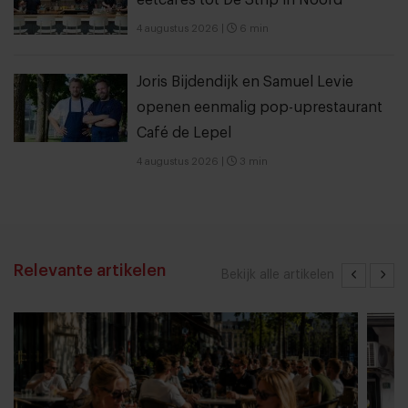
eetcafés tot De Strip in Noord
4 augustus 2026
|
6 min
Joris Bijdendijk en Samuel Levie
openen eenmalig pop-uprestaurant
Café de Lepel
4 augustus 2026
|
3 min
Relevante artikelen
Bekijk alle artikelen