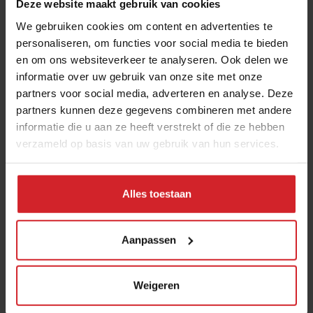
Expertise: Trends, transities, start-ups, internationale
Deze website maakt gebruik van cookies
ontwikkelingen.
We gebruiken cookies om content en advertenties te
personaliseren, om functies voor social media te bieden
Als oprichter van disruptief cateringbedrijf We Canteen
en om ons websiteverkeer te analyseren. Ook delen we
ligt Maaike's expertise van oorsprong in de catering,
informatie over uw gebruik van onze site met onze
maar de hele foodservicebranche is haar inmiddels zeer
partners voor social media, adverteren en analyse. Deze
bekend. Sinds 2018 is zij hoofdredacteur van Food
partners kunnen deze gegevens combineren met andere
Inspiration en schrijft en vertelt ze over (internationale)
informatie die u aan ze heeft verstrekt of die ze hebben
trends, transities en ontwikkelingen in food en
verzameld op basis van uw gebruik van hun services.
hospitality.
Alles toestaan
Deel artikel
Aanpassen
152: Food & sex
Omdat food verder gaat dan
Weigeren
alleen het bord... Van after