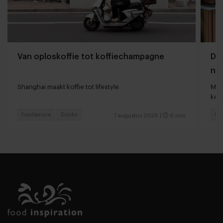
Van oploskoffie tot koffiechampagne
Dyn
naa
loc
Shanghai maakt koffie tot lifestyle
Man
keu
Foodservice
Drinks
Fas
7 augustus 2026
|
6 min