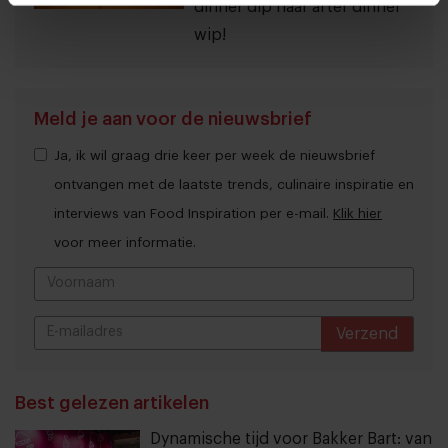
dinner dip naar after dinner
wip!
Meld je aan voor de nieuwsbrief
Ja, ik wil graag drie keer per week de nieuwsbrief
ontvangen met de laatste trends, culinaire inspiratie en
interviews van Food Inspiration per e-mail.
Klik hier
voor meer informatie.
Verzend
THANKS
Best gelezen artikelen
Dynamische tijd voor Bakker Bart: van