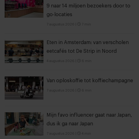
9 naar 14 miljoen bezoekers door to
go-locaties
7 augustus 2026
|
7 min
Eten in Amsterdam: van verscholen
eetcafés tot De Strip in Noord
4 augustus 2026
|
6 min
Van oploskoffie tot koffiechampagne
7 augustus 2026
|
6 min
Mijn favo influencer gaat naar Japan,
dus ik ga naar Japan
7 augustus 2026
|
4 min