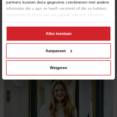
partners kunnen deze gegevens combineren met andere
informatie die u aan ze heeft verstrekt of die ze hebben
verzameld op basis van uw gebruik van hun services.
Alles toestaan
Bij Onda in Den Haag mogen gasten hun eigen
vinylplaten draaien
Aanpassen
Deze listening bar heeft misschien wel de beste
geluidsinstallatie van Nederland
Restaurants
Concepten
27 juli 2026
|
4 min
Weigeren