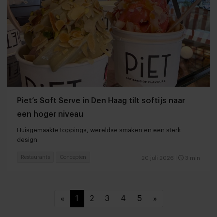
Piet’s Soft Serve in Den Haag tilt softijs naar
een hoger niveau
Huisgemaakte toppings, wereldse smaken en een sterk
design
Restaurants
Concepten
20 juli 2026
|
3 min
«
1
2
3
4
5
»