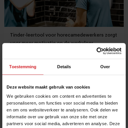
Tinder-leertool voor horecamedewerkers zorgt
voor meer motivatie op de werkvloer
Opleidingsscan op basis van AI leidt tot beter opgeleid
personeel
Toestemming
Details
Over
Onderwijs
Innovatie
28 juli 2026
|
4 min
Deze website maakt gebruik van cookies
We gebruiken cookies om content en advertenties te
personaliseren, om functies voor social media te bieden
en om ons websiteverkeer te analyseren. Ook delen we
informatie over uw gebruik van onze site met onze
partners voor social media, adverteren en analyse. Deze