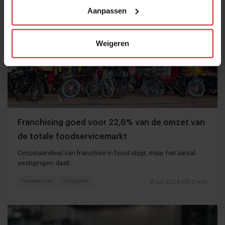
Aanpassen
Weigeren
Franchising goed voor 22,6% van de omzet van
de totale foodservicemarkt
Omzetaandeel van franchise in food stijgt, maar het aantal
vestigingen daalt
Foodservice
Concepten
6 juli 2026
|
2 min