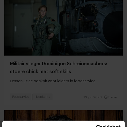
Militair vlieger Dominique Schreinemachers:
stoere chick met soft skills
Lessen uit de cockpit voor leiders in foodservice
Foodservice
Hospitality
10 juli 2026
|
5 min