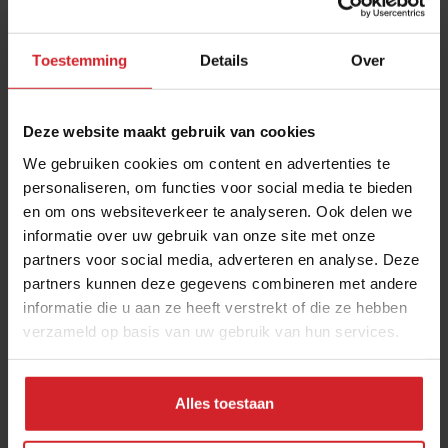
Toestemming
Details
Over
Deze website maakt gebruik van cookies
We gebruiken cookies om content en advertenties te
personaliseren, om functies voor social media te bieden
en om ons websiteverkeer te analyseren. Ook delen we
3 must visit foodconcepten in Parijs
informatie over uw gebruik van onze site met onze
partners voor social media, adverteren en analyse. Deze
partners kunnen deze gegevens combineren met andere
Klassieke parels in de Franse hoofdstad, geselecteerd door
informatie die u aan ze heeft verstrekt of die ze hebben
Meester Patissier Hidde de Brabander
verzameld op basis van uw gebruik van hun services.
Foodservice
Citytrip
8 juli 2026
|
3 min
Alles toestaan