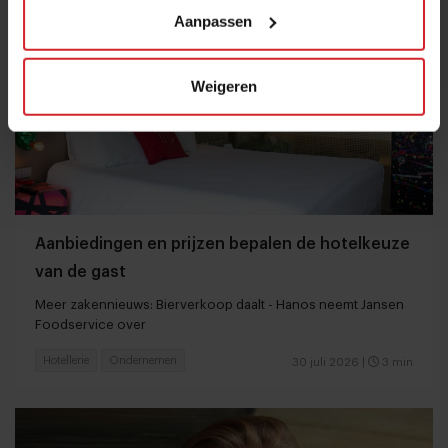
Aanpassen
Weigeren
Aanbiedingen en prijzen bepalen de hotelkeuze
van de gast
Meer zakennieuws: Bierverkoop daalt - Hanos neemt Jansen
Foodservice over
Hotellerie
Ondernemen
30 juli 2026
|
3 min