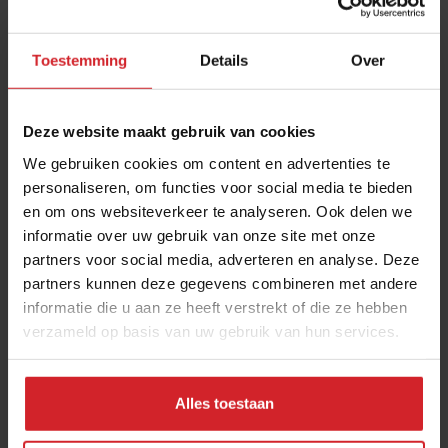
Toestemming
Details
Over
Deze website maakt gebruik van cookies
We gebruiken cookies om content en advertenties te
personaliseren, om functies voor social media te bieden
en om ons websiteverkeer te analyseren. Ook delen we
The Happiness Café wil via franchise uitbreiden
informatie over uw gebruik van onze site met onze
partners voor social media, adverteren en analyse. Deze
naar 30 locaties
partners kunnen deze gegevens combineren met andere
Linsey van Oers wil heel Nederland kennis laten maken met
informatie die u aan ze heeft verstrekt of die ze hebben
haar all-day-horecaformule
verzameld op basis van uw gebruik van hun services.
Foodservice
Food
31 juli 2026
|
4 min
Alles toestaan