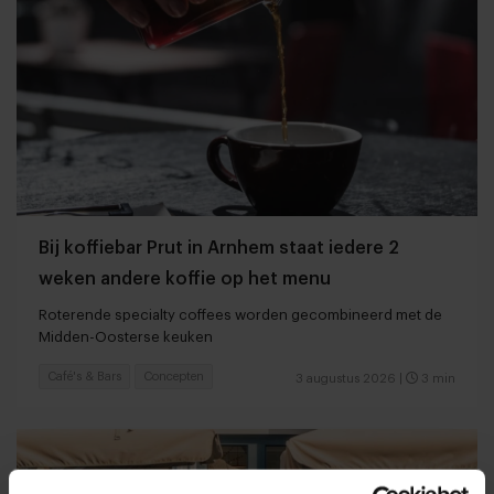
Bij koffiebar Prut in Arnhem staat iedere 2
weken andere koffie op het menu
Roterende specialty coffees worden gecombineerd met de
Midden-Oosterse keuken
Café's & Bars
Concepten
3 augustus 2026
|
3 min