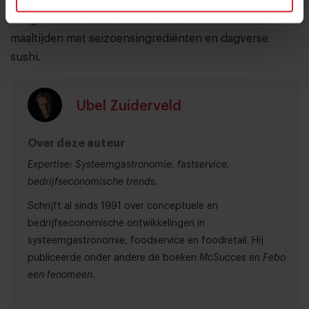
ligt de nadruk op vers met onder meer verse sappen,
zelfgebrande koffie van La Place, warme wafels,
maaltijden met seizoensingrediënten en dagverse
sushi.
Ubel Zuiderveld
Over deze auteur
Expertise: Systeemgastronomie, fastservice,
bedrijfseconomische trends.
Schrijft al sinds 1991 over conceptuele en
bedrijfseconomische ontwikkelingen in
systeemgastronomie, foodservice en foodretail. Hij
publiceerde onder andere de boeken
McSucces
en
Febo
een fenomeen.