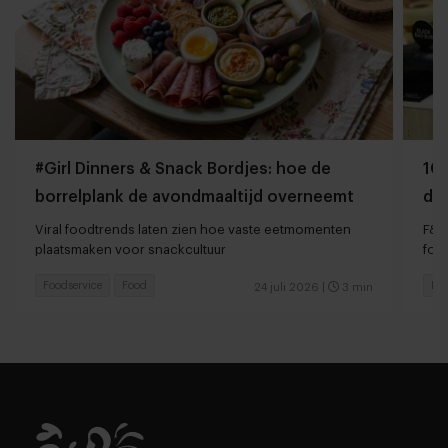
#Girl Dinners & Snack Bordjes: hoe de
10 
borrelplank de avondmaaltijd overneemt
da
sn
Viral foodtrends laten zien hoe vaste eetmomenten
F&B
plaatsmaken voor snackcultuur
foo
Foodservice
Food
Foo
24 juli 2026
|
3 min