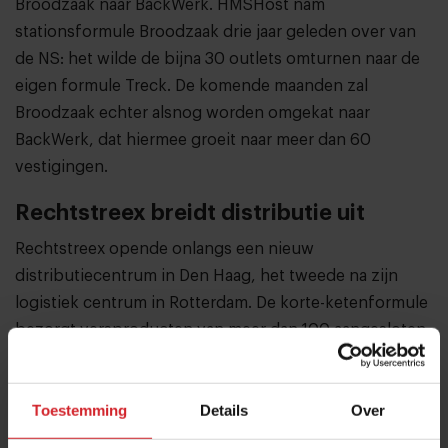
Broodzaak naar BackWerk. HMSHost nam
stationsformule Broodzaak drie jaar geleden over van
de NS: het wilde de bijna 30 outlets omturnen naar de
eigen formule Treck. De komende maanden zal
Broodzaak echter alsnog worden omgekat naar
BackWerk, dat hiermee groeit naar meer dan 60
vestigingen.
Rechtstreex breidt distributie uit
Rechtstreex opende onlangs een nieuw
distributiecentrum in Den Haag, het tweede na zijn
logistiek centrum in Rotterdam. De korte-ketenformule
bezorgt versproducten van meer dan 100 aangesloten
boeren en ambachtelijke foodproducenten.
Rechtstreex startte eerder dit jaar met de bezorging
Toestemming
Details
Over
van de boxen en wordt mede ondersteund door
Natuurmonumenten. Voor klanten is het tevens