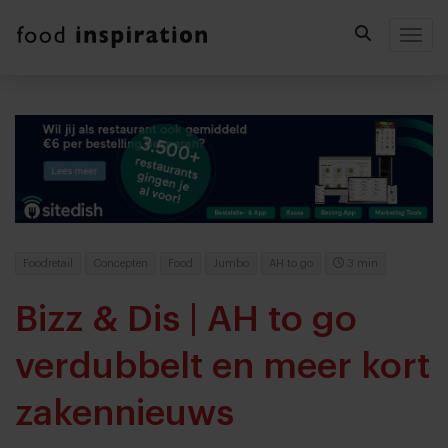
Togg
Foodretail
Concepten
Food
Jumbo
AH to go
3 min
Bizz & Dis | AH to go
verdubbelt en meer kort
zakennieuws