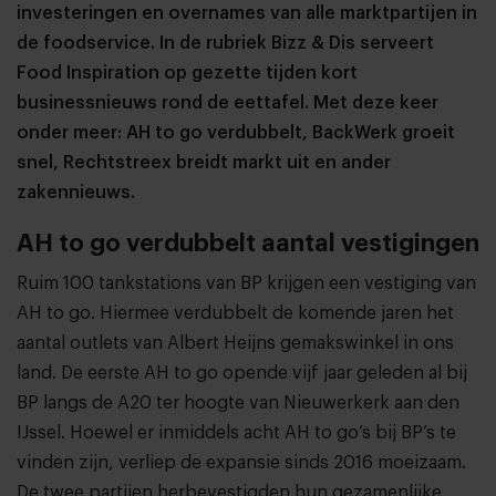
investeringen en overnames van alle marktpartijen in
de foodservice. In de rubriek Bizz & Dis serveert
Food Inspiration op gezette tijden kort
businessnieuws rond de eettafel. Met deze keer
onder meer: AH to go verdubbelt, BackWerk groeit
snel, Rechtstreex breidt markt uit en ander
zakennieuws.
AH to go verdubbelt aantal vestigingen
Ruim 100 tankstations van BP krijgen een vestiging van
AH to go. Hiermee verdubbelt de komende jaren het
aantal outlets van Albert Heijns gemakswinkel in ons
land. De eerste AH to go opende vijf jaar geleden al bij
BP langs de A20 ter hoogte van Nieuwerkerk aan den
IJssel. Hoewel er inmiddels acht AH to go’s bij BP’s te
vinden zijn, verliep de expansie sinds 2016 moeizaam.
De twee partijen herbevestigden hun gezamenlijke