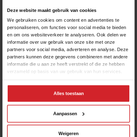
mogelijk lokale versproducten af te halen bij pick-up
Deze website maakt gebruik van cookies
punten. Naast Rechtstreex kent ons land nog andere –
We gebruiken cookies om content en advertenties te
relatief nieuwe – korte-ketenformules als
personaliseren, om functies voor social media te bieden
Boerschappen en De Lokalist.
en om ons websiteverkeer te analyseren. Ook delen we
informatie over uw gebruik van onze site met onze
Jumbo bereikt mijlpaal: 700 winkels
partners voor social media, adverteren en analyse. Deze
In Amsterdam opent deze week de 700-ste supermarkt
partners kunnen deze gegevens combineren met andere
van Jumbo in ons land (formules als Jumbo City,
informatie die u aan ze heeft verstrekt of die ze hebben
verzameld op basis van uw gebruik van hun services.
Foodmarkt en Jumbo België niet meegeteld). Jumbo’s
CEO Frits van Eerd noemt het "een historische mijlpaal
en een gedenkwaardig succes". Het familiebedrijf
Alles toestaan
marcheert de laatste jaren snel op richting Albert Heijn,
met circa 840 supermarkten nog altijd de marktleider.
Vijf jaar geleden had Jumbo 577 vestigingen, Albert
Aanpassen
Heijn 850. Twaalf jaar geleden doorbrak Jumbo de
grens van 100 supermarkten. In de nieuwe vestiging
Weigeren