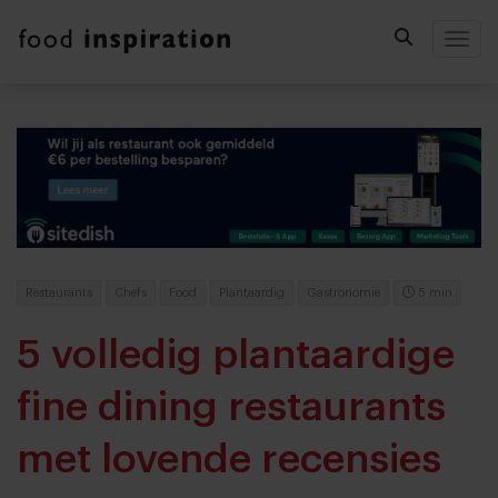
Togg
Restaurants
Chefs
Food
Plantaardig
Gastronomie
5 min
5 volledig plantaardige
fine dining restaurants
met lovende recensies