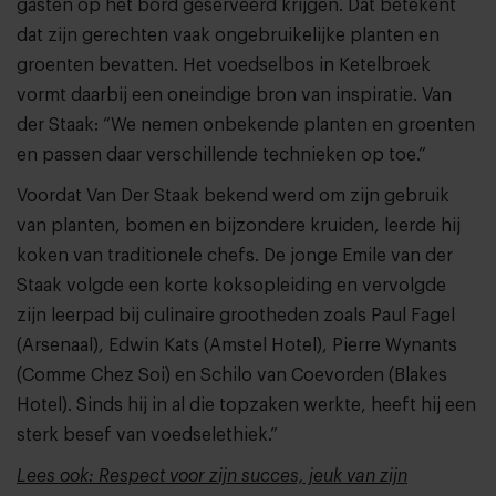
gasten op het bord geserveerd krijgen. Dat betekent
dat zijn gerechten vaak ongebruikelijke planten en
groenten bevatten. Het voedselbos in Ketelbroek
vormt daarbij een oneindige bron van inspiratie. Van
der Staak: “We nemen onbekende planten en groenten
en passen daar verschillende technieken op toe.”
Voordat Van Der Staak bekend werd om zijn gebruik
van planten, bomen en bijzondere kruiden, leerde hij
koken van traditionele chefs. De jonge Emile van der
Staak volgde een korte koksopleiding en vervolgde
zijn leerpad bij culinaire grootheden zoals Paul Fagel
(Arsenaal), Edwin Kats (Amstel Hotel), Pierre Wynants
(Comme Chez Soi) en Schilo van Coevorden (Blakes
Hotel). Sinds hij in al die topzaken werkte, heeft hij een
sterk besef van voedselethiek.”
Lees ook: Respect voor zijn succes, jeuk van zijn