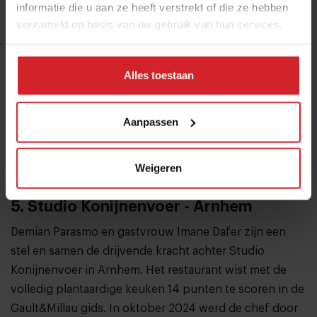
informatie die u aan ze heeft verstrekt of die ze hebben
verzameld op basis van uw gebruik van hun services.
Alles toestaan
Aanpassen
Weigeren
5. Studio Konijnenvoer - Arnhem
Demian Parasmo en gastvrouw Imane Dafer zijn een
stel en samen de drijvende kracht achter Studio
Konijnenvoer in Arnhem. Het restaurant wist met de
volledig plantaardige keuken 14 punten te scoren in de
Gault&Millau gids. In oktober 2024 werd de chef door