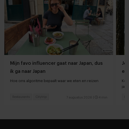
Mijn favo influencer gaat naar Japan, dus
Jor
ik ga naar Japan
ee
Hoe ons algoritme bepaalt waar we eten en reizen
Kort
jaar
Restaurants
Citytrip
Res
7 augustus 2026
|
4 min