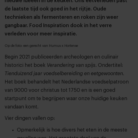
nieuwe ideeën in de keuken. Ons eetverleden past
de laatste tijd ook goed in het rijtje. Oude
technieken als fermenteren en roken zijn weer
gangbaar. Food Inspiration dook in het verre
verleden voor meer inspiratie.
Op de foto: een gerecht van Humus x Hortense
Begin 2021 publiceerden archeologen en culinair
historici het boek
Verandering van spijs
. Ondertitel:
Tienduizend jaar voedselbereiding en eetgewoonten
.
Het boek behandelt het Nederlandse voedselpatroon
van 9000 voor christus tot 1750 en is een goed
startpunt om te begrijpen waar onze huidige keuken
vandaan komt.
Vier dingen vallen op:
Opmerkelijk is hoe divers het eten in de meeste