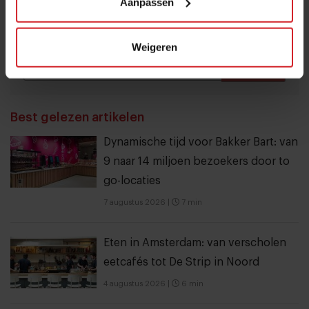
Aanpassen
voor meer informatie.
Weigeren
Verzend
THANKS
Best gelezen artikelen
Dynamische tijd voor Bakker Bart: van
9 naar 14 miljoen bezoekers door to
go-locaties
7 augustus 2026
|
7 min
Eten in Amsterdam: van verscholen
eetcafés tot De Strip in Noord
4 augustus 2026
|
6 min