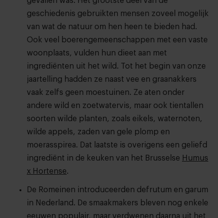
gevallen was. Het grootste deel van de
geschiedenis gebruikten mensen zoveel mogelijk
van wat de natuur om hen heen te bieden had.
Ook veel boerengemeenschappen met een vaste
woonplaats, vulden hun dieet aan met
ingrediënten uit het wild. Tot het begin van onze
jaartelling hadden ze naast vee en graanakkers
vaak zelfs geen moestuinen. Ze aten onder
andere wild en zoetwatervis, maar ook tientallen
soorten wilde planten, zoals eikels, waternoten,
wilde appels, zaden van gele plomp en
moerasspirea. Dat laatste is overigens een geliefd
ingrediënt in de keuken van het Brusselse
Humus
x Hortense
.
De Romeinen introduceerden defrutum en garum
in Nederland. De smaakmakers bleven nog enkele
eeuwen populair, maar verdwenen daarna uit het