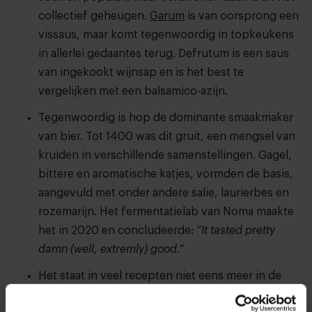
collectief geheugen.
Garum
is van oorsprong een
vissaus, maar komt tegenwoordig in topkeukens
in allerlei gedaantes terug. Defrutum is een saus
van ingekookt wijnsap en is het best te
vergelijken met een balsamico-azijn.
Tegenwoordig is hop de dominante smaakmaker
van bier. Tot 1400 was dit gruit, een mengsel van
kruiden in verschillende samenstellingen. Gagel,
bittere en aromatische katjes, vormden de basis,
aangevuld met onder andere salie, laurierbes en
rozemarijn. Het fermentatielab van Noma maakte
het in 2020 en concludeerde:
“It tasted pretty
damn (well, extremly) good.”
Het staat in veel recepten niet eens meer in de
ingrediëntenlijst: peper. Het is immers al eeuwen