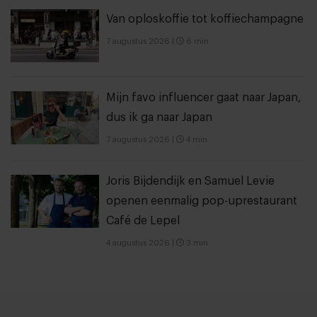
Van oploskoffie tot koffiechampagne
7 augustus 2026
|
6 min
Mijn favo influencer gaat naar Japan,
dus ik ga naar Japan
7 augustus 2026
|
4 min
Joris Bijdendijk en Samuel Levie
openen eenmalig pop-uprestaurant
Café de Lepel
4 augustus 2026
|
3 min