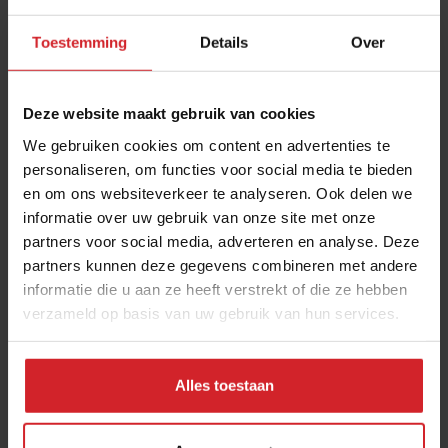
een bijna vanzelfsprekend deel van ons dieet.
Van de veertiende tot de zestiende eeuw was de
Toestemming
Details
Over
‘valse peper’ of paradijskorrel misschien wel
populairder. De smaak is vergelijkbaar met zwarte
peper, maar heeft tonen van citrus en kardemon.
Deze website maakt gebruik van cookies
Tegenwoordig komen we het in Nederland het
We gebruiken cookies om content en advertenties te
meest tegen als onderdeel van de Marokkaanse
personaliseren, om functies voor social media te bieden
kruidenmix ras el hanout.
en om ons websiteverkeer te analyseren. Ook delen we
informatie over uw gebruik van onze site met onze
partners voor social media, adverteren en analyse. Deze
Deel artikel
partners kunnen deze gegevens combineren met andere
informatie die u aan ze heeft verstrekt of die ze hebben
verzameld op basis van uw gebruik van hun services.
Meld je aan voor de nieuwsbrief
Ja, ik wil graag drie keer per week de nieuwsbrief
Alles toestaan
ontvangen met de laatste trends, culinaire inspiratie en
interviews van Food Inspiration per e-mail.
Klik hier