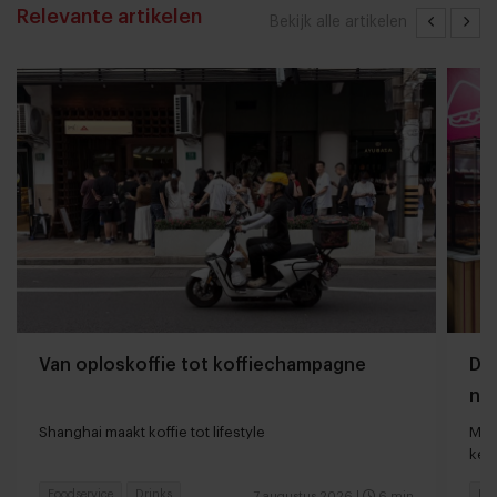
Relevante artikelen
Bekijk alle artikelen
Van oploskoffie tot koffiechampagne
Dyn
naa
loc
Shanghai maakt koffie tot lifestyle
Man
keu
Foodservice
Drinks
Fas
7 augustus 2026
|
6 min