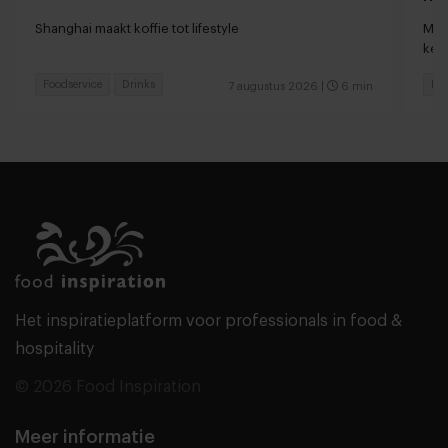
loc
Shanghai maakt koffie tot lifestyle
Man
keu
Foodservice
Drinks
Fas
7 augustus 2026
|
6 min
Het inspiratieplatform voor professionals in food &
hospitality
© 2026 Food Inspiration
Meer informatie