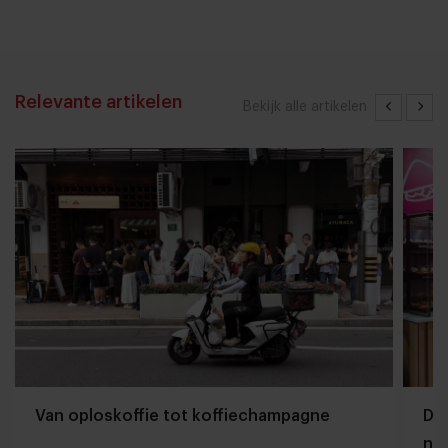
Relevante artikelen
Bekijk alle artikelen
Van oploskoffie tot koffiechampagne
Dyn
naa