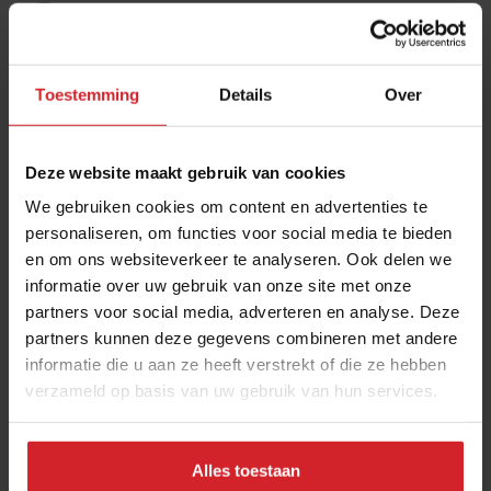
Ja, ik wil graag drie keer per week de nieuwsbrief
ontvangen met de laatste trends, culinaire inspiratie en
interviews van Food Inspiration per e-mail.
Klik hier
Toestemming
Details
Over
voor meer informatie.
Deze website maakt gebruik van cookies
We gebruiken cookies om content en advertenties te
Verzend
personaliseren, om functies voor social media te bieden
THANKS
en om ons websiteverkeer te analyseren. Ook delen we
Best gelezen artikelen
informatie over uw gebruik van onze site met onze
partners voor social media, adverteren en analyse. Deze
Van oploskoffie tot koffiechampagne
partners kunnen deze gegevens combineren met andere
informatie die u aan ze heeft verstrekt of die ze hebben
7 augustus 2026
|
6 min
verzameld op basis van uw gebruik van hun services.
Dynamische tijd voor Bakker Bart: van
Alles toestaan
9 naar 14 miljoen bezoekers door to