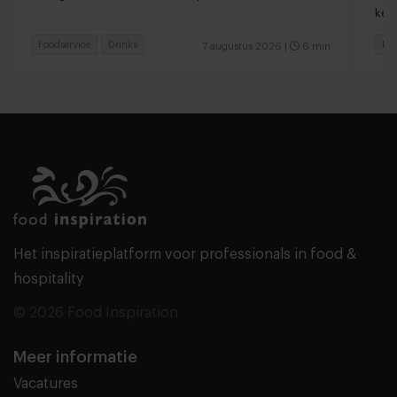
keu
Foodservice
Drinks
Fas
7 augustus 2026
|
6 min
Het inspiratieplatform voor professionals in food &
hospitality
© 2026 Food Inspiration
Meer informatie
Vacatures