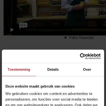
Foto: Wim de Kan
Toestemming
Details
Over
Deel artikel
Deze website maakt gebruik van cookies
Meld je aan voor de nieuwsbrief
We gebruiken cookies om content en advertenties te
personaliseren, om functies voor social media te bieden
Ja, ik wil graag drie keer per week de nieuwsbrief
en om ons websiteverkeer te analyseren. Ook delen we