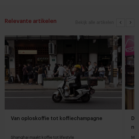
Relevante artikelen
Bekijk alle artikelen
Van oploskoffie tot koffiechampagne
Dyn
naa
loc
Shanghai maakt koffie tot lifestyle
Man