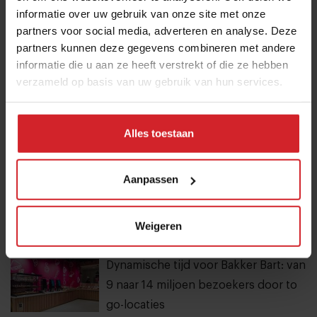
ontvangen met de laatste trends, culinaire inspiratie en
informatie over uw gebruik van onze site met onze
interviews van Food Inspiration per e-mail.
Klik hier
partners voor social media, adverteren en analyse. Deze
voor meer informatie.
partners kunnen deze gegevens combineren met andere
informatie die u aan ze heeft verstrekt of die ze hebben
verzameld op basis van uw gebruik van hun services.
Verzend
Alles toestaan
THANKS
Best gelezen artikelen
Aanpassen
Van oploskoffie tot koffiechampagne
7 augustus 2026
|
6 min
Weigeren
Dynamische tijd voor Bakker Bart: van
9 naar 14 miljoen bezoekers door to
go-locaties