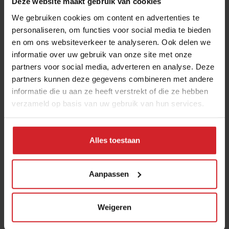
Deze website maakt gebruik van cookies
Deel artikel
We gebruiken cookies om content en advertenties te
personaliseren, om functies voor social media te bieden
Meld je aan voor de nieuwsbrief
en om ons websiteverkeer te analyseren. Ook delen we
informatie over uw gebruik van onze site met onze
Ja, ik wil graag drie keer per week de nieuwsbrief
partners voor social media, adverteren en analyse. Deze
ontvangen met de laatste trends, culinaire inspiratie en
partners kunnen deze gegevens combineren met andere
informatie die u aan ze heeft verstrekt of die ze hebben
interviews van Food Inspiration per e-mail.
Klik hier
verzameld op basis van uw gebruik van hun services.
voor meer informatie.
Alles toestaan
Verzend
THANKS
Aanpassen
Best gelezen artikelen
Eten in Amsterdam: van verscholen
Weigeren
eetcafés tot De Strip in Noord