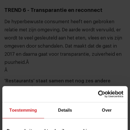
TREND 6 - Transparantie en reconnect
De hyperbewuste consument heeft een gebroken
relatie met zijn omgeving. De aarde wordt vervuild, er
wordt te veel gesleuteld aan het eten, vlees en vis zijn
omgeven door schandalen. Dat maakt dat de gast in
2017 en daarna gaat voor transparantie, zuiverheid en
puurheid.Â
Â
'Restaurants' staat samen met nog zes andere
sectoren inÂ het Food Inspiration Trendreport
2017.Â
Bestel snel jouw exemplaar
Â van dit
essentiele marktrapport! Of vraag eerst de preview
Toestemming
Details
Over
aan...