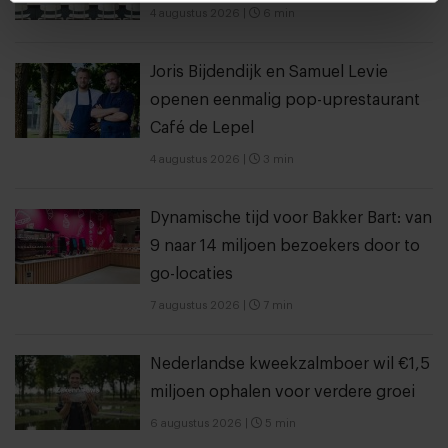
4 augustus 2026
|
6 min
Joris Bijdendijk en Samuel Levie
openen eenmalig pop-uprestaurant
Café de Lepel
4 augustus 2026
|
3 min
Dynamische tijd voor Bakker Bart: van
9 naar 14 miljoen bezoekers door to
go-locaties
7 augustus 2026
|
7 min
Nederlandse kweekzalmboer wil €1,5
miljoen ophalen voor verdere groei
6 augustus 2026
|
5 min