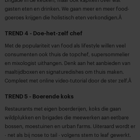
brigade in de keuken, maar ook kapitein over wat
gasten eten en drinken. We gaan meer en meer food-
goeroes krijgen die holistisch eten verkondigen.Â
TREND 4 - Doe-het-zelf chef
Met de populariteit van food als lifestyle willen veel
consumenten ook thuis de topchef, supersommelier
en mixologist uithangen. Denk aan het aanbieden van
maaltijdboxen en signaturedishes om thuis maken.
Compleet met online video-tutorial door de ster zelf.Â
TREND 5 - Boerende koks
Restaurants met eigen boerderijen, koks die gaan
wildplukken en brigades die meewerken aan eetbare
bossen, moestuinen en urban farms. Uiteraard wordt er
- net als bij nose to tail - volgens stem to leaf gewerkt.