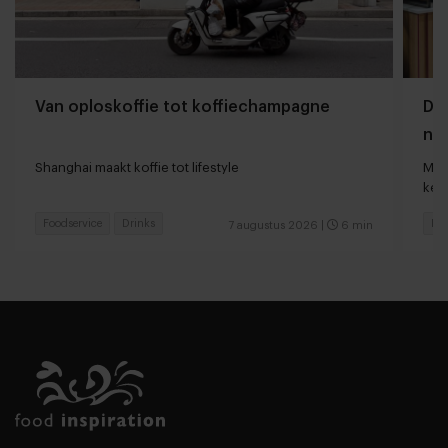
Van oploskoffie tot koffiechampagne
Dyn
naa
loc
Shanghai maakt koffie tot lifestyle
Man
keu
Foodservice
Drinks
Fas
7 augustus 2026
|
6 min