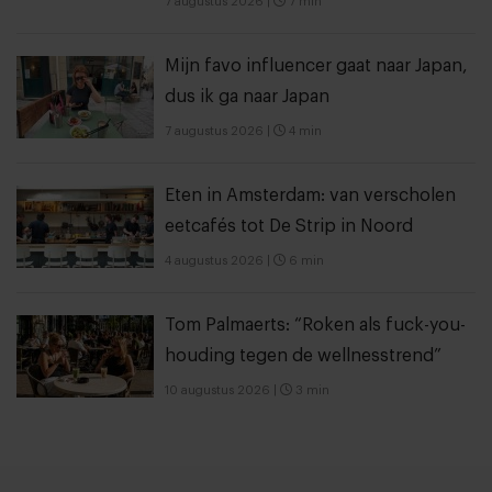
7 augustus 2026
|
7 min
Mijn favo influencer gaat naar Japan,
dus ik ga naar Japan
7 augustus 2026
|
4 min
Eten in Amsterdam: van verscholen
eetcafés tot De Strip in Noord
4 augustus 2026
|
6 min
Tom Palmaerts: “Roken als fuck-you-
houding tegen de wellnesstrend”
10 augustus 2026
|
3 min