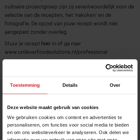
culinaire projectgroep zijn zij verantwoordelijk voor de
selectie van de recepten, het ‘nakoken’ en de
fotografie. De opzet van jouw recept wordt niet
aangepast zonder overleg.
Stuur je recept
hier
in of ga naar
www.unileverfoodsolutions.nl/professional
Toestemming
Details
Over
Deel artikel
Deze website maakt gebruik van cookies
Meld je aan voor de nieuwsbrief
We gebruiken cookies om content en advertenties te
personaliseren, om functies voor social media te bieden
Ja, ik wil graag drie keer per week de nieuwsbrief
en om ons websiteverkeer te analyseren. Ook delen we
ontvangen met de laatste trends, culinaire inspiratie en
informatie over uw gebruik van onze site met onze