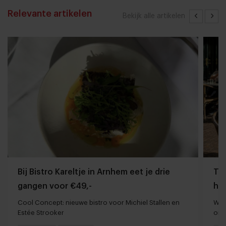
Relevante artikelen
Bekijk alle artikelen
Bij Bistro Kareltje in Arnhem eet je drie
Tom
gangen voor €49,-
ho
Cool Concept: nieuwe bistro voor Michiel Stallen en
Waa
Estée Strooker
ond