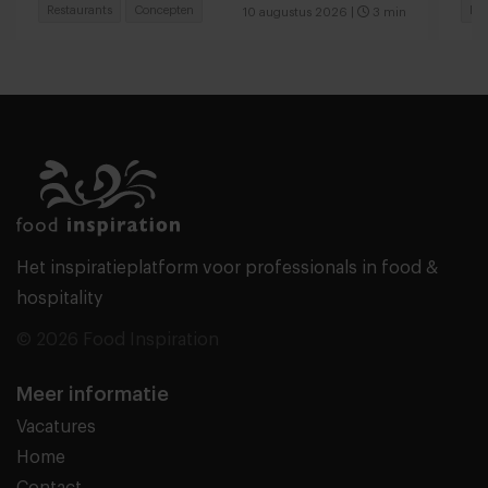
Restaurants
Concepten
Foo
10 augustus 2026
|
3 min
Het inspiratieplatform voor professionals in food &
hospitality
© 2026 Food Inspiration
Meer informatie
Vacatures
Home
Contact