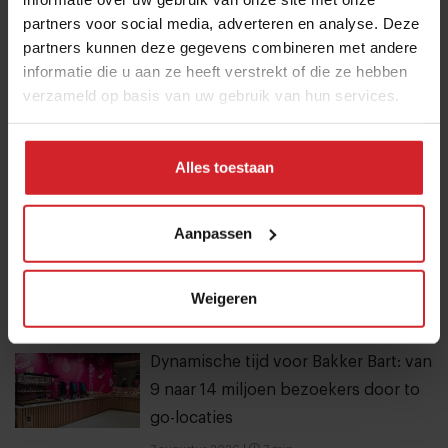
interviews van Food Inspiration per e-mail.
Klik hier
partners voor social media, adverteren en analyse. Deze
partners kunnen deze gegevens combineren met andere
voor meer informatie.
informatie die u aan ze heeft verstrekt of die ze hebben
verzameld op basis van uw gebruik van hun services.
Verzend
Alles toestaan
THANKS
Best gelezen artikelen
Aanpassen
Van oploskoffie tot koffiechampagne
7 augustus 2026
|
6 min
Weigeren
Dynamische tijd voor Bakker Bart: van
9 naar 14 miljoen bezoekers door to
go-locaties