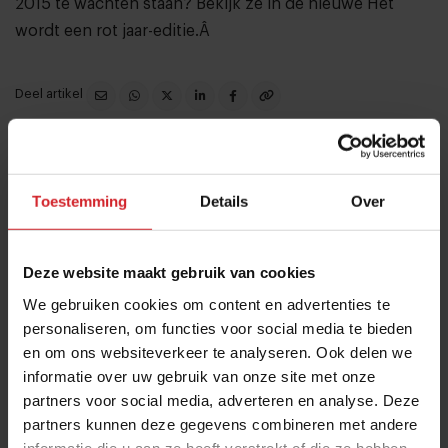
2015 te wachten staan? Bekijk ze in de nieuwe
Het
wordt een rot jaar-editie
.Â
Deel artikel
Meld je aan voor de nieuwsbrief
Toestemming
Details
Over
Ja, ik wil graag drie keer per week de nieuwsbrief
ontvangen met de laatste trends, culinaire inspiratie en
interviews van Food Inspiration per e-mail.
Klik hier
Deze website maakt gebruik van cookies
voor meer informatie.
We gebruiken cookies om content en advertenties te
personaliseren, om functies voor social media te bieden
en om ons websiteverkeer te analyseren. Ook delen we
informatie over uw gebruik van onze site met onze
Verzend
partners voor social media, adverteren en analyse. Deze
partners kunnen deze gegevens combineren met andere
THANKS
informatie die u aan ze heeft verstrekt of die ze hebben