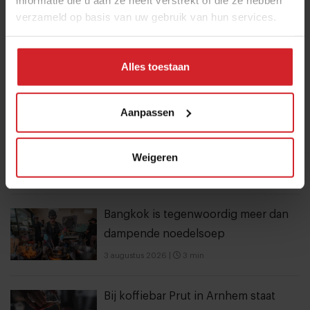
Best gelezen artikelen
verzameld op basis van uw gebruik van hun services.
Eten in Amsterdam: van verscholen
eetcafés tot De Strip in Noord
Alles toestaan
4 augustus 2026
|
6 min
Aanpassen
Joris Bijdendijk en Samuel Levie
openen eenmalig pop-uprestaurant
Café de Lepel
Weigeren
4 augustus 2026
|
3 min
Bangkok is tegenwoordig meer dan
dampende noedelsoep
3 augustus 2026
|
3 min
Bij koffiebar Prut in Arnhem staat