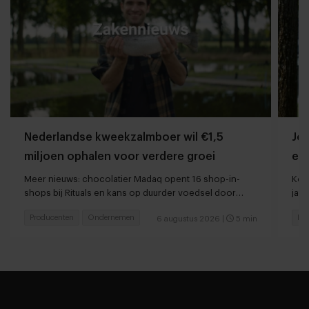
Nederlandse kweekzalmboer wil €1,5
Jor
miljoen ophalen voor verdere groei
ee
Meer nieuws: chocolatier Madaq opent 16 shop-in-
Kort
shops bij Rituals en kans op duurder voedsel door
jaar
droogte en hitte
Producenten
Ondernemen
Res
6 augustus 2026
|
5 min