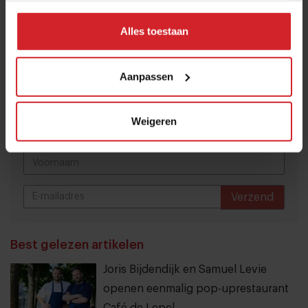
Alles toestaan
Meld je aan voor de nieuwsbrief
Ja, ik wil graag drie keer per week de nieuwsbrief
Aanpassen
ontvangen met de laatste trends, culinaire inspiratie en
interviews van Food Inspiration per e-mail.
Klik hier
Weigeren
voor meer informatie.
Verzend
THANKS
Best gelezen artikelen
Joris Bijdendijk en Samuel Levie
openen eenmalig pop-uprestaurant