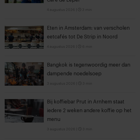
Café de Lepel
4 augustus 2026
|
3 min
Eten in Amsterdam: van verscholen
eetcafés tot De Strip in Noord
4 augustus 2026
|
6 min
Bangkok is tegenwoordig meer dan
dampende noedelsoep
3 augustus 2026
|
3 min
Bij koffiebar Prut in Arnhem staat
iedere 2 weken andere koffie op het
menu
3 augustus 2026
|
3 min