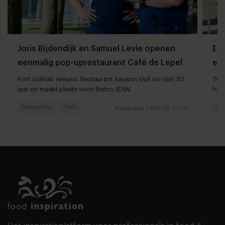
Joris Bijdendijk en Samuel Levie openen
Et
eenmalig pop-uprestaurant Café de Lepel
eet
Kort culinair nieuws: Restaurant Savarin sluit na ruim 30
Tren
jaar en maakt plaats voor Bistro JEAN
haar
Restaurants
Chefs
Res
4 augustus 2026
|
3 min