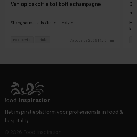
Van oploskoffie tot koffiechampagne
Dyn
naa
loc
Shanghai maakt koffie tot lifestyle
Man
keu
Foodservice
Drinks
Fas
7 augustus 2026
|
6 min
Het inspiratieplatform voor professionals in food &
hospitality
© 2026 Food Inspiration