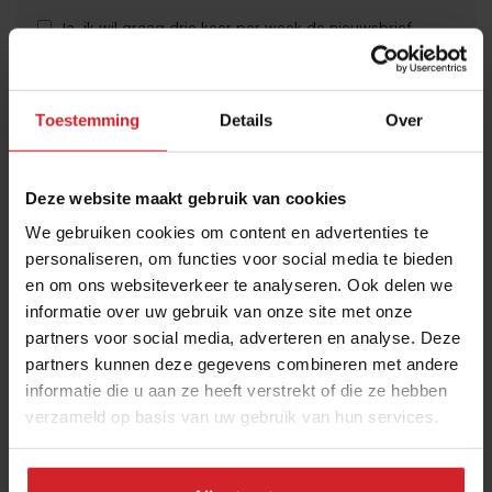
Ja, ik wil graag drie keer per week de nieuwsbrief
ontvangen met de laatste trends, culinaire inspiratie en
interviews van Food Inspiration per e-mail.
Klik hier
Toestemming
Details
Over
voor meer informatie.
Deze website maakt gebruik van cookies
Verzend
We gebruiken cookies om content en advertenties te
personaliseren, om functies voor social media te bieden
THANKS
en om ons websiteverkeer te analyseren. Ook delen we
Best gelezen artikelen
informatie over uw gebruik van onze site met onze
partners voor social media, adverteren en analyse. Deze
Eten in Amsterdam: van verscholen
partners kunnen deze gegevens combineren met andere
eetcafés tot De Strip in Noord
informatie die u aan ze heeft verstrekt of die ze hebben
4 augustus 2026
|
6 min
verzameld op basis van uw gebruik van hun services.
Joris Bijdendijk en Samuel Levie