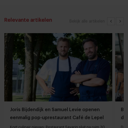
Relevante artikelen
Bekijk alle artikelen
Joris Bijdendijk en Samuel Levie openen
Ba
eenmalig pop-uprestaurant Café de Lepel
da
Kort culinair nieuws: Restaurant Savarin sluit na ruim 30
De T