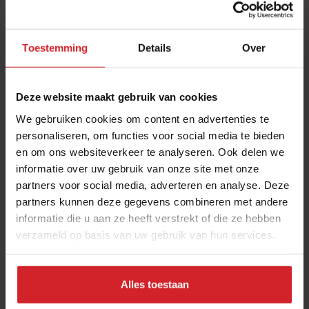
Fermentatie-expert Christian Weij, foto door: Oene Sierksma
Lees meer: Gecontroleerd rotten is super populair onder
Toestemming
Details
Over
chefs en voedselproducenten »
9. Gastronomische mixologie:
Pairings met cocktails,
Deze website maakt gebruik van cookies
infusies, geperste sappen en zelfgemaakte
We gebruiken cookies om content en advertenties te
kombuchas worden essentiële elementen voor een de
personaliseren, om functies voor social media te bieden
gastronomische ervaring, vooral gewaardeerd door de
en om ons websiteverkeer te analyseren. Ook delen we
jongere gasten.
informatie over uw gebruik van onze site met onze
partners voor social media, adverteren en analyse. Deze
Ook interessant: Sapsommeliers van De Nieuwe
partners kunnen deze gegevens combineren met andere
Winkel**, El Invernadero* en Flores delen gouden tips »
informatie die u aan ze heeft verstrekt of die ze hebben
10. Gastronomie als kunstvorm:
Koken en de manier
verzameld op basis van uw gebruik van hun services.
waarop chefs gerechten serveren, worden steeds meer
beschouwd als kunstvorm. Guy Savoy, de
Alles toestaan
wereldberoemde Franse chef-kok, heeft talloze
prestigieuze prijzen ontvangen, waaronder meerdere