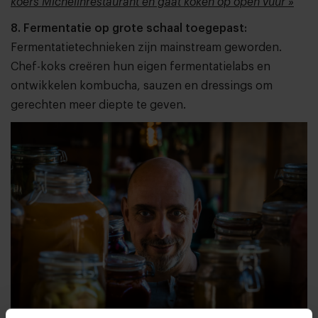
koers Michelinrestaurant en gaat koken op open vuur »
8. Fermentatie op grote schaal toegepast:
Fermentatietechnieken zijn mainstream geworden.
Chef-koks creëren hun eigen fermentatielabs en
ontwikkelen kombucha, sauzen en dressings om
gerechten meer diepte te geven.