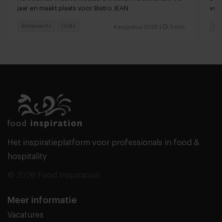
jaar en maakt plaats voor Bistro JEAN
vol
Restaurants
Chefs
Ga
4 augustus 2026
|
3 min
Het inspiratieplatform voor professionals in food &
hospitality
© 2026 Food Inspiration
Meer informatie
Vacatures