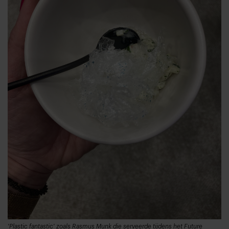
'Plastic fantastic' zoals Rasmus Munk die serveerde tijdens het Future