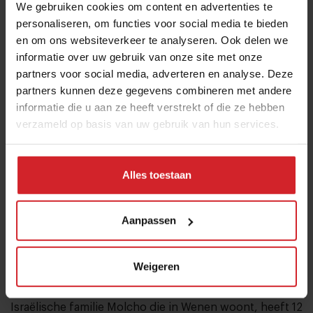
We gebruiken cookies om content en advertenties te
partners
waarin ze leren
delicious
(smaakvolle) en
personaliseren, om functies voor social media te bieden
nutritious
(voedzame) maaltijden te bereiden met
en om ons websiteverkeer te analyseren. Ook delen we
groenten.”
informatie over uw gebruik van onze site met onze
Lees hier meer over het foodaanbod bij Google »
partners voor social media, adverteren en analyse. Deze
partners kunnen deze gegevens combineren met andere
6. Het nieuwe sharing
informatie die u aan ze heeft verstrekt of die ze hebben
verzameld op basis van uw gebruik van hun services.
Rondom de eettafel ontstaan connecties, daar worden
verhalen verteld en herinneringen gemaakt. Eten is om
te delen, dat maakt het dynamisch en interactief.
Alles toestaan
Volgens Ilan Molcho, een van de mede-eigenaren van
de NENI-restaurantketen, hoef je niet alle trends te
Aanpassen
volgen.
“Choose the ones that fit you most”
, voor hem
en zijn familie is dat zonder twijfel de sharing trend.
Weigeren
Deze trend wordt tot in de puntjes doorgevoerd in de
restaurants van NENI. Deze keten, opgericht door een
Israëlische familie Molcho die in Wenen woont, heeft 12