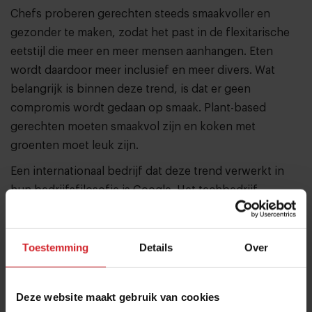
Chefs proberen gerechten steeds smaakvoller en
gezonder te maken, zodat het past in de flexitarische
eetstijl die meer en meer mensen aanhangen. Eten
wordt daardoor meer inclusief en meer divers. Wat
belangrijk is binnen deze trend, is dat er geen
compromis wordt gedaan op smaak. Plant-based
gerechten moeten smaakvol zijn en koken met
groenten moet leuk zijn.
Een internationaal bedrijf dat deze trend verwerkt in
hun bedrijfsfilosofie is Google. Het techbedrijf
serveert dagelijks 240.000 maaltijden, in de kantoren in
57 landen. Stijn Kuppens, verantwoordelijk voor Food
at Google in Europa, het Midden-Oosten en Afrika: “We
Toestemming
Details
Over
willen onze medewerkers betere keuzes laten maken.
Plant-powered keuzes zijn daar een groot onderdeel
Deze website maakt gebruik van cookies
van. We geven daarom trainingen aan onze
vendor