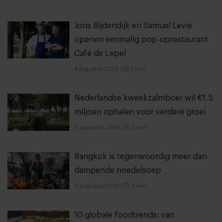
Joris Bijdendijk en Samuel Levie
openen eenmalig pop-uprestaurant
Café de Lepel
4 augustus 2026
|
3 min
Nederlandse kweekzalmboer wil €1,5
miljoen ophalen voor verdere groei
6 augustus 2026
|
5 min
Bangkok is tegenwoordig meer dan
dampende noedelsoep
3 augustus 2026
|
3 min
10 globale foodtrends: van