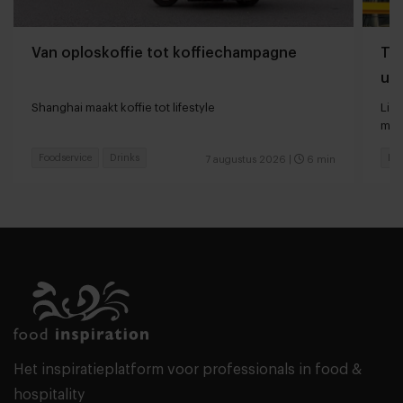
Van oploskoffie tot koffiechampagne
The
uit
Shanghai maakt koffie tot lifestyle
Lin
met
Foodservice
Drinks
Foo
7 augustus 2026
|
6 min
Het inspiratieplatform voor professionals in food &
hospitality