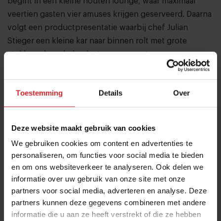
begint in een kleine houten lounge, waar maximaal
veertien gasten vier amuses krijgen geserveerd. Daarna
volgt een productpresentatie waarbij chef Julian
Stieger een kleine kar naar binnen rolt met grote
stukken vlees, hele planten en groenten en
gefermenteerde producten. Tijdens een korte
presentatie neemt hij de gasten mee langs alle lokale
Toestemming
Details
Over
producten die in het menu worden gebruikt. Hierna
vervolgt het diner zich in een ruimte met een grote
gouden bar die gebouwd is rondom een moderne
Deze website maakt gebruik van cookies
keuken.
We gebruiken cookies om content en advertenties te
personaliseren, om functies voor social media te bieden
en om ons websiteverkeer te analyseren. Ook delen we
informatie over uw gebruik van onze site met onze
partners voor social media, adverteren en analyse. Deze
partners kunnen deze gegevens combineren met andere
informatie die u aan ze heeft verstrekt of die ze hebben