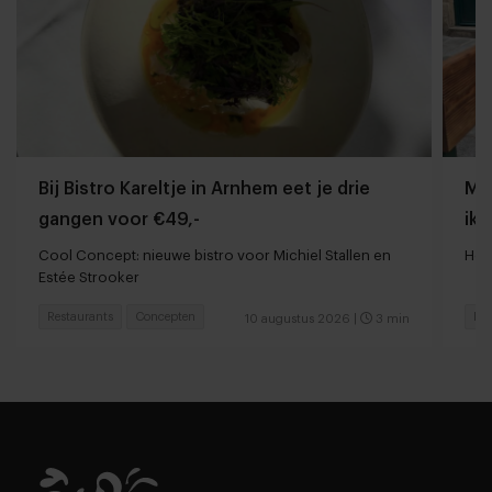
Bij Bistro Kareltje in Arnhem eet je drie
Mij
gangen voor €49,-
ik 
Cool Concept: nieuwe bistro voor Michiel Stallen en
Hoe
Estée Strooker
Restaurants
Concepten
Res
10 augustus 2026
|
3 min