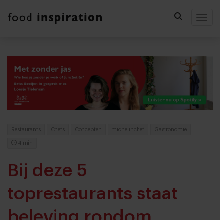
Togg
Restaurants
Chefs
Concepten
michelinchef
Gastronomie
4 min
Bij deze 5
toprestaurants staat
beleving rondom