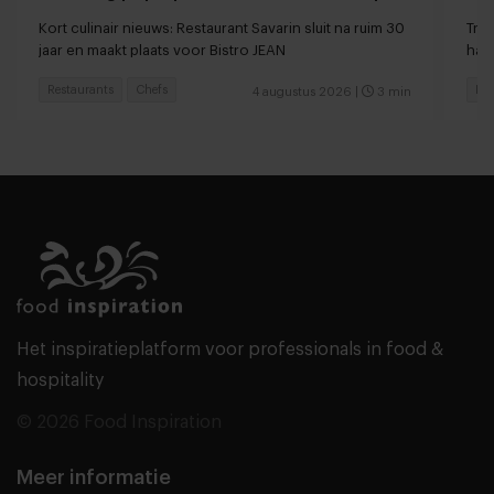
Kort culinair nieuws: Restaurant Savarin sluit na ruim 30
Tren
jaar en maakt plaats voor Bistro JEAN
haar
Restaurants
Chefs
Res
4 augustus 2026
|
3 min
Het inspiratieplatform voor professionals in food &
hospitality
© 2026 Food Inspiration
Meer informatie