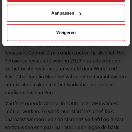
kefir en miso op veel plekken in de horeca terug en
Aanpassen
zelfs in de supermarkt.”
Nieuwe kans: Central in Peru
Weigeren
In mei vertrekt Van Doleweerd samen met Bakker naar
Peru. Ze gaan daar aan de slag in de keuken van
restaurant Central. Zij als onderzoeker, hij als chef. Het
Peruaanse restaurant werd in 2023 nog uitgeroepen
tot het beste restaurant ter wereld door World’s 50
Best. Chef Virgilio Martínez wil in het restaurant gasten
kennis laten maken met het landschap en de rijke
biodiversiteit van Peru.
Martínez opende Central in 2008, in 2009 kwam Pía
León er werken. Ze werd later Martínez' chef-kok.
Daarnaast werden León en Martínez verliefd op elkaar
en trouwden een paar jaar later. León legde de basis