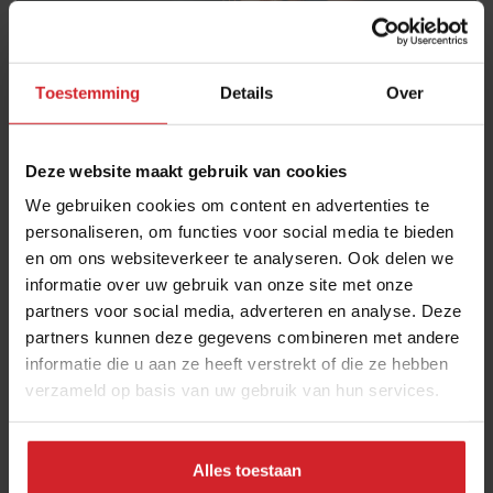
Toestemming
Details
Over
Deze website maakt gebruik van cookies
Van fine dining naar reguliere horeca
We gebruiken cookies om content en advertenties te
“De topgastronomie is natuurlijk een speeltuin voor
personaliseren, om functies voor social media te bieden
foodscheidkundigen en voedselontwikkelaars zoals ik.
en om ons websiteverkeer te analyseren. Ook delen we
Maar vanuit dat hoge segment kunnen innovaties ook
informatie over uw gebruik van onze site met onze
hun impact hebben op de hele foodservicebranche.
partners voor social media, adverteren en analyse. Deze
Kijk bijvoorbeeld naar de huidige populariteit van
partners kunnen deze gegevens combineren met andere
informatie die u aan ze heeft verstrekt of die ze hebben
gefermenteerde producten. Fermentatie werd een
verzameld op basis van uw gebruik van hun services.
aantal jaren geleden populair in de gastronomie en veel
topchefs experimenteerden ermee. Daardoor
ontstonden er veel nieuwe smaken. Tegenwoordig zie
Alles toestaan
je gefermenteerde producten als kombucha, kimchi,