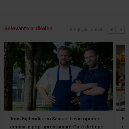
Relevante artikelen
Bekijk alle artikelen
Joris Bijdendijk en Samuel Levie openen
Et
eenmalig pop-uprestaurant Café de Lepel
eet