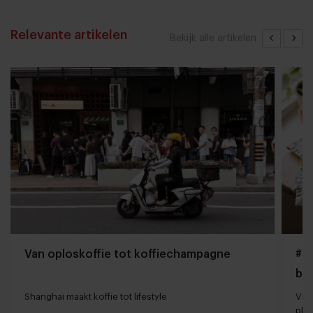
Relevante artikelen
Bekijk alle artikelen
Van oploskoffie tot koffiechampagne
#Gi
bo
Shanghai maakt koffie tot lifestyle
Vir
pla