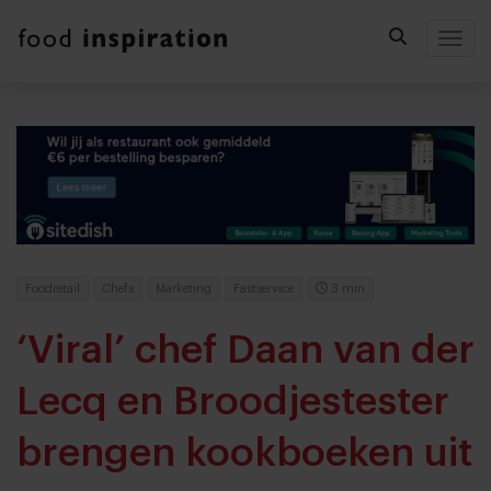
Togg
Foodretail
Chefs
Marketing
Fastservice
3 min
‘Viral’ chef Daan van der
Lecq en Broodjestester
brengen kookboeken uit