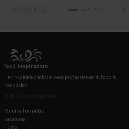
Foodservice
Drinks
Foo
7 augustus 2026
|
6 min
Het inspiratieplatform voor professionals in food &
hospitality
© 2026 Food Inspiration
Meer informatie
Vacatures
Home