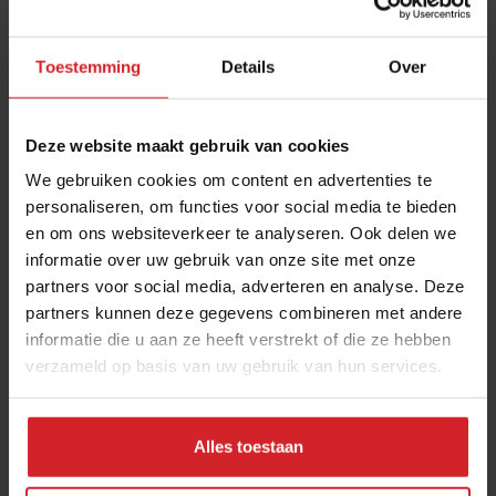
Toestemming
Details
Over
De augurktrend zet door
Deze website maakt gebruik van cookies
Al een paar jaar doen augurken het goed op sociale
We gebruiken cookies om content en advertenties te
media. TikTokkers maken allerlei nieuwe recepten,
personaliseren, om functies voor social media te bieden
zoals cocktails met augurken, sandwiches waarbij het
en om ons websiteverkeer te analyseren. Ook delen we
broodje wordt vervangen door een zure bom, of
informatie over uw gebruik van onze site met onze
gefrituurde cornichons met kaas. Ook
partners voor social media, adverteren en analyse. Deze
augurkenfanpagina’s doen het goed online.
partners kunnen deze gegevens combineren met andere
informatie die u aan ze heeft verstrekt of die ze hebben
Zo heeft Big Dill Pickle Party – een pagina vol memes
verzameld op basis van uw gebruik van hun services.
over augurken – zo’n 96.000 volgers.
Onlangs opende Pickled in Zwolle: Nederlands eerste
snackbar met de augurk en ander zuur, in de hoofdrol.
Alles toestaan
Eigenaar Sebastiaan Immink is initiatiefnemer van het
concept. Hij presenteert zich op LinkedIn als bedenker