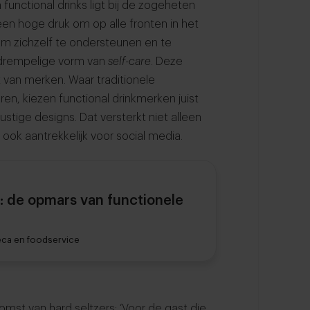
functional drinks ligt bij de zogeheten
 een hoge druk om op alle fronten in het
om zichzelf te ondersteunen en te
gdrempelige vorm van
self-care
. Deze
it van merken. Waar traditionele
en, kiezen functional drinkmerken juist
stige designs. Dat versterkt niet alleen
ok aantrekkelijk voor social media.
s: de opmars van functionele
eca en foodservice
omst van hard seltzers: ‘Voor de gast die