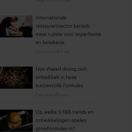
24 juli 2026
|
3 min
Internationale
restaurantsector kantelt:
meer ruimte voor imperfectie
en betekenis
17 juli 2026
|
5 min
Hoe shared dining zich
ontwikkelt in twee
succesvolle formules
7 juli 2026
|
4 min
Op welke 5 F&B-trends en
ontwikkelingen spelen
groeiformules in?