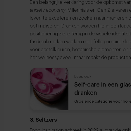
Een belangrijke verklaring voor de opkomst van 
anxiety economy
. Millennials en Gen Z ervaren
leven te excelleren en zoeken naar manieren 
optimaliseren. Dranken worden hierin een laa
positionering zie je terug in de visuele identite
frisdrankmerken werken met felle primaire kleur
voor pastelkleuren, botanische elementen en ru
het wellnessgevoel, maar maakt de producten o
Lees ook
Self-care in een gla
dranken
Groeiende categorie voor hor
3. Seltzers
Food Inspiration schreef in 2022 al over de opk