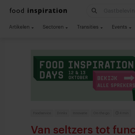
Gastbelevin
Artikelen
Sectoren
Transities
Events
Foodservice
Drinks
Innovatie
On-the-go
4 min
Van seltzers tot func