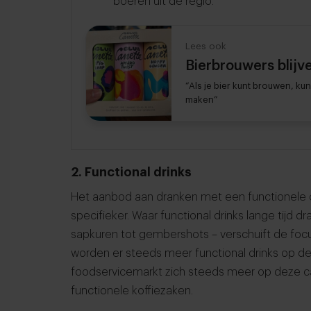
boeren uit de regio.
Lees ook
Bierbrouwers blijve
“Als je bier kunt brouwen, ku
maken”
2. Functional drinks
Het aanbod aan dranken met een functionele c
specifieker. Waar functional drinks lange tijd 
sapkuren tot gembershots – verschuift de focus
worden er steeds meer functional drinks op de
foodservicemarkt zich steeds meer op deze c
functionele koffiezaken.