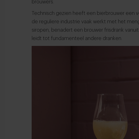
brouwers.
Technisch gezien heeft een bierbrouwer een v
de reguliere industrie vaak werkt met het men
siropen, benadert een brouwer frisdrank vanuit
leidt tot fundamenteel andere dranken.