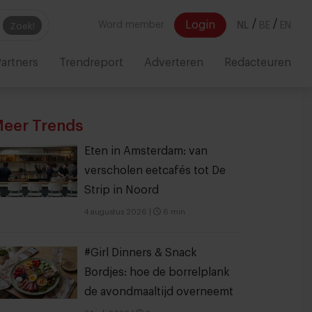
/
/
Login
Word member
NL
BE
EN
Zoek!
artners
Trendreport
Adverteren
Redacteuren
eer Trends
Eten in Amsterdam: van
verscholen eetcafés tot De
Strip in Noord
4 augustus 2026
|
6 min
#Girl Dinners & Snack
Bordjes: hoe de borrelplank
de avondmaaltijd overneemt