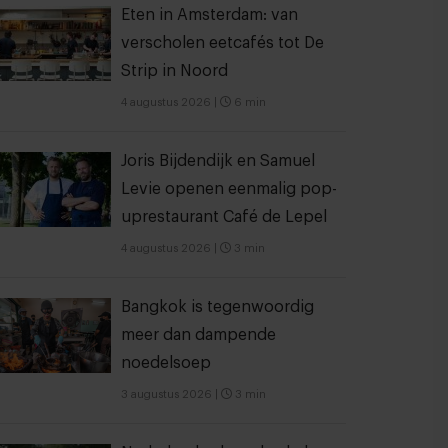
Eten in Amsterdam: van
verscholen eetcafés tot De
Strip in Noord
4 augustus 2026
|
6 min
Joris Bijdendijk en Samuel
Levie openen eenmalig pop-
uprestaurant Café de Lepel
4 augustus 2026
|
3 min
Bangkok is tegenwoordig
meer dan dampende
noedelsoep
3 augustus 2026
|
3 min