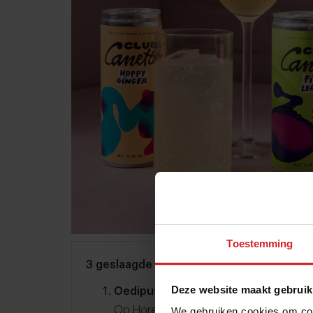
Toestemming
3 geslaagde frisdrankinnovaties van bro
Deze website maakt gebruik
Oedipus | Club Canette
Op Horecava 2026 presenteerde Oedip
We gebruiken cookies om cont