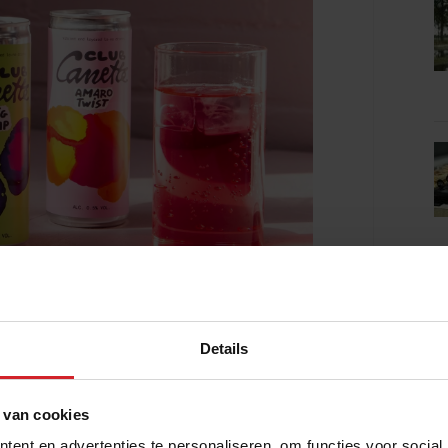
Details
uwers:
 van cookies
us een nieuwe reeks alcoholvrije
ent en advertenties te personaliseren, om functies voor social