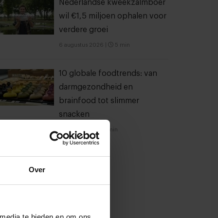
Nederlandse kweekzalmboer
wil €1,5 miljoen ophalen voor
verdere groei
6 augustus 2026
|
5 min
10 globale foodtrends: van
darmgezondheid en
brainfood tot slimmer
snacken
23 juli 2026
|
6 min
Over
 media te bieden en om ons