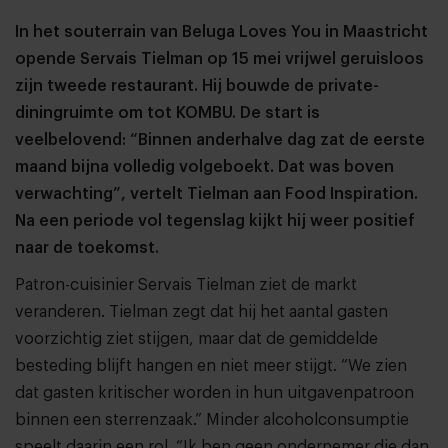
In het souterrain van Beluga Loves You in Maastricht
opende Servais Tielman op 15 mei vrijwel geruisloos
zijn tweede restaurant. Hij bouwde de private-
diningruimte om tot KOMBU. De start is
veelbelovend: “Binnen anderhalve dag zat de eerste
maand bijna volledig volgeboekt. Dat was boven
verwachting”, vertelt Tielman aan Food Inspiration.
Na een periode vol tegenslag kijkt hij weer positief
naar de toekomst.
Patron-cuisinier Servais Tielman ziet de markt
veranderen. Tielman zegt dat hij het aantal gasten
voorzichtig ziet stijgen, maar dat de gemiddelde
besteding blijft hangen en niet meer stijgt. “We zien
dat gasten kritischer worden in hun uitgavenpatroon
binnen een sterrenzaak.” Minder alcoholconsumptie
speelt daarin een rol. “Ik ben geen ondernemer die dan