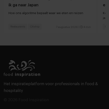
ik ga naar Japan
ee
Hoe ons algoritme bepaalt waar we eten en reizen
Kort
jaar
Restaurants
Citytrip
Res
7 augustus 2026
|
4 min
Het inspiratieplatform voor professionals in food &
hospitality
© 2026 Food Inspiration