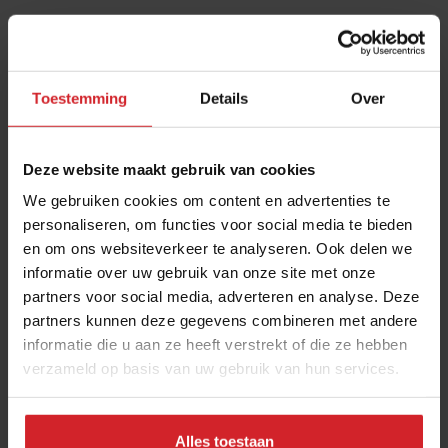
De eenvoud zit niet alleen in de presentatie, maar ook
in de opbouw van de gerechten. “We gaan uit van
ongeveer vier handelingen per bord”, legt hij uit. “Als je
Toestemming
Details
Over
minder doet, is het niet spannend genoeg. Maar meer
moet ook niet, want dan vraagt het te veel van het
team.” Die keuze maakt het concept efficiënter en
Deze website maakt gebruik van cookies
beter uitvoerbaar, zeker met een team dat deels
We gebruiken cookies om content en advertenties te
bestaat uit ambulante medewerkers.
personaliseren, om functies voor social media te bieden
en om ons websiteverkeer te analyseren. Ook delen we
Hogere besteding dan verwacht
informatie over uw gebruik van onze site met onze
partners voor social media, adverteren en analyse. Deze
Opvallend is dat gasten zich anders gedragen dan
partners kunnen deze gegevens combineren met andere
vooraf werd verwacht. “Wij hoopten op een
informatie die u aan ze heeft verstrekt of die ze hebben
gemiddelde besteding van €70 per persoon”, zegt
verzameld op basis van uw gebruik van hun services.
Tielman. “Maar dat valt nu hoger uit.” De reden ligt in
het bestelgedrag. “We dachten dat mensen een
voorgerecht, een hoofdgerecht en misschien een
Alles toestaan