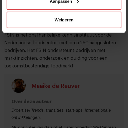
Aanpassen
het FoodService Instituut Nederland (FSIN). Hij volgt
daarmee Inga Blokker op. Bramer vervulde eerder
Weigeren
eindverantwoordelijke rollen en directiefuncties
binnen Reed Elsevier, AgriPers, LTO Bedrijven en PMvP.
FSIN is het onafhankelijke kennisinstituut voor de
Nederlandse foodsector, met circa 250 aangesloten
bedrijven. Het FSIN ondersteunt bedrijven met
marktinzichten, onderzoek en duiding voor een
toekomstbestendige foodmarkt.
Maaike de Reuver
Over deze auteur
Expertise: Trends, transities, start-ups, internationale
ontwikkelingen.
Als oprichter van disruptief cateringbedrijf We Canteen