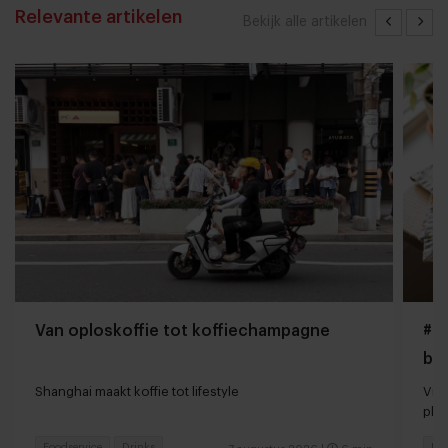
Relevante artikelen
Bekijk alle artikelen
Van oploskoffie tot koffiechampagne
#Gi
bo
Shanghai maakt koffie tot lifestyle
Vir
pla
Foodservice
Drinks
Foo