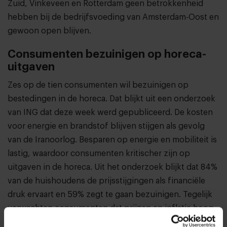
Zuid, Vinkeveen en Rotterdam geen betrokkenheid
hebben bij de bedrijfsvoeding van Amsterdam-Oost en
gewoon open blijven.
Consumenten bezuinigen op horeca-
uitgaven
Zes op de tien consumenten wil bezuinigen op
bestedingen in de horeca. Dat blijkt uit een onderzoek
van ING dat deze week werd gepubliceerd. De kosten
voor energie en brandstof blijven stijgen als gevolg
van de Iranoorlog. Besparen op energie en mobiliteit is
lastig, waardoor consumenten kritischer zijn op
uitgaven in de horeca. Uit het onderzoek blijkt dat 84%
van de huishoudens de prijsstijgingen als financiële
druk ervaart en 59% zegt te gaan bezuinigen. Tegelijk
verwachten consumenten dat prijzen en inflatie hoog
blijven. Daardoor houden ze de hand op de knip.