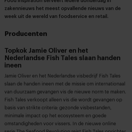
Food Inspiration serveert iedere donderdag in
zakennieuws het meest opvallende nieuws van de
week uit de wereld van foodservice en retail.
Producenten
Topkok Jamie Oliver en het
Nederlandse Fish Tales slaan handen
ineen
Jamie Oliver en het Nederlandse visbedrijf Fish Tales
slaan de handen ineen met de missie om internationaal
van duurzaam gevangen vis de nieuwe norm te maken.
Fish Tales verkoopt alleen vis die wordt gevangen op
basis van strikte criteria: gezonde visbestanden,
minimale impact op het ecosysteem en goede
omstandigheden voor vissers. In de nieuwe online
serie The Seafood Revolution reist Fish Tales oprichter