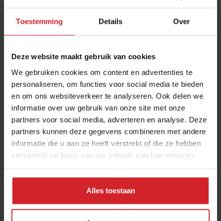
Toestemming
Details
Over
Foodservice
Benzine gemaakt van overschot aan
Deze website maakt gebruik van cookies
rode wijn
We gebruiken cookies om content en advertenties te
Australië heeft te maken met twee problemen: hoge
personaliseren, om functies voor social media te bieden
en om ons websiteverkeer te analyseren. Ook delen we
brandstofprijzen en een overschot aan rode wijn. De
informatie over uw gebruik van onze site met onze
voorzitten van de club van Australische
partners voor social media, adverteren en analyse. Deze
wijnproducenten opperde daarom een oplossing:
partners kunnen deze gegevens combineren met andere
ethanol maken van de wijn. Van het overschot aan ruim
informatie die u aan ze heeft verstrekt of die ze hebben
250 miljoen liter wijn zou zo’n 30 miljoen liter benzine
verzameld op basis van uw gebruik van hun services.
gemaakt kunnen worden.
Patrick Bramer nieuwe algemeen
Alles toestaan
directeur FSIN
Patrick Bramer is sinds 11 mei de algemeen directeur bij