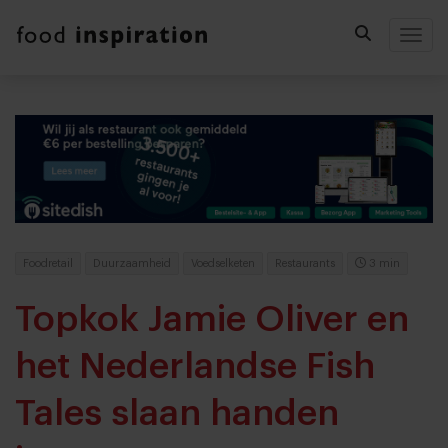
Togg
Foodretail
Duurzaamheid
Voedselketen
Restaurants
3 min
Topkok Jamie Oliver en
het Nederlandse Fish
Tales slaan handen