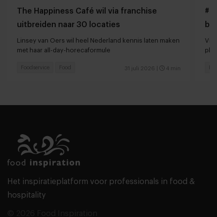
The Happiness Café wil via franchise
#Gi
uitbreiden naar 30 locaties
bo
Linsey van Oers wil heel Nederland kennis laten maken
Vir
met haar all-day-horecaformule
pla
Foodservice
Food
Foo
31 juli 2026
|
4 min
Het inspiratieplatform voor professionals in food &
hospitality
© 2026 Food Inspiration