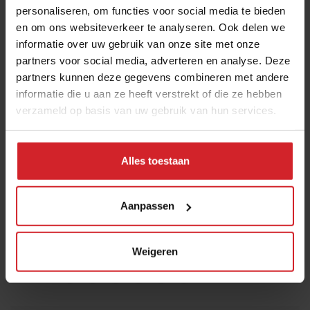
personaliseren, om functies voor social media te bieden
Voor de chef is het belangrijk dat gasten zich verrast
en om ons websiteverkeer te analyseren. Ook delen we
én voldaan voelen. “Niet overvol, maar ook niet met
informatie over uw gebruik van onze site met onze
honger naar huis. Onze gasten variëren van 30 tot 80
partners voor social media, adverteren en analyse. Deze
jaar – ze moeten allemaal genoeg hebben. En met de
partners kunnen deze gegevens combineren met andere
juiste voorbereiding én producten lukt dat ook.”
informatie die u aan ze heeft verstrekt of die ze hebben
verzameld op basis van uw gebruik van hun services.
De keuken van Het Raadhuis is een plek waar smaak,
seizoenen en slimme oplossingen samenkomen. “Een
gratin zelf maken kost tijd – en in deze tijd waarin
Alles toestaan
personeel schaars is, moet je keuzes maken. Als je iets
kunt inkopen dat net zo goed smaakt als zelfgemaakt,
Aanpassen
dan scheelt dat gewoon veel. Zo houden we ruimte
over voor waar het écht om draait: koken met liefde.”
Weigeren
Deel artikel