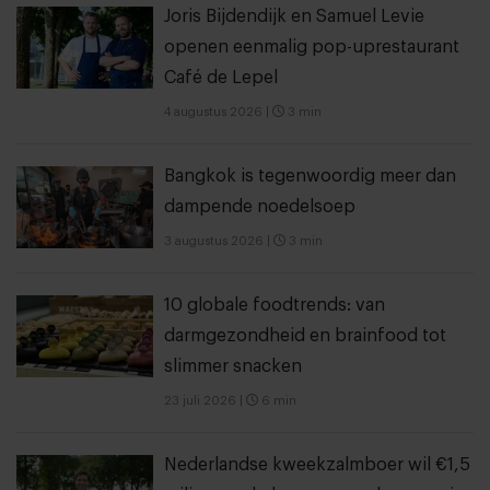
Joris Bijdendijk en Samuel Levie
openen eenmalig pop-uprestaurant
Café de Lepel
4 augustus 2026
|
3 min
Bangkok is tegenwoordig meer dan
dampende noedelsoep
3 augustus 2026
|
3 min
10 globale foodtrends: van
darmgezondheid en brainfood tot
slimmer snacken
23 juli 2026
|
6 min
Nederlandse kweekzalmboer wil €1,5