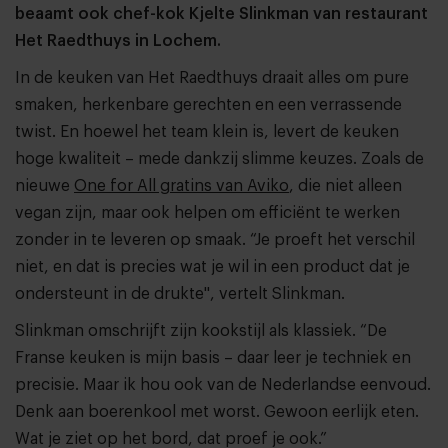
beaamt ook chef-kok Kjelte Slinkman van restaurant
Het Raedthuys in Lochem.
In de keuken van Het Raedthuys draait alles om pure
smaken, herkenbare gerechten en een verrassende
twist. En hoewel het team klein is, levert de keuken
hoge kwaliteit – mede dankzij slimme keuzes. Zoals de
nieuwe
One for All gratins van Aviko
, die niet alleen
vegan zijn, maar ook helpen om efficiënt te werken
zonder in te leveren op smaak. “Je proeft het verschil
niet, en dat is precies wat je wil in een product dat je
ondersteunt in de drukte", vertelt Slinkman.
Slinkman omschrijft zijn kookstijl als klassiek. “De
Franse keuken is mijn basis – daar leer je techniek en
precisie. Maar ik hou ook van de Nederlandse eenvoud.
Denk aan boerenkool met worst. Gewoon eerlijk eten.
Wat je ziet op het bord, dat proef je ook.”