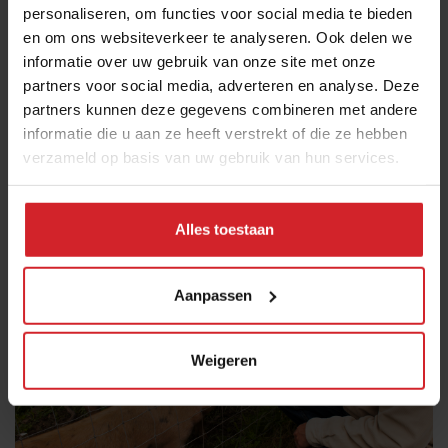
personaliseren, om functies voor social media te bieden
echte kracht van Pie Ranch zit hem in de gemeenschap
en om ons websiteverkeer te analyseren. Ook delen we
die zij om zich heen aan het bouwen zijn. Zij betrekken
informatie over uw gebruik van onze site met onze
mensen in hun missie door middel van onderwijs voor
partners voor social media, adverteren en analyse. Deze
het brede publiek, training voor boeren uit de buurt,
partners kunnen deze gegevens combineren met andere
en regionale partnerschappen. Ze denken groot, maar
informatie die u aan ze heeft verstrekt of die ze hebben
beginnen met de mensen in hun directe omgeving.
verzameld op basis van uw gebruik van hun services.
Uiteindelijk hopen ze de hele wereld een beetje beter
te maken.
Alles toestaan
Aanpassen
Weigeren