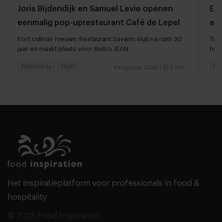
Joris Bijdendijk en Samuel Levie openen
Et
eenmalig pop-uprestaurant Café de Lepel
eet
Kort culinair nieuws: Restaurant Savarin sluit na ruim 30
Tren
jaar en maakt plaats voor Bistro JEAN
haar
Restaurants
Chefs
Res
4 augustus 2026
|
3 min
Het inspiratieplatform voor professionals in food &
hospitality
© 2026 Food Inspiration