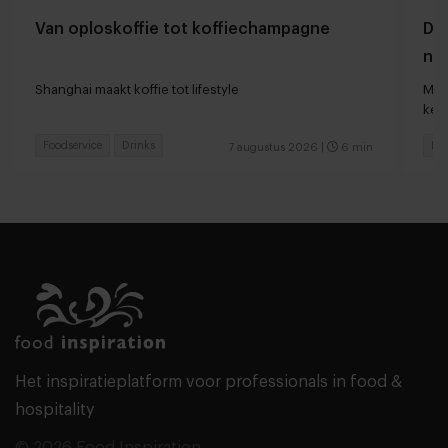
Van oploskoffie tot koffiechampagne
Dyn
naa
loc
Shanghai maakt koffie tot lifestyle
Man
keu
Foodservice
Drinks
Fas
7 augustus 2026
|
6 min
Het inspiratieplatform voor professionals in food &
hospitality
© 2026 Food Inspiration