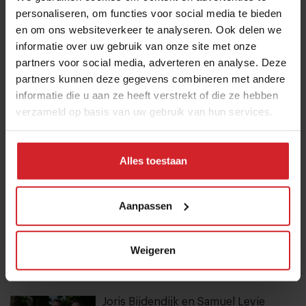
Meld je aan voor de nieuwsbrief
personaliseren, om functies voor social media te bieden
Ja, ik wil graag drie keer per week de nieuwsbrief
en om ons websiteverkeer te analyseren. Ook delen we
informatie over uw gebruik van onze site met onze
ontvangen met de laatste trends, culinaire inspiratie en
partners voor social media, adverteren en analyse. Deze
interviews van Food Inspiration per e-mail.
Klik hier
partners kunnen deze gegevens combineren met andere
voor meer informatie.
informatie die u aan ze heeft verstrekt of die ze hebben
verzameld op basis van uw gebruik van hun services.
Verzend
Alles toestaan
THANKS
Best gelezen artikelen
Aanpassen
Eten in Amsterdam: van verscholen
eetcafés tot De Strip in Noord
Weigeren
4 augustus 2026
|
6 min
Joris Bijdendijk en Samuel Levie