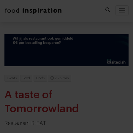
Togg
Events
Food
Chefs
2:25 min
A taste of
Tomorrowland
Restaurant B-EAT