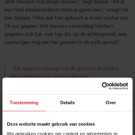
doet mensen nog langer dansen,” zegt Seppe. “Als je
een heel weekend danst moet je goed eten,” voegt Ole
toe. Seppe: “Alles wat hier gebeurt is in een cyclus van
24 uur gegaan. Wat mensen vanmiddag hebben
gegeten in B-Eat, met top dj’s op de achtergrond, was
vanmorgen nog aan het groeien in de volle grond.”
“De manier waarop wij de groente bereiden
doet mensen nog langer dansen.”
Toestemming
Details
Over
Deel artikel
Deze website maakt gebruik van cookies
We gebruiken cookies om content en advertenties te