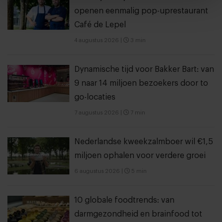
openen eenmalig pop-uprestaurant
Café de Lepel
4 augustus 2026
|
3 min
Dynamische tijd voor Bakker Bart: van
9 naar 14 miljoen bezoekers door to
go-locaties
7 augustus 2026
|
7 min
Nederlandse kweekzalmboer wil €1,5
miljoen ophalen voor verdere groei
6 augustus 2026
|
5 min
10 globale foodtrends: van
darmgezondheid en brainfood tot