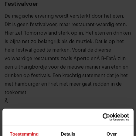
Festivalvoer
De magische ervaring wordt versterkt door het eten.
Dit is geen festivalvoer, maar restaurant-waardig eten.
Hier zet Tomorrowland sterk op in. Het eten en drinken
is bijna net zo belangrijk als de muziek. Dat is op het
hele festival goed te merken. Vooral de diverse
volwaardige restaurants zoals Aperto enÂ
B-Eat
Â zijn
een uithangbordje voor de nieuwe manier van eten en
drinken op festivals. Een krachtig statement dat je het
met hamburger en friet niet meer gaat redden in de
toekomst.
Â
Deel artikel
Toestemming
Details
Over