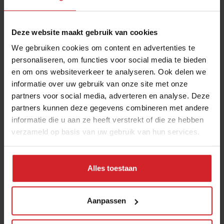
138: Trends aan tafel
Deze website maakt gebruik van cookies
We gebruiken cookies om content en advertenties te
personaliseren, om functies voor social media te bieden
en om ons websiteverkeer te analyseren. Ook delen we
informatie over uw gebruik van onze site met onze
partners voor social media, adverteren en analyse. Deze
partners kunnen deze gegevens combineren met andere
Meld je aan voor de nieuwsbrief
informatie die u aan ze heeft verstrekt of die ze hebben
verzameld op basis van uw gebruik van hun services.
Ja, ik wil graag drie keer per week de nieuwsbrief
ontvangen met de laatste trends, culinaire inspiratie en
interviews van Food Inspiration per e-mail.
Klik hier
Alles toestaan
voor meer informatie.
Aanpassen