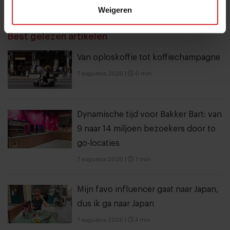
Verzend
Weigeren
THANKS
Best gelezen artikelen
Van oploskoffie tot koffiechampagne
7 augustus 2026
|
6 min
Dynamische tijd voor Bakker Bart: van
9 naar 14 miljoen bezoekers door to
go-locaties
7 augustus 2026
|
7 min
Mijn favo influencer gaat naar Japan,
dus ik ga naar Japan
7 augustus 2026
|
4 min