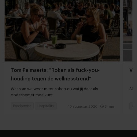
Tom Palmaerts: “Roken als fuck-you-
Va
houding tegen de wellnesstrend”
Waarom we weer meer roken en wat jij daar als
Shan
ondernemer mee kunt
Foodservice
Hospitality
Foo
10 augustus 2026
|
3 min