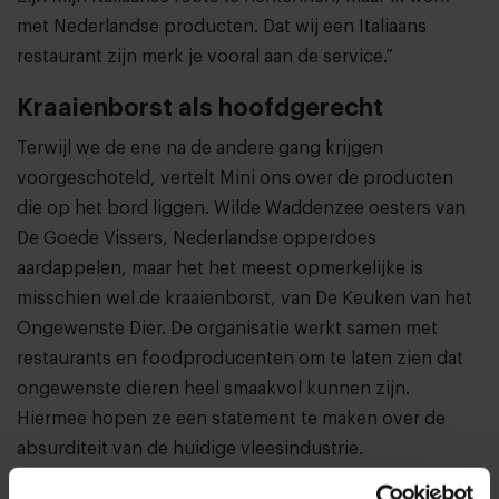
met Nederlandse producten. Dat wij een Italiaans
restaurant zijn merk je vooral aan de service.”
Kraaienborst als hoofdgerecht
Terwijl we de ene na de andere gang krijgen
voorgeschoteld, vertelt Mini ons over de producten
die op het bord liggen. Wilde Waddenzee oesters van
De Goede Vissers, Nederlandse opperdoes
aardappelen, maar het het meest opmerkelijke is
misschien wel de kraaienborst, van De Keuken van het
Ongewenste Dier. De organisatie werkt samen met
restaurants en foodproducenten om te laten zien dat
ongewenste dieren heel smaakvol kunnen zijn.
Hiermee hopen ze een statement te maken over de
absurditeit van de huidige vleesindustrie.
Antonini: “De manier waarop we vlees consumeren is