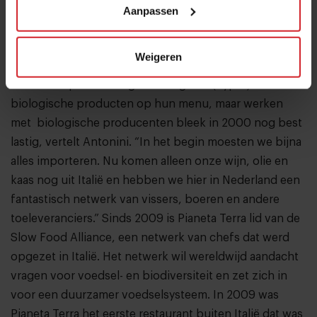
Aanpassen
Foto door: Rinze Vegelien
Weigeren
Slow food
Veel chefs pronken tegewoordig met (hyper)lokale
biologische producten op hun menu, maar werken
met biologische producenten bleek in 2000 nog best
lastig, vertelt Antonini. “In het begin moesten we bijna
alles importeren. Nu komen alleen onze wijn, olie en
kaas nog uit Italië en hebben we hier in Nederland een
fantastisch netwerk van vissers, boeren en andere
toeleveranciers.” Sinds 2009 is Pianeta Terra lid van de
Slow Food Alliance, een netwerk van chefs dat werd
opgezet in Italië. Het netwerk wil wereldwijd aandacht
vragen voor voedsel- en biodiversiteit en zet zich in
voor een duurzamer voedselsysteem. In 2009 was
Pianeta Terra het eerste restaurant buiten Italië dat was