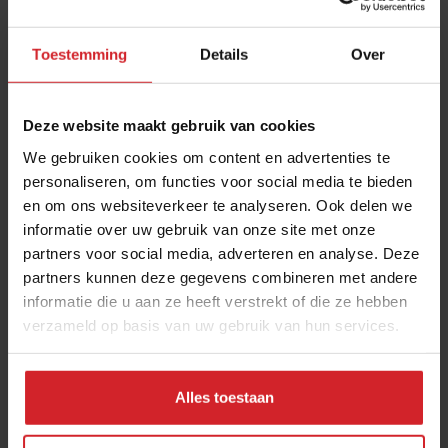
niet houdbaar voor de toekomst. Met ons
kraaiengerecht wil ik gasten laten zien dat ook
Toestemming
Details
Over
onconventioneel vlees heel smaakvol kan zijn en dat
we onze visie op vlees moeten veranderen.” De kraai is
Deze website maakt gebruik van cookies
inderdaad erg smaakvol en is te vergelijken met de
smaak van wilde duif of eend.
We gebruiken cookies om content en advertenties te
personaliseren, om functies voor social media te bieden
en om ons websiteverkeer te analyseren. Ook delen we
informatie over uw gebruik van onze site met onze
partners voor social media, adverteren en analyse. Deze
partners kunnen deze gegevens combineren met andere
informatie die u aan ze heeft verstrekt of die ze hebben
verzameld op basis van uw gebruik van hun services.
Alles toestaan