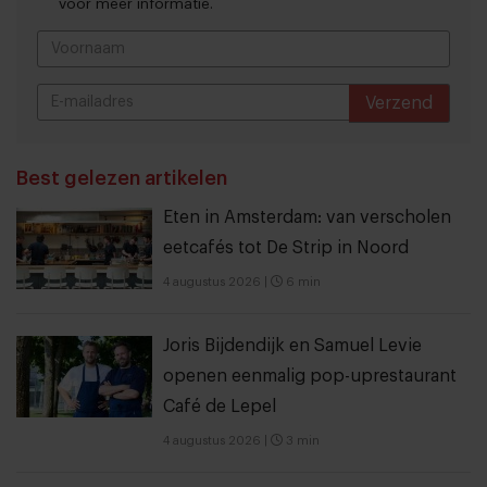
voor meer informatie.
Verzend
THANKS
Best gelezen artikelen
Eten in Amsterdam: van verscholen
eetcafés tot De Strip in Noord
4 augustus 2026
|
6 min
Joris Bijdendijk en Samuel Levie
openen eenmalig pop-uprestaurant
Café de Lepel
4 augustus 2026
|
3 min