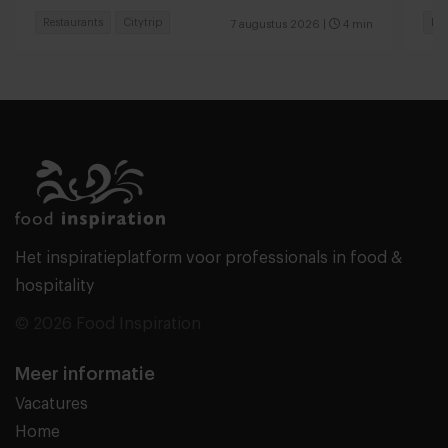
Restaurants
Citytrip
Res
7 augustus 2026
|
4 min
Het inspiratieplatform voor professionals in food &
hospitality
© 2026 Food Inspiration
Meer informatie
Vacatures
Home