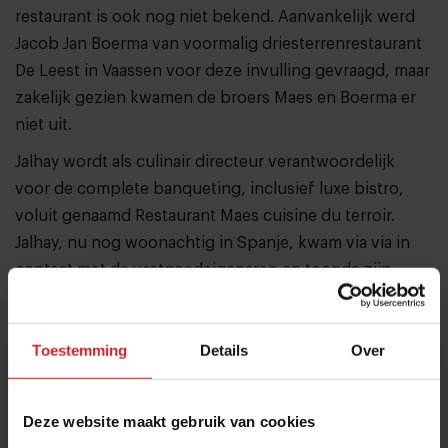
restaurant is ook nog niet bekend. Aanvankelijk werd
Jacob Jan Boerma van voormalig driesterrenrestaurant
De Leest in Vaassen voor deze invulling gevraagd, maar
zakelijk gezien kwamen de broers Maes en Boerma er
niet uit.
Jalhay wordt als culinair directeur verantwoordelijk
voor de complete banqueting, inclusief luxe bistro,
voluit genaamd Restaurant Maes cuisine du terroir.
Jalhay, nu nog woonachtig in Spanje, kwam via via in
contact met de vastgoedeigenaren en toonde zijn
interesse in de functie. “Ik was voorzichtig al aan het
overwegen om terug naar Nederland te komen, maar
Toestemming
Details
Over
dit project gaf de doorslag.”
Deze website maakt gebruik van cookies