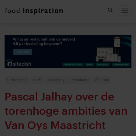
Togg
Gastronomie
Chefs
Hospitality
Restaurants
6 min
Pascal Jalhay over de
torenhoge ambities van
Van Oys Maastricht