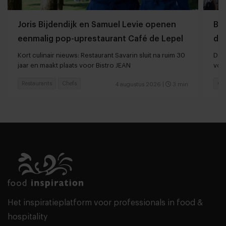
Joris Bijdendijk en Samuel Levie openen
Ba
eenmalig pop-uprestaurant Café de Lepel
da
Kort culinair nieuws: Restaurant Savarin sluit na ruim 30
De T
jaar en maakt plaats voor Bistro JEAN
vol
Restaurants
Chefs
Ga
4 augustus 2026
|
3 min
Het inspiratieplatform voor professionals in food &
hospitality