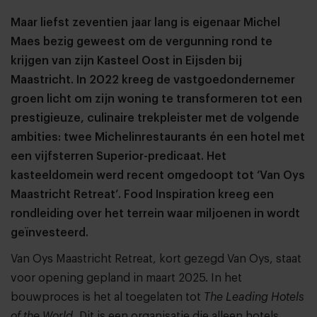
Maar liefst zeventien jaar lang is eigenaar Michel
Maes bezig geweest om de vergunning rond te
krijgen van zijn Kasteel Oost in Eijsden bij
Maastricht. In 2022 kreeg de vastgoedondernemer
groen licht om zijn woning te transformeren tot een
prestigieuze, culinaire trekpleister met de volgende
ambities: twee Michelinrestaurants én een hotel met
een vijfsterren Superior-predicaat. Het
kasteeldomein werd recent omgedoopt tot ‘Van Oys
Maastricht Retreat’. Food Inspiration kreeg een
rondleiding over het terrein waar miljoenen in wordt
geïnvesteerd.
Van Oys Maastricht Retreat, kort gezegd Van Oys, staat
voor opening gepland in maart 2025. In het
bouwproces is het al toegelaten tot
The Leading Hotels
of the World.
Dit is een organisatie die alleen hotels