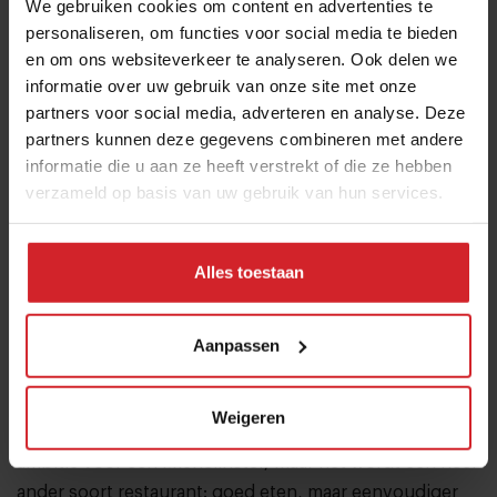
We gebruiken cookies om content en advertenties te
personaliseren, om functies voor social media te bieden
en om ons websiteverkeer te analyseren. Ook delen we
informatie over uw gebruik van onze site met onze
partners voor social media, adverteren en analyse. Deze
partners kunnen deze gegevens combineren met andere
informatie die u aan ze heeft verstrekt of die ze hebben
verzameld op basis van uw gebruik van hun services.
Alles toestaan
Maes volgens het Cittaslow principe
“Restaurant Maes, met zo’n 45 zitplaatsen, mag qua
Aanpassen
concept niet bijten met het restaurant In de Remise”,
vervolgt Jalhay. “Restaurant Maes heeft net als het
Weigeren
restaurant in de voormalige kasteelboerderij, de
ambitie voor een Michelinster, maar het wordt een heel
ander soort restaurant: goed eten, maar eenvoudiger