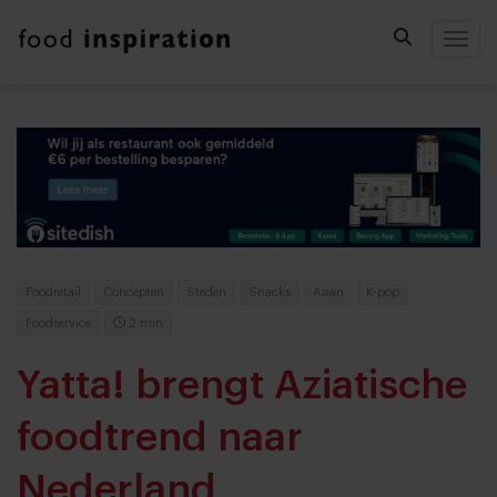
Togg
Foodretail
Concepten
Steden
Snacks
Asian
K-pop
Foodservice
2 min
Yatta! brengt Aziatische
foodtrend naar
Nederland