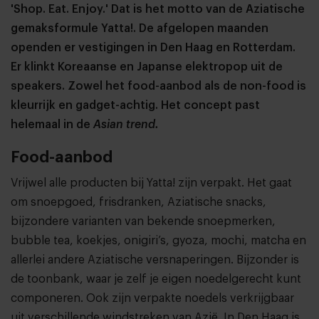
'Shop. Eat. Enjoy.' Dat is het motto van de Aziatische
gemaksformule Yatta!. De afgelopen maanden
openden er vestigingen in Den Haag en Rotterdam.
Er klinkt Koreaanse en Japanse elektropop uit de
speakers. Zowel het food-aanbod als de non-food is
kleurrijk en gadget-achtig. Het concept past
helemaal in de
Asian trend.
Food-aanbod
Vrijwel alle producten bij Yatta! zijn verpakt. Het gaat
om snoepgoed, frisdranken, Aziatische snacks,
bijzondere varianten van bekende snoepmerken,
bubble tea, koekjes, onigiri’s, gyoza, mochi, matcha en
allerlei andere Aziatische versnaperingen. Bijzonder is
de toonbank, waar je zelf je eigen noedelgerecht kunt
componeren. Ook zijn verpakte noedels verkrijgbaar
uit verschillende windstreken van Azië. In Den Haag is