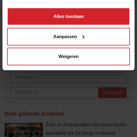
Deel artikel
Alles toestaan
Meld je aan voor de nieuwsbrief
Aanpassen
Ja, ik wil graag drie keer per week de nieuwsbrief
ontvangen met de laatste trends, culinaire inspiratie en
Weigeren
interviews van Food Inspiration per e-mail.
Klik hier
voor meer informatie.
Verzend
THANKS
Best gelezen artikelen
Eten in Amsterdam: van verscholen
eetcafés tot De Strip in Noord