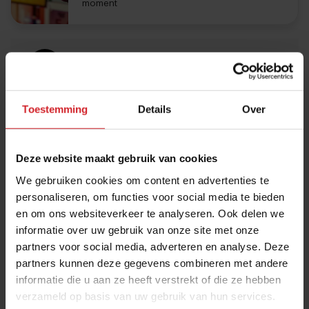
moment
Ubel Zuiderveld
Over deze auteur
Toestemming
Details
Over
Expertise: Systeemgastronomie, fastservice,
bedrijfseconomische trends.
Deze website maakt gebruik van cookies
Schrijft al sinds 1991 over conceptuele en
We gebruiken cookies om content en advertenties te
bedrijfseconomische ontwikkelingen in
personaliseren, om functies voor social media te bieden
systeemgastronomie, foodservice en foodretail. Hij
en om ons websiteverkeer te analyseren. Ook delen we
publiceerde onder andere de boeken
McSucces
en
Febo
informatie over uw gebruik van onze site met onze
een fenomeen.
partners voor social media, adverteren en analyse. Deze
partners kunnen deze gegevens combineren met andere
informatie die u aan ze heeft verstrekt of die ze hebben
verzameld op basis van uw gebruik van hun services.