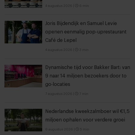
4 augustus 2026
|
6 min
Joris Bijdendijk en Samuel Levie
openen eenmalig pop-uprestaurant
Café de Lepel
4 augustus 2026
|
3 min
Dynamische tijd voor Bakker Bart: van
9 naar 14 miljoen bezoekers door to
go-locaties
7 augustus 2026
|
7 min
Nederlandse kweekzalmboer wil €1,5
miljoen ophalen voor verdere groei
6 augustus 2026
|
5 min