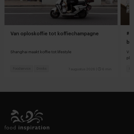
Van oploskoffie tot koffiechampagne
#Gi
bo
Shanghai maakt koffie tot lifestyle
Vir
pla
Foodservice
Drinks
Foo
7 augustus 2026
|
6 min