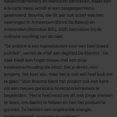
medeondernemers en mentoren betrokken. Naast een
à-la-carte menu wordt er een zesgangenmenu
geserveerd. Boerma, die dit jaar ook actief was met
openingen in Antwerpen (Bistro De Balans) en
Amsterdam (Bistrobar Blik), blijft betrokken bij de
culinaire invulling van de zaak.
“De ambitie is een toprestaurant voor een heel breed
publiek”, vertelt de chef aan dagblad De Stentor. “De
zaak biedt een hoger niveau met een prijs-
kwaliteitverhouding die klopt. Dat je denkt: nou
jongens, het kost iets, maar het is ook wel heel leuk om
te gaan.” Voor Boerma biedt het project ook een kans
om een nieuwe generatie horecaondernemers te
begeleiden. “Het is heel mooi om dit met jonge mensen
te doen, om daarbij te helpen en hen het podium te
gunnen. Ze hebben een ongekende energie,
kwaliteitsbesef, motivatie en realisme.”