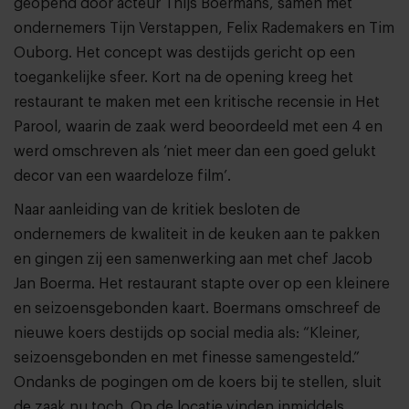
geopend door acteur Thijs Boermans, samen met
ondernemers Tijn Verstappen, Felix Rademakers en Tim
Ouborg. Het concept was destijds gericht op een
toegankelijke sfeer. Kort na de opening kreeg het
restaurant te maken met een kritische recensie in Het
Parool, waarin de zaak werd beoordeeld met een 4 en
werd omschreven als ‘niet meer dan een goed gelukt
decor van een waardeloze film’.
Naar aanleiding van de kritiek besloten de
ondernemers de kwaliteit in de keuken aan te pakken
en gingen zij een samenwerking aan met chef Jacob
Jan Boerma. Het restaurant stapte over op een kleinere
en seizoensgebonden kaart. Boermans omschreef de
nieuwe koers destijds op social media als: “Kleiner,
seizoensgebonden en met finesse samengesteld.”
Ondanks de pogingen om de koers bij te stellen, sluit
de zaak nu toch. Op de locatie vinden inmiddels