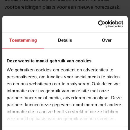
voorbereidingen plaats voor een nieuwe horecazaak.
Nacht- en ochtendprogrammering bij
benefietmarathon 24H Chefs 2026
De
zesde editie van 24H Chefs wordt op 6 en 7 juni
Toestemming
Details
Over
georganiseerd in Ciel Bleu**, gelegen op de 23e
verdieping van Hotel Okura in Amsterdam. Het
Deze website maakt gebruik van cookies
benefietevenement heeft dit jaar een aangepast ritme
We gebruiken cookies om content en advertenties te
met een nieuwe nacht- en ochtendprogrammering.
Wat
personaliseren, om functies voor social media te bieden
ooit begon als een spontaan initiatief van chef Tjitze
en om ons websiteverkeer te analyseren. Ook delen we
van der Dam, is uitgegroeid tot een invloedrijk project
informatie over uw gebruik van onze site met onze
binnen de Nederlandse gastronomie. Tijdens de
partners voor social media, adverteren en analyse. Deze
marathon koken Nederlandse topchefs 24 uur lang
partners kunnen deze gegevens combineren met andere
non-stop om geld in te zamelen voor het goede doel.
informatie die u aan ze heeft verstrekt of die ze hebben
verzameld op basis van uw gebruik van hun services.
De nachtelijke 'Kitchen Party' duurt dit jaar van 01.00
tot 04.30 uur en biedt voor € 275 een zevengangen