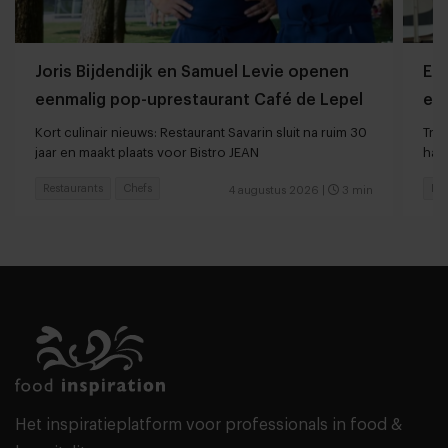
Joris Bijdendijk en Samuel Levie openen
Et
eenmalig pop-uprestaurant Café de Lepel
eet
Kort culinair nieuws: Restaurant Savarin sluit na ruim 30
Tren
jaar en maakt plaats voor Bistro JEAN
haar
Restaurants
Chefs
Res
4 augustus 2026
|
3 min
Het inspiratieplatform voor professionals in food &