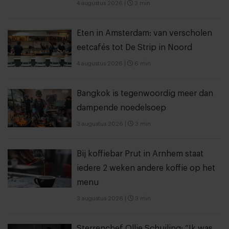
4 augustus 2026
|
3 min
Eten in Amsterdam: van verscholen
eetcafés tot De Strip in Noord
4 augustus 2026
|
6 min
Bangkok is tegenwoordig meer dan
dampende noedelsoep
3 augustus 2026
|
3 min
Bij koffiebar Prut in Arnhem staat
iedere 2 weken andere koffie op het
menu
3 augustus 2026
|
3 min
Sterrenchef Ollie Schuiling: “Ik was