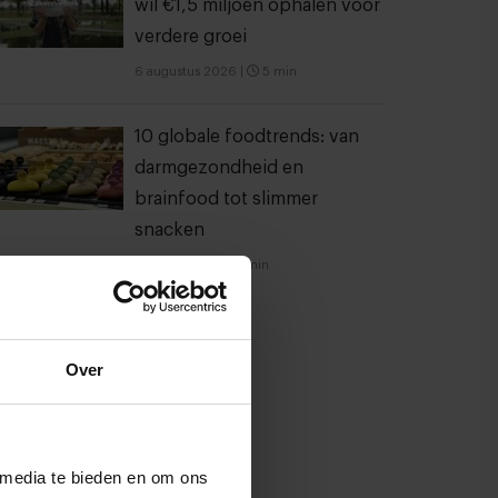
wil €1,5 miljoen ophalen voor
verdere groei
6 augustus 2026
|
5 min
10 globale foodtrends: van
darmgezondheid en
brainfood tot slimmer
snacken
23 juli 2026
|
6 min
Over
 media te bieden en om ons