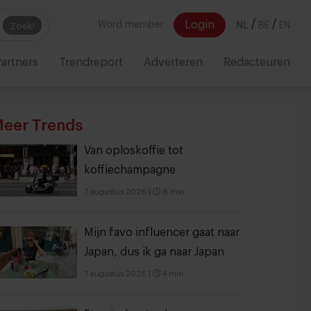
/
/
Login
Word member
NL
BE
EN
Zoek!
artners
Trendreport
Adverteren
Redacteuren
eer Trends
Van oploskoffie tot
koffiechampagne
7 augustus 2026
|
6 min
Mijn favo influencer gaat naar
Japan, dus ik ga naar Japan
7 augustus 2026
|
4 min