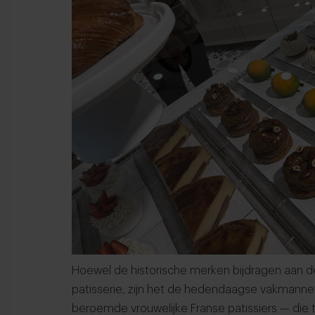
Hoewel de historische merken bijdragen aan de 
patisserie, zijn het de hedendaagse vakmannen
beroemde vrouwelijke Franse patissiers — die 