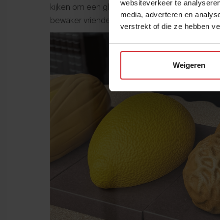
websiteverkeer te analyseren
kijken om een glimp op te vangen van de reusa
media, adverteren en analys
bewaker vriendelijk verzocht door te lopen.
verstrekt of die ze hebben v
Weigeren