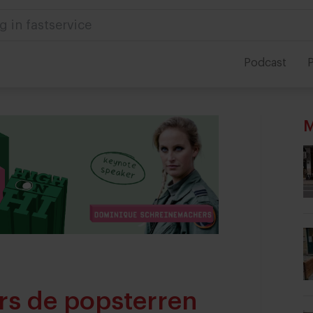
 in foodservice
Podcast
P
M
iers de popsterren