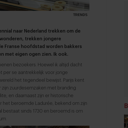
TRENDS
ennial naar Nederland trekken om de
ewonderen, trekken jongere
n de Franse hoofdstad worden bakkers
n met eigen ogen zien. Ik ook.
iljoenen bezoekers. Hoewel ik altijd dacht
t per se aantrekkelijk voor jonge
ewereld het tegendeel bewijst. Parijs kent
; er zijn zuurdesemzaken met branding
te, en daarnaast zijn er historische
 er het beroemde Ladurée, bekend om zijn
B
 al bestaat sinds 1730 en beroemd is om
rum.