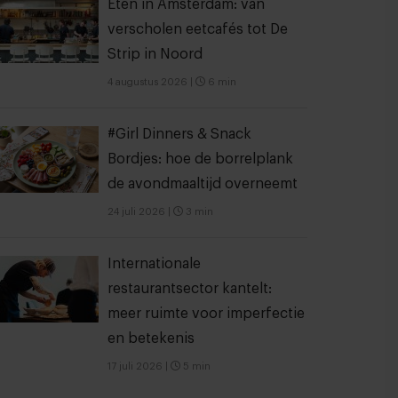
Eten in Amsterdam: van
verscholen eetcafés tot De
Strip in Noord
4 augustus 2026
|
6 min
#Girl Dinners & Snack
Bordjes: hoe de borrelplank
de avondmaaltijd overneemt
24 juli 2026
|
3 min
Internationale
restaurantsector kantelt:
meer ruimte voor imperfectie
en betekenis
17 juli 2026
|
5 min