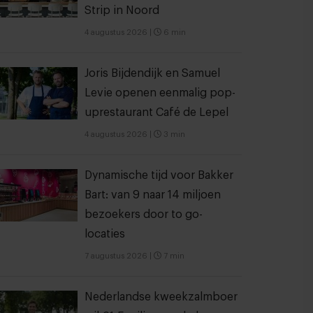
Strip in Noord
4 augustus 2026
|
6 min
Joris Bijdendijk en Samuel
Levie openen eenmalig pop-
uprestaurant Café de Lepel
4 augustus 2026
|
3 min
Dynamische tijd voor Bakker
Bart: van 9 naar 14 miljoen
bezoekers door to go-
locaties
7 augustus 2026
|
7 min
Nederlandse kweekzalmboer