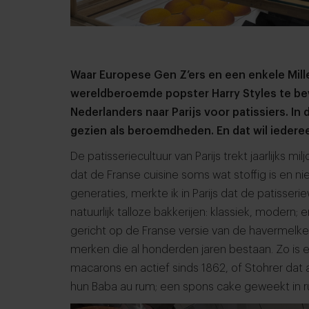
Waar Europese Gen Z’ers en een enkele Mill
wereldberoemde popster Harry Styles te b
Nederlanders naar Parijs voor patissiers. I
gezien als beroemdheden. En dat wil iederee
De patisseriecultuur van Parijs trekt jaarlijks m
dat de Franse cuisine soms wat stoffig is en nie
generaties, merkte ik in Parijs dat de patisseri
natuurlijk talloze bakkerijen: klassiek, modern
gericht op de Franse versie van de havermelkeli
merken die al honderden jaren bestaan. Zo is
macarons en actief sinds 1862, of Stohrer dat
hun Baba au rum; een spons cake geweekt in 