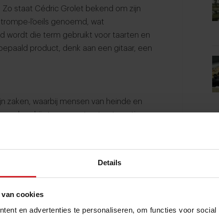
Zo staat Cédric Grolet bekend om zijn
l trompe-l’oeils genoemd, wat
ld wordt die term gebruikt voor taarten en
bepaald product, denk aan een gitaar, een
zijn zaken, waarbij mensen van heinde en
 — hoe hij stap voor stap taartcreaties
oten. Een video van een trompe-l’oeil in de
en mensen. Grolet heeft op Instagram 13,7
Details
loop, staan er giechelende tieners smachtend
 van cookies
fluwelen hekken. Achter hen staan
ent en advertenties te personaliseren, om functies voor social
n wanneer ik slechts even naar binnen wil