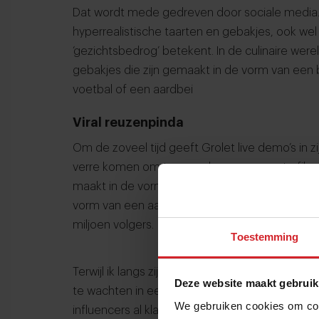
Dat wordt mede gedreven door sociale media. 
hyperrealistische taarten en gebakjes, ook we
‘gezichtsbedrog’ betekent. In de culinaire were
gebakjes die zijn gemaakt in de vorm van een 
voetbal of een aardbei
Viral reuzenpinda
Om de zoveel tijd geeft Grolet live demo’s in 
verre komen om te aanschouwen — en te filmen
maakt in de vorm van allerlei soorten fruit en n
vorm van een aardbei bereikte zo’n 40,5 miljo
miljoen volgers.
Toestemming
Terwijl ik langs zijn winkel achter het Louvre 
Deze website maakt gebruik
te wachten in een rij die wordt geordend met 
We gebruiken cookies om cont
influencers al klaar met camera’s in de hand. E