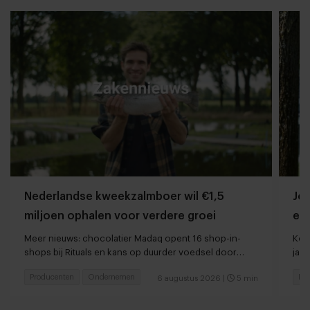
Nederlandse kweekzalmboer wil €1,5
Jor
miljoen ophalen voor verdere groei
ee
Meer nieuws: chocolatier Madaq opent 16 shop-in-
Kort
shops bij Rituals en kans op duurder voedsel door
jaar
droogte en hitte
Producenten
Ondernemen
Res
6 augustus 2026
|
5 min