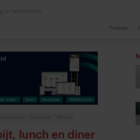
g in fastservice
Podcast
P
M
ating occasions
Gastronomie
4 min
ijt, lunch en diner