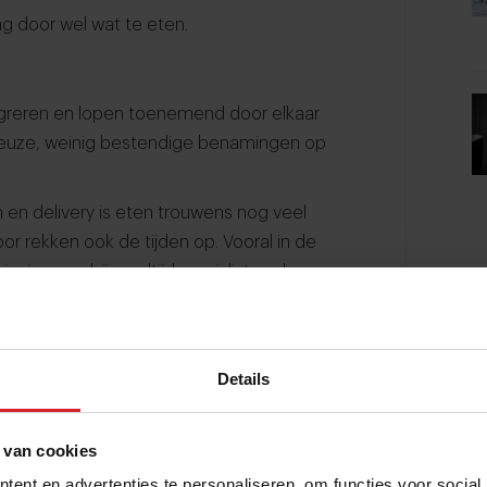
ag door wel wat te eten.
greren en lopen toenemend door elkaar
rieuze, weinig bestendige benamingen op
n delivery is eten trouwens nog veel
r rekken ook de tijden op. Vooral in de
ovincie gaan bij maaltijdspecialisten de
eden als Amsterdam komt voor 18.00 uur bij
n.
Details
 van cookies
cifieke eetmomenten hebben we eigenlijk
ent en advertenties te personaliseren, om functies voor social