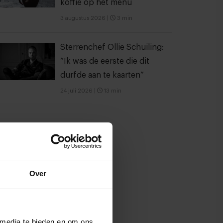
koffie op het menu
3 augustus 2026
|
3 min
Sterrenchef Ollie Schuiling:
“Ik was de eerste die dit
durfde aan te kaarten”
24 juli 2026
|
13 min
Over
 media te bieden en om ons