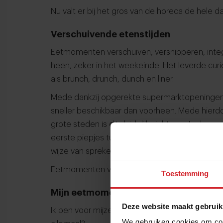
Nu valt er bij het gros van de horeca de hele d
Verschuivende etenstijden
Eetmomenten verschuiven, versnipperen, inte
heen, zeker in het weekeinde. Het leverde cu
als brunch, drunch, dunch en liner.
Mede dankzij opgerekte supermarktopeningen e
sneller beschikbaar dan voorheen. Mede hierdoo
grote steden is dit duidelijk zichtbaar. In de pr
eerste piepjes tussen 17.00 en 17.30 uur. In st
wijze van spreken géén bezorgbestelling binne
Eetmomenten veranderen.
Toestemming
Mijn eetmomenten
Deze website maakt gebruik
Ik ben voor mijzelf eens nagegaan: welke spe
We gebruiken cookies om cont