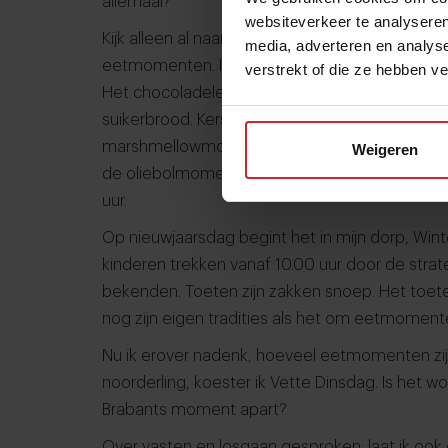
allemaal?
websiteverkeer te analyseren
Kijk alleen al naar de maand december, de ma
media, adverteren en analys
eetmomenten. Ik noem er een paar: het sch
verstrekt of die ze hebben v
Het chocoladelettermoment. Banketlettermome
suikerbrood. Kerstdiner. Suikergoedmomenten
marshmellowmoment boven open vuur. De winte
Weigeren
de oliebolmomenten op straat, thuis en op 
uur.
Op nieuwjaarsdag begint het in mijn dorp, Wi
kinderen trekken vanaf 10.00 uur door de strat
bekenden. Toeten zijn zakken snoep. Het toet
nog zijn eigen tradities als het om eetmoment
Nu ik erover nadenk, hoeveel eetmomenten zijn
noorderling, koester ik Vette Dinsdag. Is he
Brabants moment apart?
Over vasten en losgaan gesproken: laat ik ook de