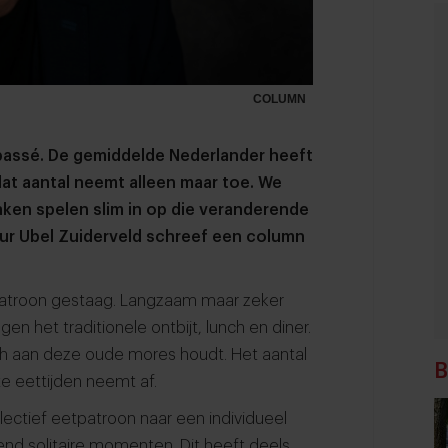
COLUMN
n passé. De gemiddelde Nederlander heeft
t aantal neemt alleen maar toe. We
aken spelen slim in op die veranderende
eur Ubel Zuiderveld schreef een column
patroon gestaag. Langzaam maar zeker
n het traditionele ontbijt, lunch en diner.
ch aan deze oude mores houdt. Het aantal
B
e eettijden neemt af.
lectief eetpatroon naar een individueel
d solitaire momenten. Dit heeft deels