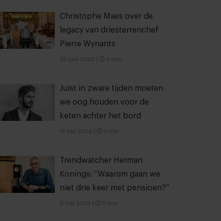
Christophe Maes over de
legacy van driesterrenchef
Pierre Wynants
20 juni 2026
|
6 min
Juist in zware tijden moeten
we oog houden voor de
keten achter het bord
18 mei 2026
|
3 min
Trendwatcher Herman
Konings: “Waarom gaan we
niet drie keer met pensioen?”
6 mei 2026
|
5 min