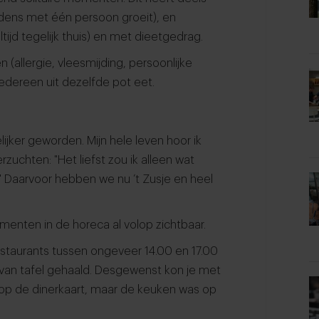
dens met één persoon groeit), en
tijd tegelijk thuis) en met dieetgedrag.
en (allergie, vleesmijding, persoonlijke
iedereen uit dezelfde pot eet.
ijker geworden. Mijn hele leven hoor ik
zuchten: "Het liefst zou ik alleen wat
." Daarvoor hebben we nu ’t Zusje en heel
omenten in de horeca al volop zichtbaar.
 restaurants tussen ongeveer 14.00 en 17.00
 van tafel gehaald. Desgewenst kon je met
p de dinerkaart, maar de keuken was op