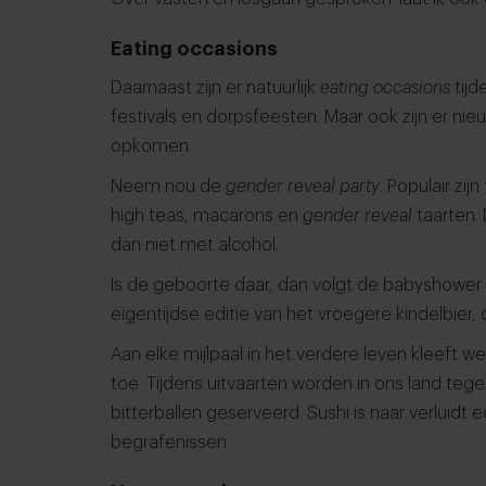
Eating occasions
Daarnaast zijn er natuurlijk
eating occasions
tijd
festivals en dorpsfeesten. Maar ook zijn er n
opkomen.
Neem nou de
gender reveal party
. Populair zi
high teas, macarons en
gender reveal
taarten. 
dan niet met alcohol.
Is de geboorte daar, dan volgt de babyshowe
eigentijdse editie van het vroegere kindelbier,
Aan elke mijlpaal in het verdere leven kleeft 
toe. Tijdens uitvaarten worden in ons land t
bitterballen geserveerd. Sushi is naar verluid
begrafenissen.