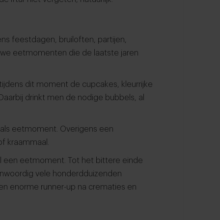
ens feestdagen, bruiloften, partijen,
ieuwe eetmomenten die de laatste jaren
jn tijdens dit moment de cupcakes, kleurrijke
Daarbij drinkt men de nodige bubbels, al
r als eetmoment. Overigens een
 of kraammaal.
wel een eetmoment. Tot het bittere einde
egenwoordig vele honderdduizenden
t een enorme runner-up na crematies en