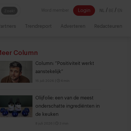
/
/
Login
Word member
NL
BE
EN
Zoek!
artners
Trendreport
Adverteren
Redacteuren
eer Column
Column: “Positiviteit werkt
aanstekelijk”
16 juli 2026
|
4 min
Olijfolie: een van de meest
onderschatte ingrediënten in
de keuken
8 juli 2026
|
3 min