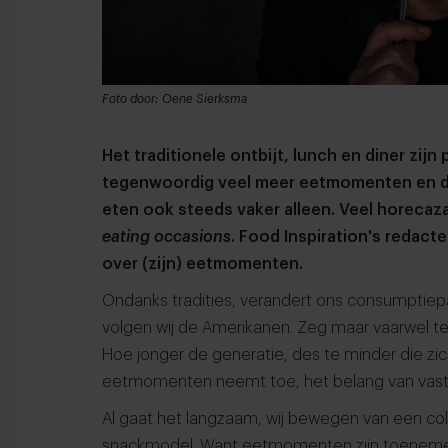
Foto door: Oene Sierksma
Het traditionele ontbijt, lunch en diner zij
tegenwoordig veel meer eetmomenten en da
eten ook steeds vaker alleen. Veel horecaz
eating occasions
. Food Inspiration's redact
over (zijn) eetmomenten.
Ondanks tradities, verandert ons consumptie
volgen wij de Amerikanen. Zeg maar vaarwel tege
Hoe jonger de generatie, des te minder die zi
eetmomenten neemt toe, het belang van vast
Al gaat het langzaam, wij bewegen van een col
snackmodel. Want eetmomenten zijn toenemen