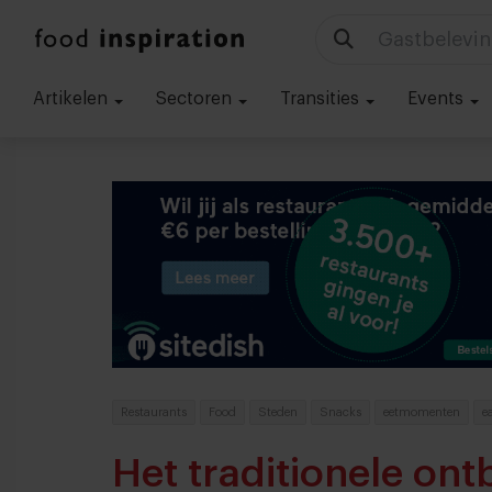
Gastbelevin
Artikelen
Sectoren
Transities
Events
Restaurants
Food
Steden
Snacks
eetmomenten
e
Het traditionele ontb