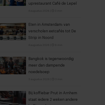
uprestaurant Café de Lepel
4 augustus 2026
|
3 min
Eten in Amsterdam: van
verscholen eetcafés tot De
Strip in Noord
4 augustus 2026
|
6 min
Bangkok is tegenwoordig
meer dan dampende
noedelsoep
3 augustus 2026
|
3 min
Bij koffiebar Prut in Arnhem
staat iedere 2 weken andere