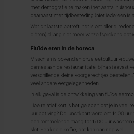
met demografie te maken (het aantal huishou
daarnaast met tijdbesteding (niet iedereen is al
Wat dit laatste betreft: het is om allerlei reden
diëten) al lang niet meer vanzelfsprekend dat 
Fluïde eten in de horeca
Misschien is bovendien onze eetcultuur vrouwel
dames aan de restauranttafel bijna steevast ver
verschillende kleine voorgerechtjes bestellen..
veel andere eetgelegenheden.
In elk geval is de ontwikkeling van fluïde eetm
Hoe relatief kort is het geleden dat je in veel
uur bot ving? De lunchkaart werd om 14.00 uur
een rommelende maag tot 17.00 uur wachten o
slot. Een kopje koffie, dat kon dan nog wel.