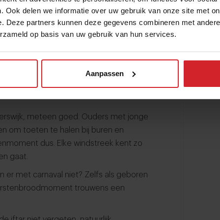
. Ook delen we informatie over uw gebruik van onze site met on
and met veruit de meeste niet-alledaagse
e. Deze partners kunnen deze gegevens combineren met andere i
oenzetmoment. Het strooigoedmoment.
erzameld op basis van uw gebruik van hun services.
nten. Kerstbrunch met kerststol en
 rond de kerstboom. Een
rbarbecue. En zeker niet te vergeten:
Aanpassen
het werk. Het champagnemoment om 00.00
nterswijk, meteen goed. Ouders met jonge
en om toeten te halen bij buren en
enmoment dus. Elke windstreek kent zo
en gaat.
 er met carnaval niet? Zelfs als geboren
t worstenbroodmoment trouwens een
 iftar niet vergeten, natuurlijk.