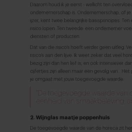
Daarom houd ik je eerst - wellicht ten overvlo
ondernemerschap is. Ondernemerschap, of je nu
ijzer, kent twee belangrijke basisprincipes. Ten
risico lopen. Ten tweede: een ondernemer voe
diensten of producten.
Dat van die risico’s hoeft verder geen uitleg. 
risico’s aan den lijve. Ik weet zeker dat veel
bezig zijn dan hen lief is, en ook intensiever d
cijfertjes zijn alleen maar een gevolg van... He
je omgaat met jouw toegevoegde waarde.
"De toegevoegde waarde van de
eenheid van smaakbeleving, a
2. Wijnglas maatje poppenhuis
De toegevoegde waarde van de horeca zit hem 