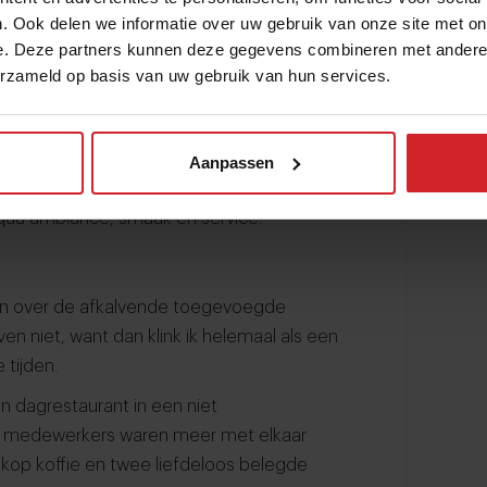
 een buffet met warmhoudplaten en
. Ook delen we informatie over uw gebruik van onze site met on
oodje uit de koelvitrine bij een tankstation
e. Deze partners kunnen deze gegevens combineren met andere i
 disposable bakje voor de garnituur en saus.
erzameld op basis van uw gebruik van hun services.
broodbolletjes waren papperig door
horeca is bedoeld? Ben je op een
Aanpassen
aar in een echt restaurant tegen
ua ambiance, smaak én service.
gen over de afkalvende toegevoegde
en niet, want dan klink ik helemaal als een
 tijden.
n dagrestaurant in een niet
 De medewerkers waren meer met elkaar
 kop koffie en twee liefdeloos belegde