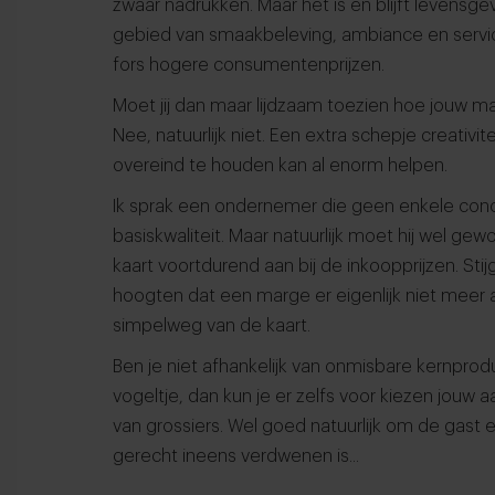
zwaar nadrukken. Maar het is en blijft levens
gebied van smaakbeleving, ambiance en servic
fors hogere consumentenprijzen.
Moet jij dan maar lijdzaam toezien hoe jouw 
Nee, natuurlijk niet. Een extra schepje creati
overeind te houden kan al enorm helpen.
Ik sprak een ondernemer die geen enkele conc
basiskwaliteit. Maar natuurlijk moet hij wel gew
kaart voortdurend aan bij de inkoopprijzen. Stij
hoogten dat een marge er eigenlijk niet meer 
simpelweg van de kaart.
Ben je niet afhankelijk van onmisbare kernprod
vogeltje, dan kun je er zelfs voor kiezen jou
van grossiers. Wel goed natuurlijk om de gast 
gerecht ineens verdwenen is...