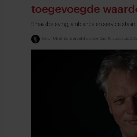
toegevoegde waard
Smaakbeleving, ambiance en service staan
Door
Ubel Zuiderveld
op zondag 18 augustus 20