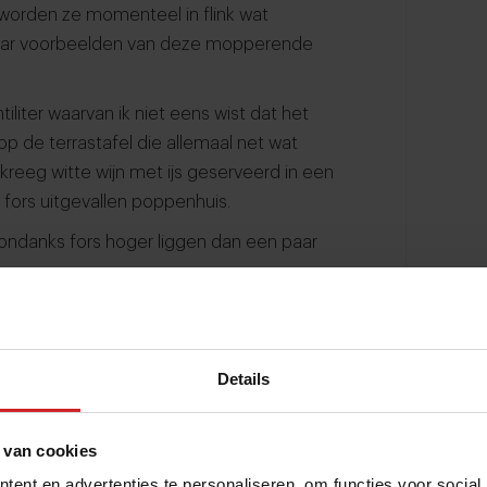
 worden ze momenteel in flink wat
aar voorbeelden van deze mopperende
iliter waarvan ik niet eens wist dat het
p de terrastafel die allemaal net wat
 kreeg witte wijn met ijs geserveerd in een
 fors uitgevallen poppenhuis.
ondanks fors hoger liggen dan een paar
 de toegevoegde waarde op sommige
Details
atst bij een dagrestaurant dat, alleen
iening. Ik neem aan dat
 van cookies
ent en advertenties te personaliseren, om functies voor social