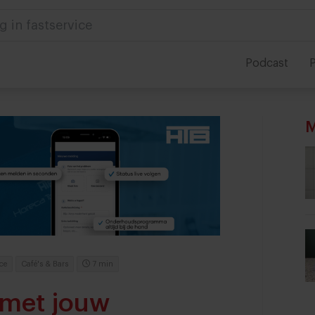
g in fastservice
Podcast
P
M
ce
Café's & Bars
7 min
 met jouw