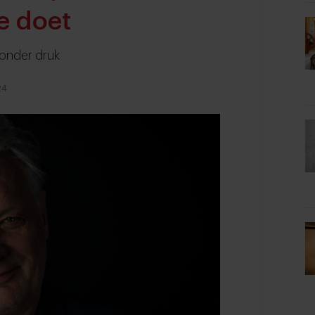
e doet
 onder druk
24