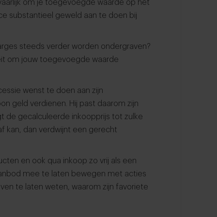
gevaarlijk om je toegevoegde waarde op het
e substantieel geweld aan te doen bij
marges steeds verder worden ondergraven?
viteit om jouw toegevoegde waarde
essie wenst te doen aan zijn
oon geld verdienen. Hij past daarom zijn
gt de gecalculeerde inkoopprijs tot zulke
af kan, dan verdwijnt een gerecht
ucten en ook qua inkoop zo vrij als een
w aanbod mee te laten bewegen met acties
even te laten weten, waarom zijn favoriete