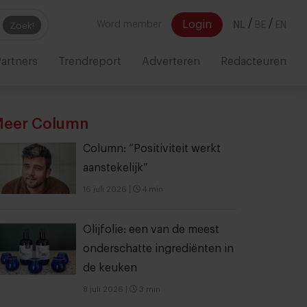
/
/
Login
Word member
NL
BE
EN
Zoek!
artners
Trendreport
Adverteren
Redacteuren
eer Column
Column: “Positiviteit werkt
aanstekelijk”
16 juli 2026
|
4 min
Olijfolie: een van de meest
onderschatte ingrediënten in
de keuken
8 juli 2026
|
3 min