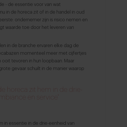
ede - de essentie voor van wat
 in de horeca zit of in de handel in oud
 eerste: ondernemer zijn is risico nemen en
gt waarde toe door het leveren van
Velen in de branche ervaren elke dag de
 horecabazen momenteel meer met cijfertjes
an ooit tevoren in hun loopbaan. Maar
t grote gevaar schuilt in de manier waarop
 horeca zit hem in de drie-
mbiance en service"
in essentie in de drie-eenheid van