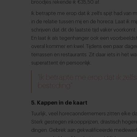
broodjes rekende ik €35,50 af.
Ik betrapte me erop dat ik zelfs spijt had va
in de relatie tussen mij en de horeca. Laat ik 
schrijven dat dit de laatste tijd vaker voorkomt
En laat ik als tegenhanger ook een voorbeelds
overal kommer en kwel. Tijdens een paar dagen 
terrassen en restaurants. Zit daar iets in het 
superattent én persoonlijk.
"Ik betrapte me erop dat ik zelf
besteding"
5. Kappen in de kaart
Tuurlijk, veel horecaondernemers zitten elke 
Sterk gestegen inkoopprijzen, drastisch hoge
dingen. Gebrek aan gekwalificeerde medewerk