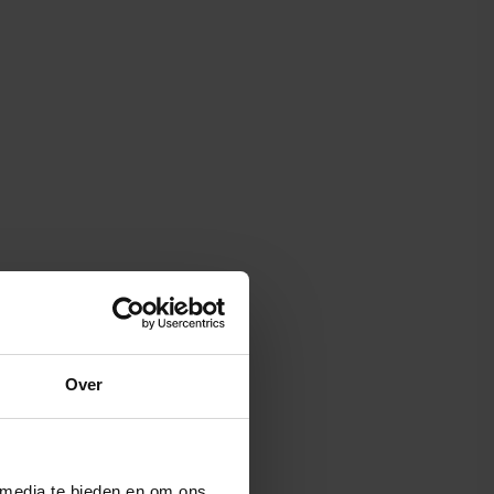
Over
 media te bieden en om ons