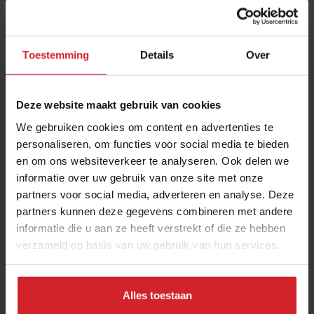
Toestemming
Details
Over
Deze website maakt gebruik van cookies
We gebruiken cookies om content en advertenties te
personaliseren, om functies voor social media te bieden
en om ons websiteverkeer te analyseren. Ook delen we
Personeel gezocht: hoe sterrenrestaurants hun
informatie over uw gebruik van onze site met onze
teams samenstellen en behouden
partners voor social media, adverteren en analyse. Deze
7 weken vakantie, betaalde overuren en maar 4 dagen
partners kunnen deze gegevens combineren met andere
werken
informatie die u aan ze heeft verstrekt of die ze hebben
verzameld op basis van uw gebruik van hun services.
Restaurants
Chefs
1 april 2025
|
5 min
Alles toestaan