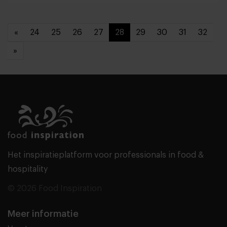
«
24
25
26
27
28
29
30
31
32
»
Het inspiratieplatform voor professionals in food &
hospitality
© 2026 Food Inspiration
Meer informatie