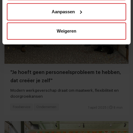
Aanpassen
Weigeren
"Je hoeft geen personeelsprobleem te hebben,
dat creëer je zelf"
Modern werkgeverschap draait om maatwerk, flexibiliteit en
doorgroeikansen
Foodservice
Ondernemen
1 april 2025
|
8 min