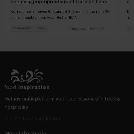
eenmalig pop-uprestaurant Café de Lepel
eet
Kort culinair nieuws: Restaurant Savarin sluit na ruim 30
Tren
jaar en maakt plaats voor Bistro JEAN
haar
Restaurants
Chefs
Res
4 augustus 2026
|
3 min
Het inspiratieplatform voor professionals in food &
hospitality
© 2026 Food Inspiration
Meer informatie