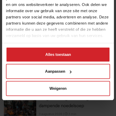
en om ons websiteverkeer te analyseren. Ook delen we
dampende noedelsoep
informatie over uw gebruik van onze site met onze
3 augustus 2026
|
3 min
partners voor social media, adverteren en analyse. Deze
partners kunnen deze gegevens combineren met andere
informatie die u aan ze heeft verstrekt of die ze hebben
Eten in Amsterdam: van verscholen
verzameld op basis van uw gebruik van hun services.
eetcafés tot De Strip in Noord
4 augustus 2026
|
6 min
Alles toestaan
Bij koffiebar Prut in Arnhem staat
iedere 2 weken andere koffie op het
Aanpassen
menu
3 augustus 2026
|
3 min
Weigeren
Bangkok is tegenwoordig meer dan
dampende noedelsoep
3 augustus 2026
|
3 min