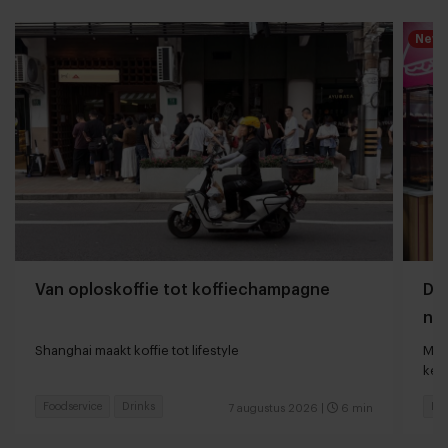
New
Van oploskoffie tot koffiechampagne
Dyn
naa
loc
Shanghai maakt koffie tot lifestyle
Man
keu
Foodservice
Drinks
Fas
7 augustus 2026
|
6 min