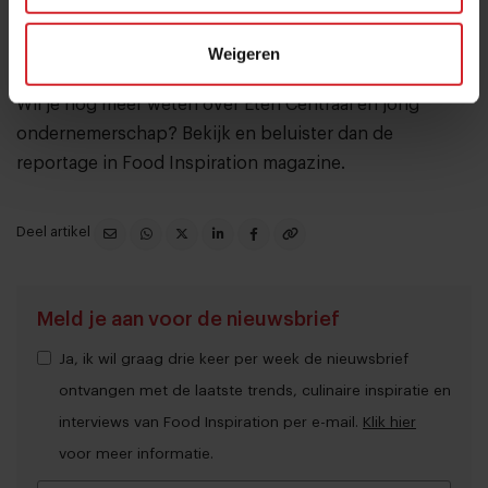
begin is van een movement om eten op openbare
plekken te verduurzamen, verser en meer fun te
Weigeren
maken.’
Wil je nog meer weten over Eten Centraal en jong
ondernemerschap?
Bekijk en beluister dan de
reportage in Food Inspiration magazine
.
Deel artikel
Meld je aan voor de nieuwsbrief
Ja, ik wil graag drie keer per week de nieuwsbrief
ontvangen met de laatste trends, culinaire inspiratie en
interviews van Food Inspiration per e-mail.
Klik hier
voor meer informatie.