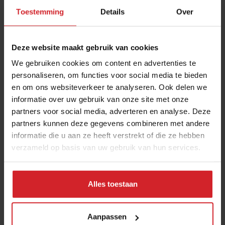
bijvoorbeeld ook 'Bakje pleur voor de conducteur'
Toestemming
Details
Over
bedacht. Dit is een koffieconcept waarbij je niet alleen
koffie voor jezelf haalt, maar ook voor de conducteur.
Deze website maakt gebruik van cookies
Er is tegenwoordig veel geweld in de trein wat zwaar is
We gebruiken cookies om content en advertenties te
voor veel conducteurs en zo wordt de afstand tussen
personaliseren, om functies voor social media te bieden
reiziger en conducteur kleiner. We hopen dat er meer
en om ons websiteverkeer te analyseren. Ook delen we
openbare plekken komen waar ruimte wordt gegeven
informatie over uw gebruik van onze site met onze
aan kleine ondernemers. Niet alleen op stations, maar
partners voor social media, adverteren en analyse. Deze
ook bijvoorbeeld op luchthavens, Nu staan er altijd
partners kunnen deze gegevens combineren met andere
vaste formules en grote ketens op dit soort plekken.
informatie die u aan ze heeft verstrekt of die ze hebben
Met dit concept willen we laten zien dat je de
verzameld op basis van uw gebruik van hun services.
diversiteit aan food-ondernemers in een stad kunt
vieren. Dat er bijvoorbeeld verse pizza’s ter plekke
Alles toestaan
worden gemaakt of koffie wordt geschonken van een
koffiebrander die nog geen anderhalve kilometer
verderop zit. We hopen oprecht dat dit concept een
Aanpassen