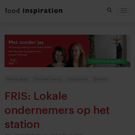
Togg
Non-alcoholic
The Food Line-up
Ondernemen
4 min
FRIS: Lokale
ondernemers op het
station
Door
Redactie
op vrijdag 10 juli 2015