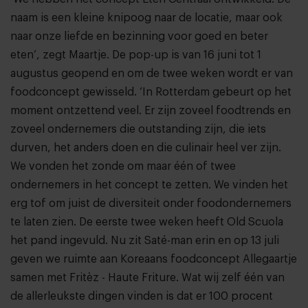
naam is een kleine knipoog naar de locatie, maar ook
naar onze liefde en bezinning voor goed en beter
eten’, zegt Maartje. De pop-up is van 16 juni tot 1
augustus geopend en om de twee weken wordt er van
foodconcept gewisseld. ‘In Rotterdam gebeurt op het
moment ontzettend veel. Er zijn zoveel foodtrends en
zoveel ondernemers die outstanding zijn, die iets
durven, het anders doen en die culinair heel ver zijn.
We vonden het zonde om maar één of twee
ondernemers in het concept te zetten. We vinden het
erg tof om juist de diversiteit onder foodondernemers
te laten zien. De eerste twee weken heeft
Old Scuola
het pand ingevuld. Nu zit
Saté-man
erin en op 13 juli
geven we ruimte aan Koreaans foodconcept
Allegaartje
samen met
Fritèz - Haute Friture
. Wat wij zelf één van
de allerleukste dingen vinden is dat er 100 procent