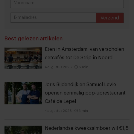
Verzend
THANKS
Best gelezen artikelen
Eten in Amsterdam: van verscholen
eetcafés tot De Strip in Noord
4 augustus 2026
|
6 min
Joris Bijdendijk en Samuel Levie
openen eenmalig pop-uprestaurant
Café de Lepel
4 augustus 2026
|
3 min
Nederlandse kweekzalmboer wil €1,5