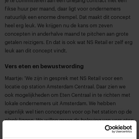
je te committeren aan een driejarig contract met een
fikse huur per maand, daar ligt voor ondernemers
natuurlijk een enorme drempel. Dat maakt dit concept
heel erg leuk. We krijgen nu de kans om zeven
concepten in anderhalve maand te pitchen aan grote
getalen reizigers. En dat is ook wat NS Retail er zelf erg
leuk aan dit concept vindt.
Vers eten en bewustwording
Maartje: ‘We zijn in gesprek met NS Retail voor een
locatie op station Amsterdam Centraal. Daar zien we
ook mogelijkheden om Eten Centraal in te richten met
lokale ondernemers uit Amsterdam. We hebben
eigenlijk wel tien concepten voor op het station op de
plank liggen. We willen graag de beleving van vers eten
op stations vergroten, maar ook het sociale aspect erin
en een stukje bewustwording. We hebben