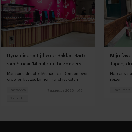
Dynamische tijd voor Bakker Bart:
Mijn favo
van 9 naar 14 miljoen bezoekers
Japan, du
door to go-locaties
Managing director Michael van Dongen over
Hoe ons alg
groei en keuzes binnen franchiseketen
reizen
Fastservice
Restaurants
7 augustus 2026
|
7 min
Concepten