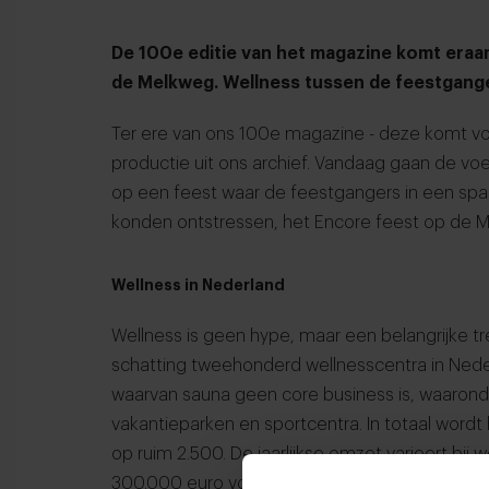
De 100e editie van het magazine komt eraan!
de Melkweg. Wellness tussen de feestgang
Ter ere van ons 100e magazine - deze komt vo
productie uit ons archief. Vandaag gaan de voe
op een feest waar de feestgangers in een spa
konden ontstressen, het Encore feest op de 
Wellness in Nederland
Wellness is geen hype, maar een belangrijke trend
schatting tweehonderd wellnesscentra in Neder
waarvan sauna geen core business is, waarond
vakantieparken en sportcentra. In totaal wordt
op ruim 2.500. De jaarlijkse omzet varieert bij 
300.000 euro voor kleine bedrijven, via 1 tot 3