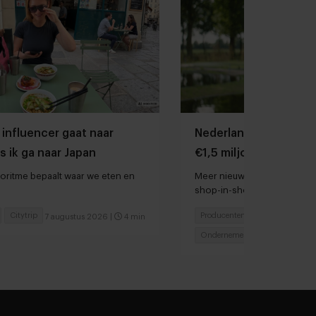
 influencer gaat naar
Nederlandse kweekza
s ik ga naar Japan
€1,5 miljoen ophalen 
groei
oritme bepaalt waar we eten en
Meer nieuws: chocolatier M
shop-in-shops bij Rituals e
voedsel door droogte en hi
Citytrip
Producenten
7 augustus 2026
|
4 min
6 augu
Ondernemen