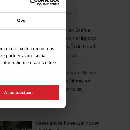
Strip in Noord
4 augustus 2026
|
6 min
Over
Joris Bijdendijk en Samuel
Levie openen eenmalig pop-
uprestaurant Café de Lepel
 media te bieden en om ons
ze partners voor social
4 augustus 2026
|
3 min
nformatie die u aan ze heeft
Dynamische tijd voor Bakker
Bart: van 9 naar 14 miljoen
bezoekers door to go-
Alles toestaan
locaties
7 augustus 2026
|
7 min
Nederlandse kweekzalmboer