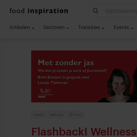
Gastbelevin
Artikelen
Sectoren
Transities
Events
Events
Wellness
1 min
Flashback! Wellness