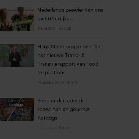
Nederlands zeewier kan ons
menu verrijken
6 mei 2024
|
3:29
Hans Steenbergen over het
het nieuwe Trend- &
Transitierapport van Food
Inspiration:
16 oktober 2023
|
3:12
Een gouden combi:
topwijnen en gourmet
hotdogs
8 juli 2023
|
1:40