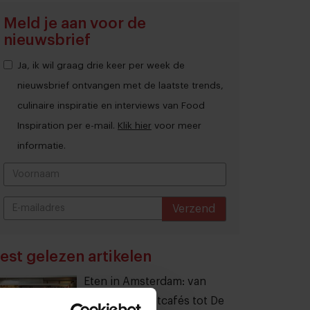
Meld je aan voor de
nieuwsbrief
Ja, ik wil graag drie keer per week de
nieuwsbrief ontvangen met de laatste trends,
culinaire inspiratie en interviews van Food
Inspiration per e-mail.
Klik hier
voor meer
informatie.
Verzend
THANKS
est gelezen artikelen
Eten in Amsterdam: van
verscholen eetcafés tot De