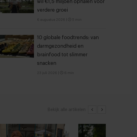
wil €1,5 miljoen ophalen voor
verdere groei
6 augustus 2026
|
5 min
10 globale foodtrends: van
darmgezondheid en
brainfood tot slimmer
snacken
23 juli 2026
|
6 min
Bekijk alle artikelen