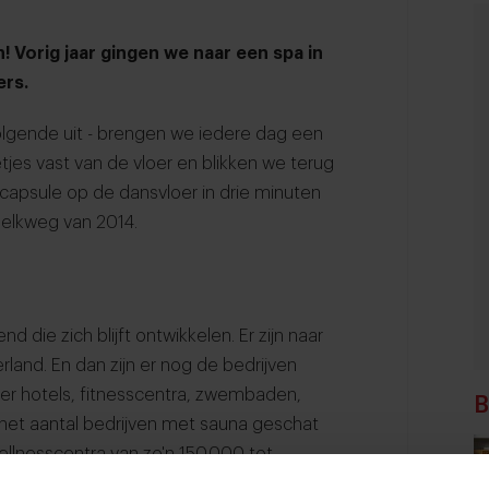
 Vorig jaar gingen we naar een spa in
ers.
lgende uit - brengen we iedere dag een
tjes vast van de vloer en blikken we terug
capsule op de dansvloer in drie minuten
Melkweg van 2014.
 die zich blijft ontwikkelen. Er zijn naar
land. En dan zijn er nog de bedrijven
er hotels, fitnesscentra, zwembaden,
B
 het aantal bedrijven met sauna geschat
wellnesscentra van zo'n 150.000 tot
 miljoen euro voor middelgrote bedrijven,