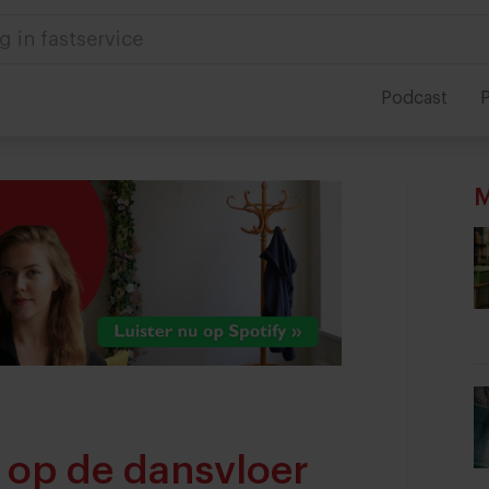
g in fastservice
Podcast
P
M
 op de dansvloer