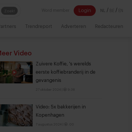
/
/
Login
Word member
NL
BE
EN
Zoek!
artners
Trendreport
Adverteren
Redacteuren
eer Video
Zuivere Koffie, 's werelds
eerste koffiebranderij in de
gevangenis
27 oktober 2024
|
9:38
Video: 5x bakkerijen in
Kopenhagen
7 augustus 2024
|
:00