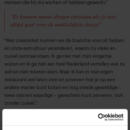
mensen die bij mij werken of hebben gewerkt."
"Er kunnen mooie dingen ontstaan als je niet
altijd gaat voor de makkelijkste keuze"
"Met creativiteit kunnen we de branche vooruit helpen
én onze eetcultuur veranderen, waarin nu vlees en
zuivel centraal staan. Ik ga niet met mijn vingertje
wijzen en ik ga niet aan heel Nederland vertellen wat ze
wel en niet moeten eten. Maar ik kan in mijn eigen
restaurant wel laten zien en proeven hoe je op een
andere manier kunt koken en nog steeds geweldige –
twee sterren waardige – gerechten kunt serveren, ook
zonder zuivel."
Wat kan er nog beter?
"Oh, heel veel. Het kan altijd beter. Onder andere op