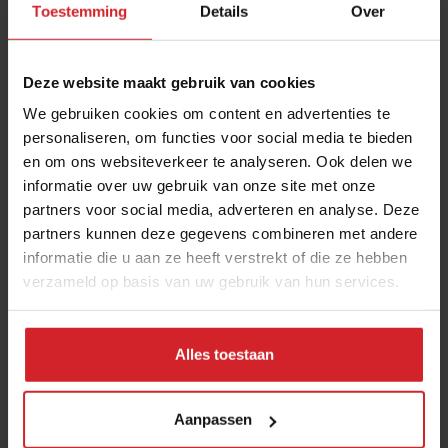
Toestemming
Details
Over
het gebied van afvalbeheer is er veel te winnen. Ons
restaurant zit midden in het centrum van Amsterdam.
Daar is afval scheiden een moeilijk topic. Plastic afval
Deze website maakt gebruik van cookies
wordt hier niet gescheiden ingezameld en dus ook niet
We gebruiken cookies om content en advertenties te
gerecycled. En ook plantaardig afval gaat op de grote
personaliseren, om functies voor social media te bieden
hoop. Het is een van mijn doelen om ons plantaardige
en om ons websiteverkeer te analyseren. Ook delen we
afval uiteindelijk als varkensvoer bij een boer te krijgen.
informatie over uw gebruik van onze site met onze
Dat kan nu ook al, maar het is vanwege logistieke
partners voor social media, adverteren en analyse. Deze
partners kunnen deze gegevens combineren met andere
uitdagingen nu ontzettend duur en daardoor niet
informatie die u aan ze heeft verstrekt of die ze hebben
haalbaar."
verzameld op basis van uw gebruik van hun services.
Alles toestaan
Aanpassen