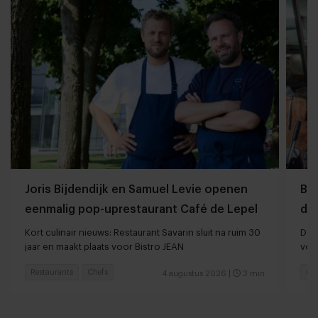
Joris Bijdendijk en Samuel Levie openen
Ba
eenmalig pop-uprestaurant Café de Lepel
da
Kort culinair nieuws: Restaurant Savarin sluit na ruim 30
De T
jaar en maakt plaats voor Bistro JEAN
vol
Restaurants
Chefs
Ga
4 augustus 2026
|
3 min