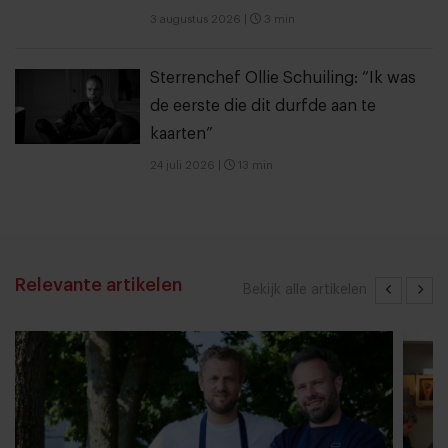
3 augustus 2026
|
3 min
Sterrenchef Ollie Schuiling: “Ik was
de eerste die dit durfde aan te
kaarten”
24 juli 2026
|
13 min
Relevante artikelen
Bekijk alle artikelen