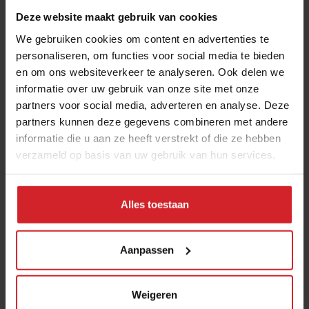
Deze website maakt gebruik van cookies
er maximaal twaalf deelnemers. Op elke studiedag
maken we een gerecht waarin verschillende
We gebruiken cookies om content en advertenties te
technieken, bereidingen en producten zijn verwerkt.
personaliseren, om functies voor social media te bieden
en om ons websiteverkeer te analyseren. Ook delen we
Dat gerecht maken we twee keer op een dag, zodat de
informatie over uw gebruik van onze site met onze
cursisten leren om zich te verbeteren."
partners voor social media, adverteren en analyse. Deze
partners kunnen deze gegevens combineren met andere
Hoe zit het met de baangarantie?
informatie die u aan ze heeft verstrekt of die ze hebben
"Vooraf garanderen wij dat een cursist op een werkplek
verzameld op basis van uw gebruik van hun services.
terecht komt. Wij hebben vanuit de vorige academie
een goed netwerk van geïnteresseerde zaken waar we
Alles toestaan
eerder studenten hebben geplaatst. Denk aan hotels
zoals The Grand en L’Europe, maar ook kleinere
zelfstandige restaurants. Leerlingen geven zelf aan of
Aanpassen
ze bijvoorbeeld twee, drie of vier dagen in de praktijk
willen werken en welke soort zaak hun voorkeur
Weigeren
heeft."