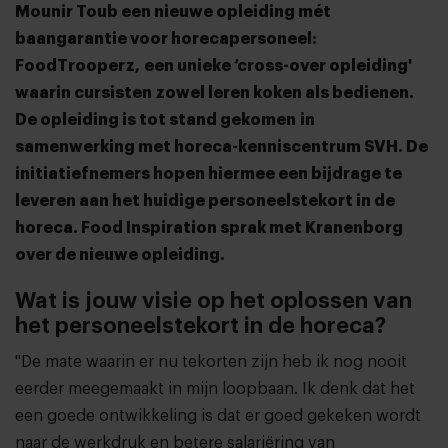
Mounir Toub een nieuwe opleiding mét
baangarantie voor horecapersoneel:
FoodTrooperz, een unieke ‘cross-over opleiding'
waarin cursisten zowel leren koken als bedienen.
De opleiding is tot stand gekomen in
samenwerking met horeca-kenniscentrum SVH. De
initiatiefnemers hopen hiermee een bijdrage te
leveren aan het huidige personeelstekort in de
horeca. Food Inspiration sprak met Kranenborg
over de nieuwe opleiding.
Wat is jouw visie op het oplossen van
het personeelstekort in de horeca?
"De mate waarin er nu tekorten zijn heb ik nog nooit
eerder meegemaakt in mijn loopbaan. Ik denk dat het
een goede ontwikkeling is dat er goed gekeken wordt
naar de werkdruk en betere salariëring van