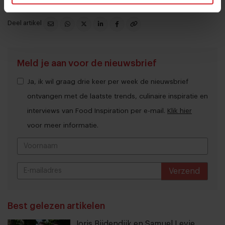
Deel artikel
Meld je aan voor de nieuwsbrief
Ja, ik wil graag drie keer per week de nieuwsbrief
ontvangen met de laatste trends, culinaire inspiratie en
interviews van Food Inspiration per e-mail.
Klik hier
voor meer informatie.
Verzend
THANKS
Best gelezen artikelen
Joris Bijdendijk en Samuel Levie