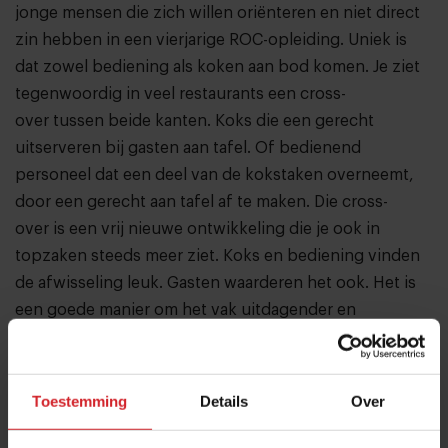
jonge mensen die zich willen oriënteren en niet direct
zin hebben in een vierjarige ROC-opleiding. Uniek is
dat zowel bediening als koken aan bod komen. Je ziet
tegenwoordig in veel restaurants een cross-
over tussen beide kanten. Koks die een gerecht
uitserveren bij gasten aan tafel. Of bedienend
personeel dat een deel van de kokstaken overneemt,
door een gerecht aan tafel af te maken. Die cross-
over is een vrij nieuwe ontwikkeling die je ook in
topzaken steeds meer ziet. Koks en bediening vinden
de afwisseling leuk. Gasten waarderen het ook. Het is
een goede manier om het vak uitdagender en
interessanter te maken."
Hoe ziet de opleiding er precies uit?
Toestemming
Details
Over
"De opleiding duurt vier maanden, waarbij vijf keer per
maand een hele dag les wordt gegeven. Per groep zijn