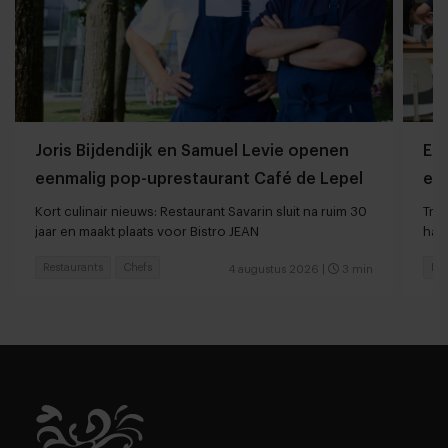
Joris Bijdendijk en Samuel Levie openen
Et
eenmalig pop-uprestaurant Café de Lepel
eet
Kort culinair nieuws: Restaurant Savarin sluit na ruim 30
Tren
jaar en maakt plaats voor Bistro JEAN
haar
Restaurants
Chefs
Res
4 augustus 2026
|
3 min