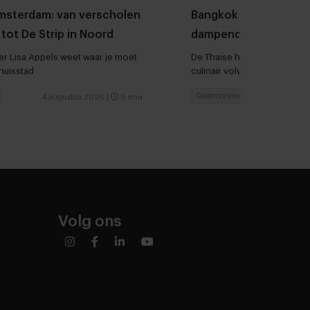
Amsterdam: van verscholen
Bangkok is tegenwoo
tot De Strip in Noord
dampende noedelso
r Lisa Appels weet waar je moet
De Thaise hoofdstad is in sn
thuisstad
culinair volwassen geword
Gastronomie
Chefs
4 augustus 2026
|
6 min
3 augu
Volg ons