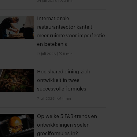
24 juli 2026
|
3 min
Internationale
restaurantsector kantelt:
meer ruimte voor imperfectie
en betekenis
17 juli 2026
|
5 min
Hoe shared dining zich
ontwikkelt in twee
succesvolle formules
7 juli 2026
|
4 min
Op welke 5 F&B-trends en
ontwikkelingen spelen
groeiformules in?