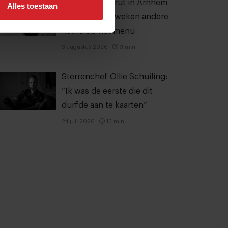
Bij koffiebar Prut in Arnhem
Alles toestaan
staat iedere 2 weken andere
koffie op het menu
3 augustus 2026
|
3 min
Sterrenchef Ollie Schuiling:
“Ik was de eerste die dit
durfde aan te kaarten”
24 juli 2026
|
13 min