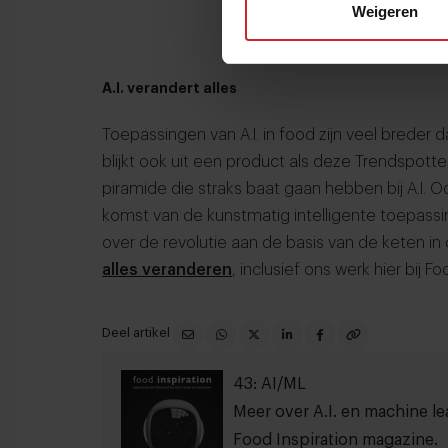
Weigeren
A.I. verandert alles
Toepassingen van A.I. in food zijn veel breder d
blijkt ook uit een product als deze Trendspotter
piramide die straks baat gaan hebben bij A.I. 
komst van de kunstmatig intelligente toepas
over de revolutie aan de basis van de keten i
alles veranderen
, inclusief ons werk hier bij Fo
Deel artikel
43: AI/ML
Meer over A.I. en machine lea
Food Inspiration magazine.