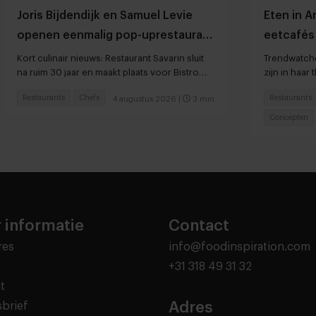
Joris Bijdendijk en Samuel Levie
Eten in 
openen eenmalig pop-uprestaurant
eetcafés 
Café de Lepel
Kort culinair nieuws: Restaurant Savarin sluit
Trendwatche
na ruim 30 jaar en maakt plaats voor Bistro
zijn in haar 
JEAN
Restaurants
Chefs
Restaurants
4 augustus 2026
|
3 min
Concepten
 informatie
Contact
res
info@foodinspiration.com
+31 318 49 31 32
t
Adres
brief