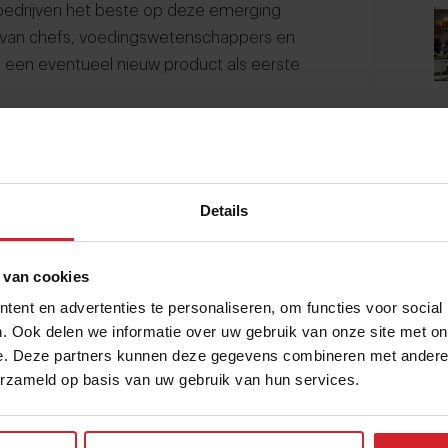
bedrijven het beste op deze emerging
m van chefs, voedingswetenschappers en
m een eventueel nieuw product als eerste
oductinnovatie een paar
Details
 van cookies
ns de eerste in te zijn. Dat is dan ook
. Met behulp van A.I. gaat het tempo van
ent en advertenties te personaliseren, om functies voor social
. Ook delen we informatie over uw gebruik van onze site met on
er. En als het werkt en aanslaat is de
e. Deze partners kunnen deze gegevens combineren met andere i
 Grote bedrijven pakken een trend op vroeg
erzameld op basis van uw gebruik van hun services.
euw trendy product direct de mainstream
lijke trend heeft uitgezocht. De cyclus