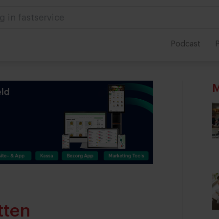
g in fastservice
Podcast
P
M
tten