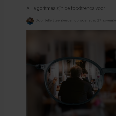
A.I. algoritmes zijn de foodtrends voor
Door
Jelle Steenbergen
op woensdag 27 novembe