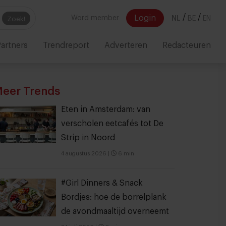
/
/
Login
Word member
NL
BE
EN
Zoek!
artners
Trendreport
Adverteren
Redacteuren
eer Trends
Eten in Amsterdam: van
verscholen eetcafés tot De
Strip in Noord
4 augustus 2026
|
6 min
#Girl Dinners & Snack
Bordjes: hoe de borrelplank
de avondmaaltijd overneemt