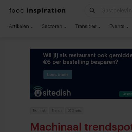
Gastbelevin
Artikelen
Sectoren
Transities
Events
Techniek
Trends
2 min
Machinaal trendspo