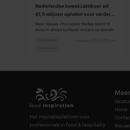
Nederlandse kweekzalmboer wil
€1,5 miljoen ophalen voor verdere
groei
Meer nieuws: chocolatier Madaq opent 16
shop-in-shops bij Rituals en kans op duurder
voedsel door droogte en hitte
Producenten
6 augustus 2026
|
5 min
Ondernemen
Meer
Vacatu
Home
Het inspiratieplatform voor
Contac
professionals in food & hospitality
Nieuws