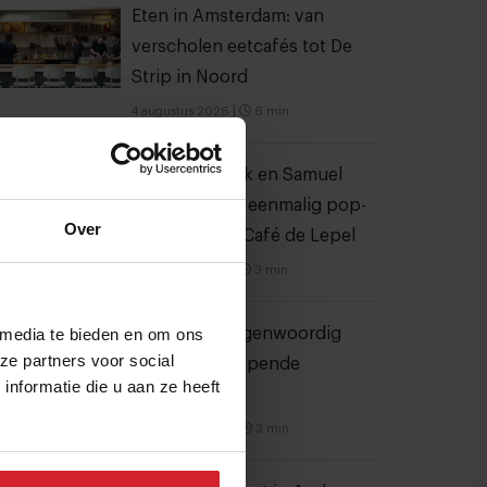
Eten in Amsterdam: van
verscholen eetcafés tot De
Strip in Noord
4 augustus 2026
|
6 min
Joris Bijdendijk en Samuel
Levie openen eenmalig pop-
Over
uprestaurant Café de Lepel
4 augustus 2026
|
3 min
 media te bieden en om ons
Bangkok is tegenwoordig
ze partners voor social
meer dan dampende
nformatie die u aan ze heeft
noedelsoep
3 augustus 2026
|
3 min