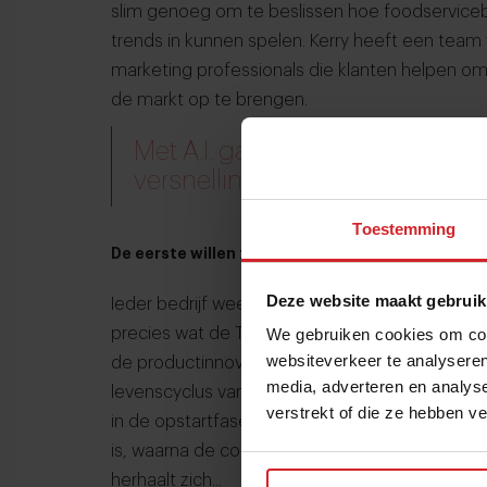
slim genoeg om te beslissen hoe foodservice
trends in kunnen spelen. Kerry heeft een tea
marketing professionals die klanten helpen o
de markt op te brengen.
Met A.I. gaat het tempo van pr
versnellingen hoger
Toestemming
De eerste willen zijn
Deze website maakt gebruik
Ieder bedrijf weet hoe waardevol het is om erge
precies wat de Trendspotter hoopt te bereiken
We gebruiken cookies om cont
websiteverkeer te analyseren
de productinnovatie een paar versnellingen hog
media, adverteren en analys
levenscyclus van een trend straks nog korter.
verstrekt of die ze hebben v
in de opstartfase en knallen deze met een ni
is, waarna de computer alweer een nieuwe moge
herhaalt zich...