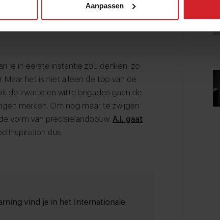
Aanpassen
an je in eerste instantie zou denken, zo
. Maar het is niet alleen de top van de
Ook de zwarte en witte brigades gaan de
singen merken. Om nog maar te zwijgen
n de vorm van precisielandbouw.
A.I. gaat
od Inspiration dus.
rning vind je in het Internationale