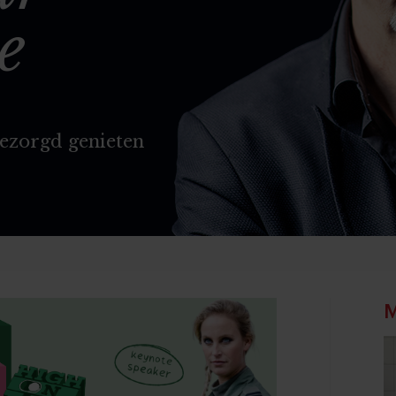
e
ezorgd genieten
M