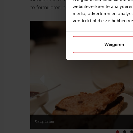
websiteverkeer te analyseren
te formuleren: het ene Kunzwerk na het andere
media, adverteren en analys
verstrekt of die ze hebben v
Weigeren
Groene kool met Hollandse saffraan