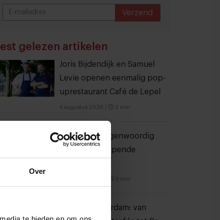
Verzend
THANKS
est gelezen artikelen
Joris Bijdendijk en Samuel
Levie openen eenmalig pop-
uprestaurant Café de Lepel
4 augustus 2026
|
3 min
Bangkok is tegenwoordig
meer dan dampende
noedelsoep
Over
3 augustus 2026
|
3 min
Eten in Amsterdam: van
 media te bieden en om ons