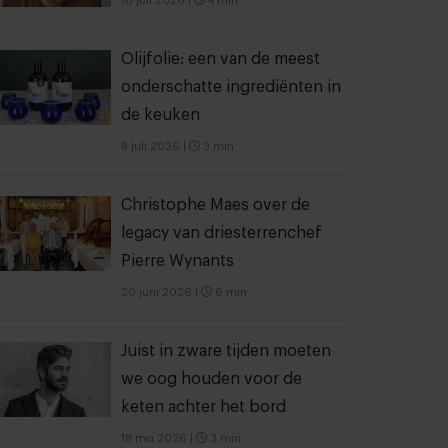
16 juli 2026
|
4 min
Olijfolie: een van de meest
onderschatte ingrediënten in
de keuken
8 juli 2026
|
3 min
Christophe Maes over de
legacy van driesterrenchef
Pierre Wynants
20 juni 2026
|
6 min
Juist in zware tijden moeten
we oog houden voor de
keten achter het bord
18 mei 2026
|
3 min