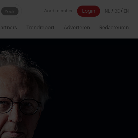
/
/
Login
Word member
NL
BE
EN
Zoek!
artners
Trendreport
Adverteren
Redacteuren