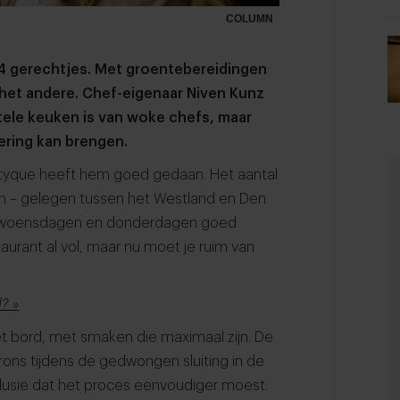
COLUMN
 14 gerechtjes. Met groentebereidingen
 het andere. Chef-eigenaar Niven Kunz
tele keuken is van woke chefs, maar
ering kan brengen.
Triptyque heeft hem goed gedaan. Het aantal
en – gelegen tussen het Westland en Den
de woensdagen en donderdagen goed
aurant al vol, maar nu moet je ruim van
? »
 bord, met smaken die maximaal zijn. De
ons tijdens de gedwongen sluiting in de
nclusie dat het proces eenvoudiger moest: