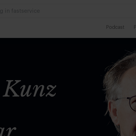
 in foodservice
Podcast
P
n Kunz
ar