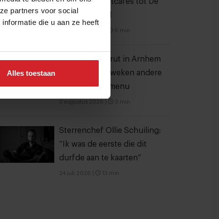
verscholen eetcafés tot De
ze partners voor social
Strip in Noord
nformatie die u aan ze heeft
4 augustus 2026
|
6 min
Bij koffiebar Prut in Arnhem
Alles toestaan
staat iedere 2 weken andere
koffie op het menu
3 augustus 2026
|
3 min
Sterrenchef Ollie Schuiling:
“Ik was de eerste die dit
durfde aan te kaarten”
24 juli 2026
|
13 min