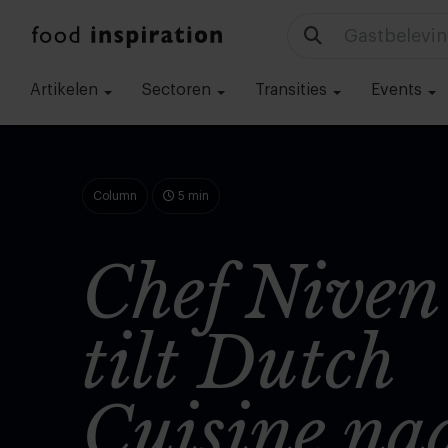
Technologie
Artikelen
Sectoren
Transities
Events
Column
5 min
Chef Nive
tilt Dutch
Cuisine na